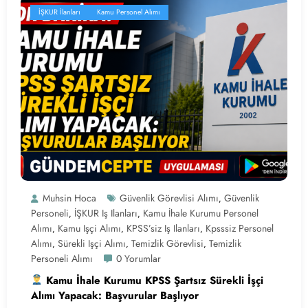
İŞKUR İlanları
Kamu Personel Alımı
Muhsin Hoca
Güvenlik Görevlisi Alımı
Güvenlik
,
Personeli
İŞKUR Iş Ilanları
Kamu İhale Kurumu Personel
,
,
Alımı
Kamu Işçi Alımı
KPSS’siz Iş Ilanları
Kpsssiz Personel
,
,
,
Alımı
Sürekli Işçi Alımı
Temizlik Görevlisi
Temizlik
,
,
,
Personeli Alımı
0 Yorumlar
Kamu İhale Kurumu KPSS Şartsız Sürekli İşçi
Alımı Yapacak: Başvurular Başlıyor