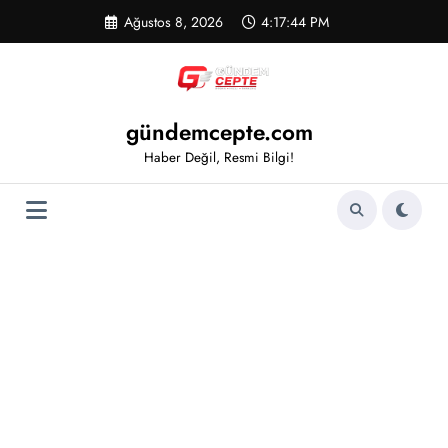
İçeriğe
Ağustos 8, 2026
4:17:45 PM
atla
gündemcepte.com
Haber Değil, Resmi Bilgi!