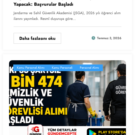
Yapacak: Başvurular Başladı
Jandarma ve Sahil Güvenlik Akademisi (JSGA), 2026 yılı öğrenci alım
ilanını yayımladı. Resmî duyuruya göre…
Daha fazlasını oku
Temmuz 3, 2026
Kamu Personel Alımı
Kamu Personeli
Personel Alımı