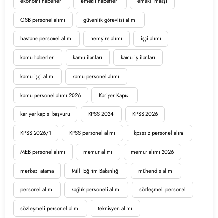
ekonomi haberleri
emekli haberleri
emekli maaşı
GSB personel alımı
güvenlik görevlisi alımı
hastane personel alımı
hemşire alımı
işçi alımı
kamu haberleri
kamu ilanları
kamu iş ilanları
kamu işçi alımı
kamu personel alımı
kamu personel alımı 2026
Kariyer Kapısı
kariyer kapısı başvuru
KPSS 2024
KPSS 2026
KPSS 2026/1
KPSS personel alımı
kpsssiz personel alımı
MEB personel alımı
memur alımı
memur alımı 2026
merkezi atama
Milli Eğitim Bakanlığı
mühendis alımı
personel alımı
sağlık personeli alımı
sözleşmeli personel
sözleşmeli personel alımı
teknisyen alımı