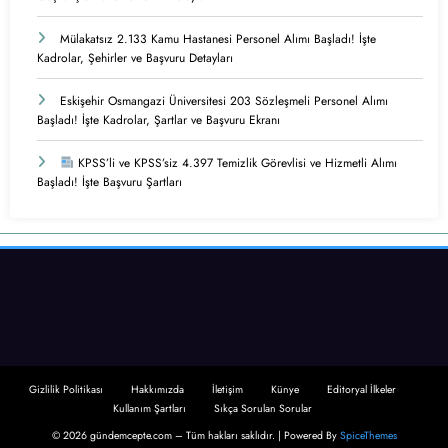
Mülakatsız 2.133 Kamu Hastanesi Personel Alımı Başladı! İşte
Kadrolar, Şehirler ve Başvuru Detayları
Eskişehir Osmangazi Üniversitesi 203 Sözleşmeli Personel Alımı
Başladı! İşte Kadrolar, Şartlar ve Başvuru Ekranı
KPSS’li ve KPSS’siz 4.397 Temizlik Görevlisi ve Hizmetli Alımı
Başladı! İşte Başvuru Şartları
Gizlilik Politikası
Hakkımızda
İletişim
Künye
Editoryal İlkeler
Kullanım Şartları
Sıkça Sorulan Sorular
© 2026 gündemcepte.com – Tüm hakları saklıdır. | Powered By
SpiceThemes