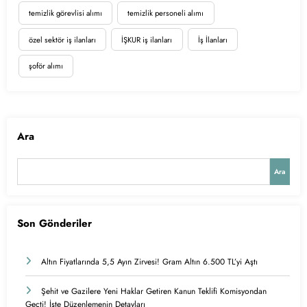
temizlik görevlisi alımı
temizlik personeli alımı
özel sektör iş ilanları
İŞKUR iş ilanları
İş İlanları
şoför alımı
Ara
Ara
Son Gönderiler
Altın Fiyatlarında 5,5 Ayın Zirvesi! Gram Altın 6.500 TL’yi Aştı
Şehit ve Gazilere Yeni Haklar Getiren Kanun Teklifi Komisyondan
Geçti! İşte Düzenlemenin Detayları