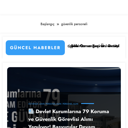
Başlangıç
güvenlik personeli
e Kadrolar, Şehirler ve Başvuru Detayları
Eskişehir Osmangazi Üniversitesi 203 Sözleşmeli Personel Alımı 
GÜNCEL HABERLER
GÜVENLIK
KAMU PERSONEL ALIMI
PERSONEL ALIMI
Devlet Kurumlarına 79 Koruma
ve Güvenlik Görevlisi Alımı
Yapılıyor! Başvurular Devam