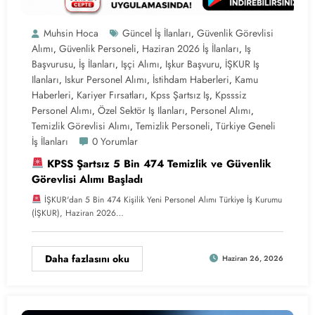
Muhsin Hoca
Güncel İş İlanları
Güvenlik Görevlisi
,
Alımı
Güvenlik Personeli
Haziran 2026 İş İlanları
Iş
,
,
,
Başvurusu
İş İlanları
Işçi Alımı
Işkur Başvuru
İŞKUR Iş
,
,
,
,
Ilanları
Iskur Personel Alımı
İstihdam Haberleri
Kamu
,
,
,
Haberleri
Kariyer Fırsatları
Kpss Şartsız Iş
Kpsssiz
,
,
,
Personel Alımı
Özel Sektör Iş Ilanları
Personel Alımı
,
,
,
Temizlik Görevlisi Alımı
Temizlik Personeli
Türkiye Geneli
,
,
İş İlanları
0 Yorumlar
KPSS Şartsız 5 Bin 474 Temizlik ve Güvenlik
Görevlisi Alımı Başladı
İŞKUR'dan 5 Bin 474 Kişilik Yeni Personel Alımı Türkiye İş Kurumu
(İŞKUR), Haziran 2026…
Daha fazlasını oku
Haziran 26, 2026