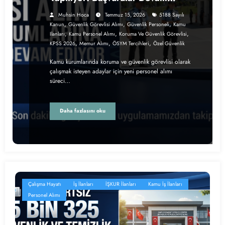
Ediyor
Muhsin Hoca
Temmuz 15, 2026
5188 Sayılı
,
,
,
Kanun
Güvenlik Görevlisi Alımı
Güvenlik Personeli
Kamu
,
,
,
Ilanları
Kamu Personel Alımı
Koruma Ve Güvenlik Görevlisi
,
,
,
KPSS 2026
Memur Alımı
ÖSYM Tercihleri
Özel Güvenlik
Kamu kurumlarında koruma ve güvenlik görevlisi olarak
çalışmak isteyen adaylar için yeni personel alımı
süreci…
Daha fazlasını oku
Çalışma Hayatı
İş İlanları
İŞKUR İlanları
Kamu İş İlanları
Personel Alımı