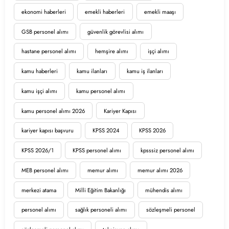
ekonomi haberleri
emekli haberleri
emekli maaşı
GSB personel alımı
güvenlik görevlisi alımı
hastane personel alımı
hemşire alımı
işçi alımı
kamu haberleri
kamu ilanları
kamu iş ilanları
kamu işçi alımı
kamu personel alımı
kamu personel alımı 2026
Kariyer Kapısı
kariyer kapısı başvuru
KPSS 2024
KPSS 2026
KPSS 2026/1
KPSS personel alımı
kpsssiz personel alımı
MEB personel alımı
memur alımı
memur alımı 2026
merkezi atama
Milli Eğitim Bakanlığı
mühendis alımı
personel alımı
sağlık personeli alımı
sözleşmeli personel