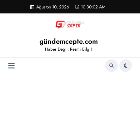
İçeriğe
Ağustos 10, 2026
10:30:02 AM
atla
gündemcepte.com
Haber Değil, Resmi Bilgi!