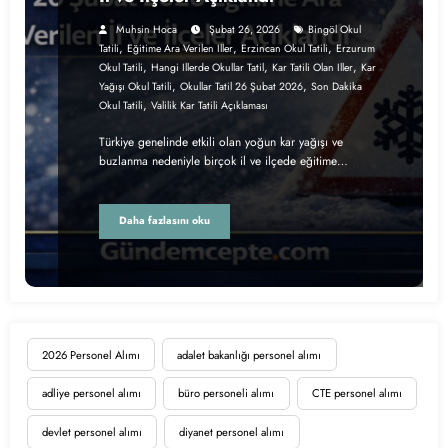
Muhsin Hoca
Şubat 26, 2026
Bingöl Okul
,
,
,
Tatili
Eğitime Ara Verilen Iller
Erzincan Okul Tatili
Erzurum
,
,
,
Okul Tatili
Hangi Illerde Okullar Tatil
Kar Tatili Olan Iller
Kar
,
,
Yağışı Okul Tatili
Okullar Tatil 26 Şubat 2026
Son Dakika
,
Okul Tatili
Valilik Kar Tatili Açıklaması
Türkiye genelinde etkili olan yoğun kar yağışı ve
buzlanma nedeniyle birçok il ve ilçede eğitime…
Daha fazlasını oku
2026 Personel Alımı
adalet bakanlığı personel alımı
adliye personel alımı
büro personeli alımı
CTE personel alımı
devlet personel alımı
diyanet personel alımı