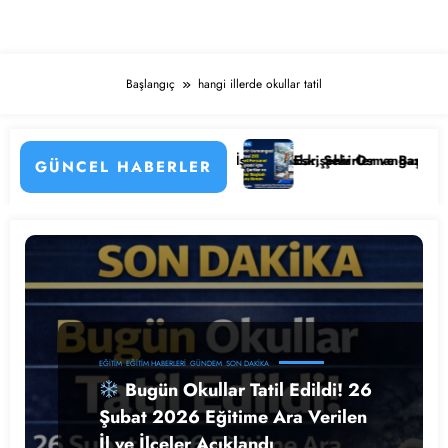
Başlangıç
hangi illerde okullar tatil
arı
 Personel Alımı Başladı! İşte Kadrolar, Şehirler ve Başvuru Detayları
Eskişehir Osmangazi Üniversitesi 20
GÜNCEL HABERLER
EĞITIM
EĞITIM HABERLERI
GÜNDEM
SON DAKIKA
Bugün Okullar Tatil Edildi! 26
Şubat 2026 Eğitime Ara Verilen
İl ve İlçeler Açıklandı