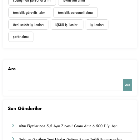
sözleşmeli personel alımı
teknisyen alımı
temizlik görevlisi alımı
temizlik personeli alımı
özel sektör iş ilanları
İŞKUR iş ilanları
İş İlanları
şoför alımı
Ara
Ara
Son Gönderiler
Altın Fiyatlarında 5,5 Ayın Zirvesi! Gram Altın 6.500 TL’yi Aştı
Şehit ve Gazilere Yeni Haklar Getiren Kanun Teklifi Komisyondan