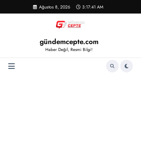
İçeriğe
Ağustos 8, 2026
3:17:41 AM
atla
gündemcepte.com
Haber Değil, Resmi Bilgi!