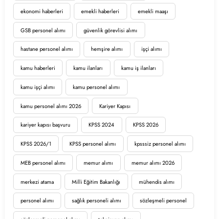
ekonomi haberleri
emekli haberleri
emekli maaşı
GSB personel alımı
güvenlik görevlisi alımı
hastane personel alımı
hemşire alımı
işçi alımı
kamu haberleri
kamu ilanları
kamu iş ilanları
kamu işçi alımı
kamu personel alımı
kamu personel alımı 2026
Kariyer Kapısı
kariyer kapısı başvuru
KPSS 2024
KPSS 2026
KPSS 2026/1
KPSS personel alımı
kpsssiz personel alımı
MEB personel alımı
memur alımı
memur alımı 2026
merkezi atama
Milli Eğitim Bakanlığı
mühendis alımı
personel alımı
sağlık personeli alımı
sözleşmeli personel