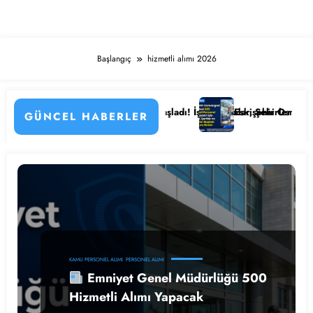
Başlangıç
hizmetli alımı 2026
n Detayları
astanesi Personel Alımı Başladı! İşte Kadrolar, Şehirler ve Başvuru De
Eskişehir Osmangazi Ünivers
GÜNCEL HABERLER
KAMU PERSONEL ALIMI
PERSONEL ALIMI
Emniyet Genel Müdürlüğü 500
Hizmetli Alımı Yapacak