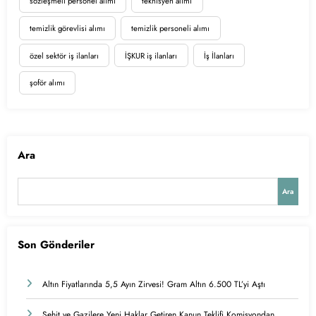
sözleşmeli personel alımı
teknisyen alımı
temizlik görevlisi alımı
temizlik personeli alımı
özel sektör iş ilanları
İŞKUR iş ilanları
İş İlanları
şoför alımı
Ara
Ara
Son Gönderiler
Altın Fiyatlarında 5,5 Ayın Zirvesi! Gram Altın 6.500 TL’yi Aştı
Şehit ve Gazilere Yeni Haklar Getiren Kanun Teklifi Komisyondan