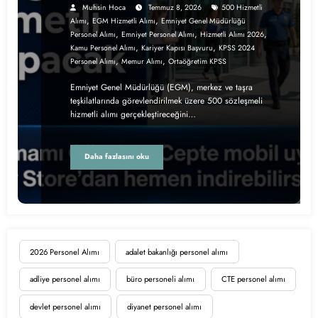
Muhsin Hoca
Temmuz 8, 2026
500 Hizmetli
,
,
Alımı
EGM Hizmetli Alımı
Emniyet Genel Müdürlüğü
,
,
,
Personel Alımı
Emniyet Personel Alımı
Hizmetli Alımı 2026
,
,
Kamu Personel Alımı
Kariyer Kapısı Başvuru
KPSS 2024
,
,
Personel Alımı
Memur Alımı
Ortaöğretim KPSS
Emniyet Genel Müdürlüğü (EGM), merkez ve taşra
teşkilatlarında görevlendirilmek üzere 500 sözleşmeli
hizmetli alımı gerçekleştireceğini…
Daha fazlasını oku
2026 Personel Alımı
adalet bakanlığı personel alımı
adliye personel alımı
büro personeli alımı
CTE personel alımı
devlet personel alımı
diyanet personel alımı