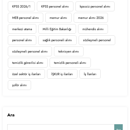
KPSS 2026/1
KPSS personel alımı
kpsssiz personel alımı
MEB personel alımı
memur alımı
memur alımı 2026
merkezi atama
Milli Eğitim Bakanlığı
mühendis alımı
personel alımı
sağlık personeli alımı
sözleşmeli personel
sözleşmeli personel alımı
teknisyen alımı
temizlik görevlisi alımı
temizlik personeli alımı
özel sektör iş ilanları
İŞKUR iş ilanları
İş İlanları
şoför alımı
Ara
Ara