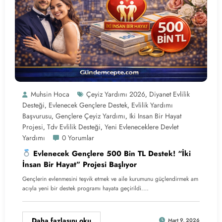
Muhsin Hoca
Çeyiz Yardımı 2026
Diyanet Evlilik
,
Desteği
Evlenecek Gençlere Destek
Evlilik Yardımı
,
,
Başvurusu
Gençlere Çeyiz Yardımı
Iki Insan Bir Hayat
,
,
Projesi
Tdv Evlilik Desteği
Yeni Evleneceklere Devlet
,
,
Yardımı
0 Yorumlar
Evlenecek Gençlere 500 Bin TL Destek! “İki
İnsan Bir Hayat” Projesi Başlıyor
Gençlerin evlenmesini teşvik etmek ve aile kurumunu güçlendirmek am
acıyla yeni bir destek programı hayata geçirildi.…
Daha fazlasını oku
Mart 9, 2026