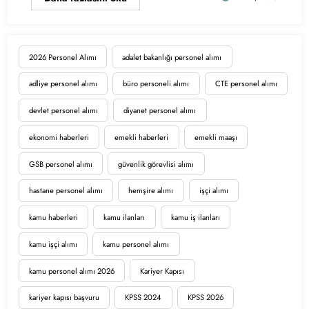
2026 Personel Alımı
adalet bakanlığı personel alımı
adliye personel alımı
büro personeli alımı
CTE personel alımı
devlet personel alımı
diyanet personel alımı
ekonomi haberleri
emekli haberleri
emekli maaşı
GSB personel alımı
güvenlik görevlisi alımı
hastane personel alımı
hemşire alımı
işçi alımı
kamu haberleri
kamu ilanları
kamu iş ilanları
kamu işçi alımı
kamu personel alımı
kamu personel alımı 2026
Kariyer Kapısı
kariyer kapısı başvuru
KPSS 2024
KPSS 2026