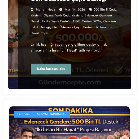
Muhsin Hoca
Mart 14, 2026
500 Bin Tl Çeyiz
,
,
Yardımı
Diyanet Vakfı Çeyiz Yardımı
Evlenecek Gençlere
,
,
,
Destek
Evlilik Teşvik Desteği
Evlilik Yardımı 2026
Gençlere
,
,
Evlilik Desteği
Geri Ödemesiz Çeyiz Yardımı
Iki Insan Bir
Hayat Projesi
Evlilik hazırlığı yapan genç çiftlere destek olmak
amacıyla “İki İnsan Bir Hayat” adlı yeni bir…
Daha fazlasını oku
Gündem
SOSYAL YARDIMLAR