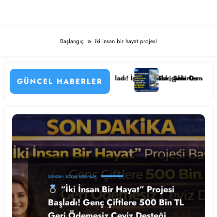
Başlangıç
iki insan bir hayat projesi
yları
si Personel Alımı Başladı! İşte Kadrolar, Şehirler ve Başvuru Detaylar
Eskişehir Osmangazi Üniversitesi 
GÜNCEL HABERLER
GÜNDEM
SOSYAL YARDIMLAR
“İki İnsan Bir Hayat” Projesi
Başladı! Genç Çiftlere 500 Bin TL
Geri Ödemesiz Çeyiz Desteği