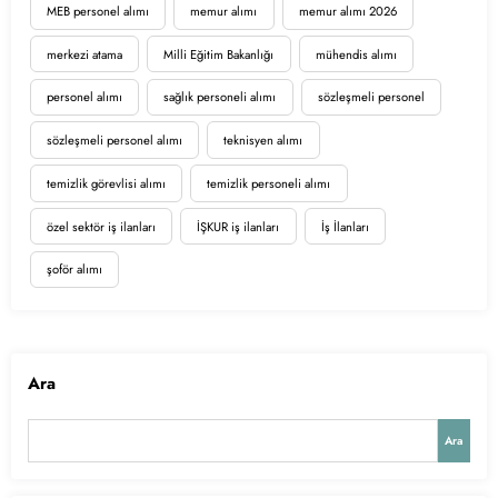
MEB personel alımı
memur alımı
memur alımı 2026
merkezi atama
Milli Eğitim Bakanlığı
mühendis alımı
personel alımı
sağlık personeli alımı
sözleşmeli personel
sözleşmeli personel alımı
teknisyen alımı
temizlik görevlisi alımı
temizlik personeli alımı
özel sektör iş ilanları
İŞKUR iş ilanları
İş İlanları
şoför alımı
Ara
Ara