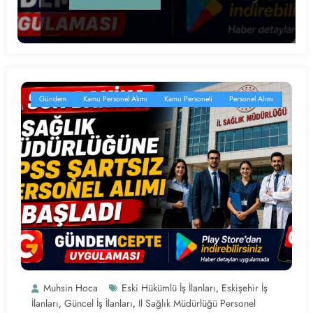
Gündem
Kamu Personel Alımı
Kamu Personeli
Personel Alımı
Muhsin Hoca
Eski Hükümlü İş İlanları
Eskişehir İş
,
İlanları
Güncel İş İlanları
Il Sağlık Müdürlüğü Personel
,
,