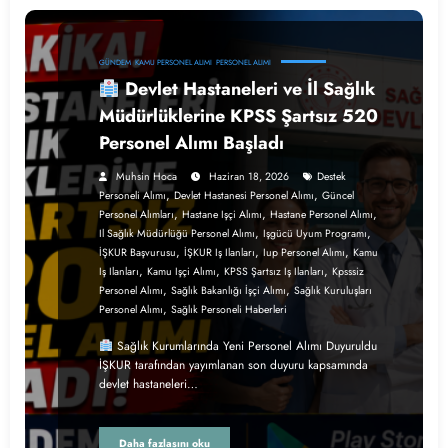
GÜNDEM
KAMU PERSONEL ALIMI
PERSONEL ALIMI
Devlet Hastaneleri ve İl Sağlık
Müdürlüklerine KPSS Şartsız 520
Personel Alımı Başladı
Muhsin Hoca
Haziran 18, 2026
Destek
,
,
Personeli Alımı
Devlet Hastanesi Personel Alımı
Güncel
,
,
,
Personel Alımları
Hastane Işçi Alımı
Hastane Personel Alımı
,
,
Il Sağlık Müdürlüğü Personel Alımı
Işgücü Uyum Programı
,
,
,
İŞKUR Başvurusu
İŞKUR Iş Ilanları
Iup Personel Alımı
Kamu
,
,
,
Iş Ilanları
Kamu Işçi Alımı
KPSS Şartsız Iş Ilanları
Kpsssiz
,
,
Personel Alımı
Sağlık Bakanlığı İşçi Alımı
Sağlık Kuruluşları
,
Personel Alımı
Sağlık Personeli Haberleri
Sağlık Kurumlarında Yeni Personel Alımı Duyuruldu
İŞKUR tarafından yayımlanan son duyuru kapsamında
devlet hastaneleri…
Daha fazlasını oku