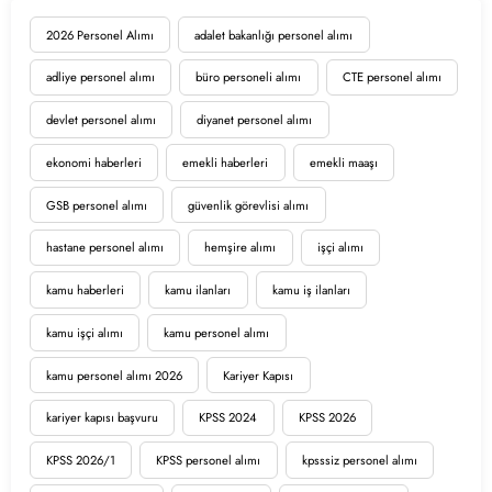
2026 Personel Alımı
adalet bakanlığı personel alımı
adliye personel alımı
büro personeli alımı
CTE personel alımı
devlet personel alımı
diyanet personel alımı
ekonomi haberleri
emekli haberleri
emekli maaşı
GSB personel alımı
güvenlik görevlisi alımı
hastane personel alımı
hemşire alımı
işçi alımı
kamu haberleri
kamu ilanları
kamu iş ilanları
kamu işçi alımı
kamu personel alımı
kamu personel alımı 2026
Kariyer Kapısı
kariyer kapısı başvuru
KPSS 2024
KPSS 2026
KPSS 2026/1
KPSS personel alımı
kpsssiz personel alımı