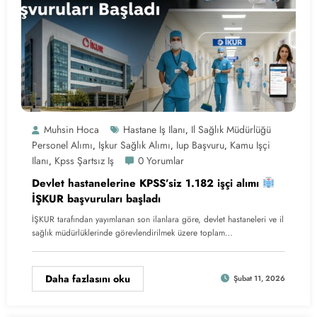
Muhsin Hoca
Hastane Iş Ilanı
Il Sağlık Müdürlüğü
,
Personel Alımı
Işkur Sağlık Alımı
Iup Başvuru
Kamu Işçi
,
,
,
Ilanı
Kpss Şartsız Iş
0 Yorumlar
,
Devlet hastanelerine KPSS’siz 1.182 işçi alımı
İŞKUR başvuruları başladı
İŞKUR tarafından yayımlanan son ilanlara göre, devlet hastaneleri ve il
sağlık müdürlüklerinde görevlendirilmek üzere toplam…
Daha fazlasını oku
Şubat 11, 2026