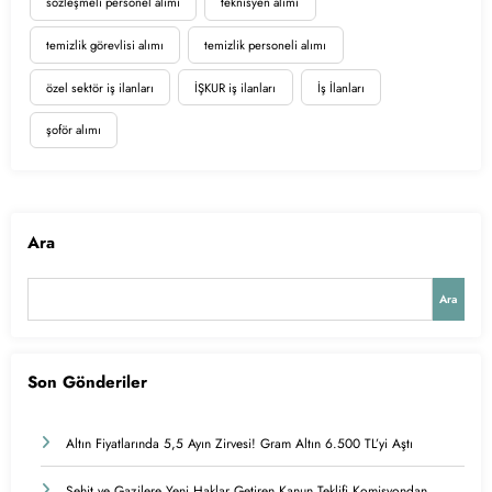
sözleşmeli personel alımı
teknisyen alımı
temizlik görevlisi alımı
temizlik personeli alımı
özel sektör iş ilanları
İŞKUR iş ilanları
İş İlanları
şoför alımı
Ara
Ara
Son Gönderiler
Altın Fiyatlarında 5,5 Ayın Zirvesi! Gram Altın 6.500 TL’yi Aştı
Şehit ve Gazilere Yeni Haklar Getiren Kanun Teklifi Komisyondan