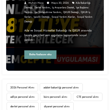
Muhsin Hoca
Mayıs 30, 2026
Aile Bakanlığı
,
,
,
Desteği
Devlet Yardımı
Iş Arayanlara Destek
Işe Başlama
,
,
,
Yardımı
Işe Yönlendirme Yardımı
İŞKUR Desteği
İŞKUR Iş
,
,
,
Ilanları
Işsizlik Desteği
Sosyal Yardım Alanlar
Sosyal Yardım
Desteği
Aile ve Sosyal Hizmetler Bakanlığı ile İŞKUR arasında
hayata geçirilen yeni uygulama kapsamında sosyal
yardım…
Daha fazlasını oku
2026 Personel Alımı
adalet bakanlığı personel alımı
adliye personel alımı
büro personeli alımı
CTE personel alımı
devlet personel alımı
diyanet personel alımı