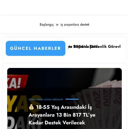
Başlangıç
iş arayanlara destek
 ve Hizmetli Alımı Başladı! İşte Başvuru Şartları
Ağustos 2026’da Güvenlik Görevlisi Alımları Baş
GÜNCEL HABERLER
İŞKUR İLANLARI
SOSYAL YARDIMLAR
18-55 Yaş Arasındaki İş
Arayanlara 13 Bin 817 TL’ye
Kadar Destek Verilecek