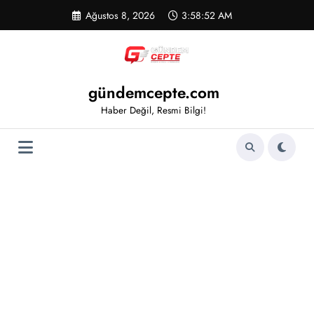
İçeriğe
Ağustos 8, 2026
3:58:52 AM
atla
gündemcepte.com
Haber Değil, Resmi Bilgi!