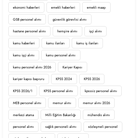
ekonomi haberleri
emekli haberleri
emekli maaşı
GSB personel alımı
güvenlik görevlisi alımı
hastane personel alımı
hemşire alımı
işçi alımı
kamu haberleri
kamu ilanları
kamu iş ilanları
kamu işçi alımı
kamu personel alımı
kamu personel alımı 2026
Kariyer Kapısı
kariyer kapısı başvuru
KPSS 2024
KPSS 2026
KPSS 2026/1
KPSS personel alımı
kpsssiz personel alımı
MEB personel alımı
memur alımı
memur alımı 2026
merkezi atama
Milli Eğitim Bakanlığı
mühendis alımı
personel alımı
sağlık personeli alımı
sözleşmeli personel