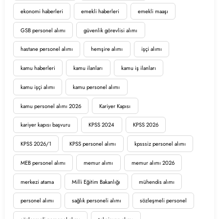
ekonomi haberleri
emekli haberleri
emekli maaşı
GSB personel alımı
güvenlik görevlisi alımı
hastane personel alımı
hemşire alımı
işçi alımı
kamu haberleri
kamu ilanları
kamu iş ilanları
kamu işçi alımı
kamu personel alımı
kamu personel alımı 2026
Kariyer Kapısı
kariyer kapısı başvuru
KPSS 2024
KPSS 2026
KPSS 2026/1
KPSS personel alımı
kpsssiz personel alımı
MEB personel alımı
memur alımı
memur alımı 2026
merkezi atama
Milli Eğitim Bakanlığı
mühendis alımı
personel alımı
sağlık personeli alımı
sözleşmeli personel