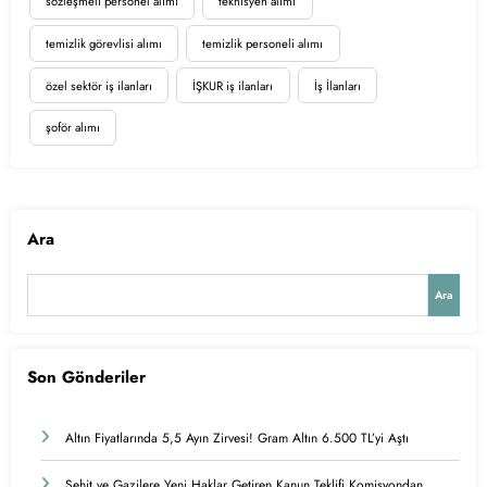
sözleşmeli personel alımı
teknisyen alımı
temizlik görevlisi alımı
temizlik personeli alımı
özel sektör iş ilanları
İŞKUR iş ilanları
İş İlanları
şoför alımı
Ara
Ara
Son Gönderiler
Altın Fiyatlarında 5,5 Ayın Zirvesi! Gram Altın 6.500 TL’yi Aştı
Şehit ve Gazilere Yeni Haklar Getiren Kanun Teklifi Komisyondan