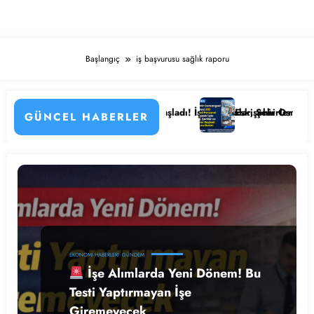
Başlangıç
iş başvurusu sağlık raporu
 Detayları
stanesi Personel Alımı Başladı! İşte Kadrolar, Şehirler ve Başvuru Det
Eskişehir Osmangazi Üniversi
GÜNCEL HABERLER
EKONOMI HABERLERI
GÜNDEM
İşe Alımlarda Yeni Dönem! Bu
Testi Yaptırmayan İşe
Giremeyecek