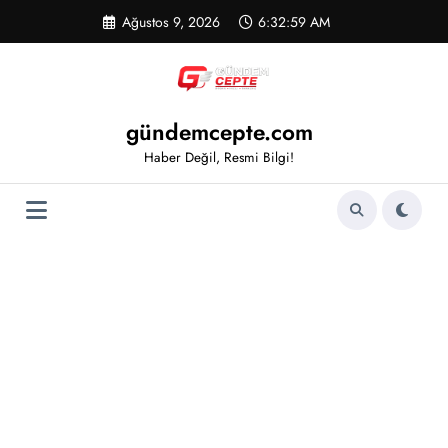
İçeriğe
Ağustos 9, 2026
6:32:59 AM
atla
gündemcepte.com
Haber Değil, Resmi Bilgi!