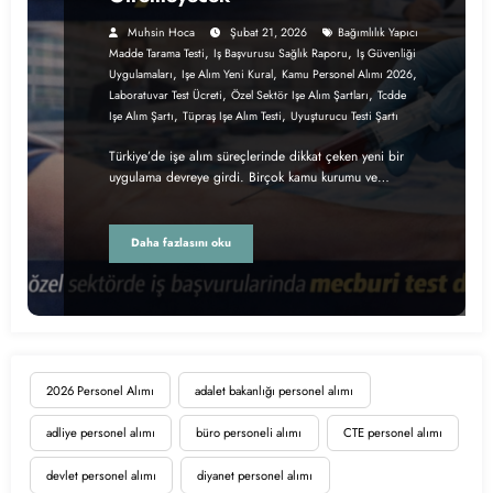
Muhsin Hoca
Şubat 21, 2026
Bağımlılık Yapıcı
,
,
Madde Tarama Testi
Iş Başvurusu Sağlık Raporu
Iş Güvenliği
,
,
,
Uygulamaları
Işe Alım Yeni Kural
Kamu Personel Alımı 2026
,
,
Laboratuvar Test Ücreti
Özel Sektör Işe Alım Şartları
Tcdde
,
,
Işe Alım Şartı
Tüpraş Işe Alım Testi
Uyuşturucu Testi Şartı
Türkiye’de işe alım süreçlerinde dikkat çeken yeni bir
uygulama devreye girdi. Birçok kamu kurumu ve…
Daha fazlasını oku
2026 Personel Alımı
adalet bakanlığı personel alımı
adliye personel alımı
büro personeli alımı
CTE personel alımı
devlet personel alımı
diyanet personel alımı