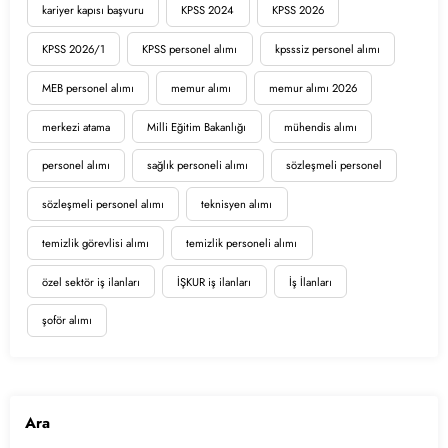
kariyer kapısı başvuru
KPSS 2024
KPSS 2026
KPSS 2026/1
KPSS personel alımı
kpsssiz personel alımı
MEB personel alımı
memur alımı
memur alımı 2026
merkezi atama
Milli Eğitim Bakanlığı
mühendis alımı
personel alımı
sağlık personeli alımı
sözleşmeli personel
sözleşmeli personel alımı
teknisyen alımı
temizlik görevlisi alımı
temizlik personeli alımı
özel sektör iş ilanları
İŞKUR iş ilanları
İş İlanları
şoför alımı
Ara