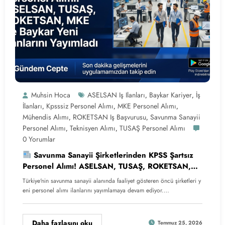
Muhsin Hoca
ASELSAN Iş Ilanları
Baykar Kariyer
İş
,
,
İlanları
Kpsssiz Personel Alımı
MKE Personel Alımı
,
,
,
Mühendis Alımı
ROKETSAN Iş Başvurusu
Savunma Sanayii
,
,
Personel Alımı
Teknisyen Alımı
TUSAŞ Personel Alımı
,
,
0 Yorumlar
Savunma Sanayii Şirketlerinden KPSS Şartsız
Personel Alımı! ASELSAN, TUSAŞ, ROKETSAN,
MKE ve Baykar Yeni İlanlarını Yayımladı
Türkiye'nin savunma sanayii alanında faaliyet gösteren öncü şirketleri y
eni personel alımı ilanlarını yayımlamaya devam ediyor.…
Daha fazlasını oku
Temmuz 25, 2026