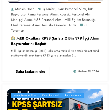
Muhsin Hoca
İş İlanları
Iskur Personel Alımı
İUP
,
,
Başvurusu
Kamu Personel Alımı
Kpsssiz Personel Alımı
,
,
,
Meb Işçi Alımı
MEB Personel Alımı
Milli Eğitim Bakanlığı
,
,
,
Okul Personel Alımı
Temizlik Görevlisi Alımı
0
,
Yorumlar
MEB Okullara KPSS Şartsız 2 Bin 379 İşçi Alımı
Başvurularını Başlattı
Milli Eğitim Bakanlığı (MEB), okullarda temizlik ve destek hizmetlerind
e görevlendirilmek üzere KPSS şartı aranmadan 2…
Daha fazlasını oku
Haziran 29, 2026
Kamu Personel Alımı
Kamu Personeli
Personel Alımı