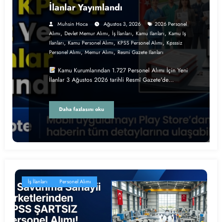
İlanlar Yayımlandı
Muhsin Hoca
Ağustos 3, 2026
2026 Personel
,
,
,
,
Alımı
Devlet Memur Alımı
İş İlanları
Kamu Ilanları
Kamu Iş
,
,
,
Ilanları
Kamu Personel Alımı
KPSS Personel Alımı
Kpsssiz
,
,
Personel Alımı
Memur Alımı
Resmi Gazete Ilanları
Kamu Kurumlarından 1.727 Personel Alımı İçin Yeni
İlanlar 3 Ağustos 2026 tarihli Resmî Gazete'de…
Daha fazlasını oku
İş İlanları
Personel Alımı