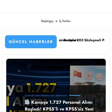
Başlangıç
İş İlanları
Detayları
rsitesi 203 Sözleşmeli Personel Alımı Başladı! İşte Kadrolar, Şartlar 
KPSS’li ve KPSS’siz 4.397 T
GÜNCEL HABERLER
İŞ İLANLARI
KAMU PERSONEL ALIMI
MEMUR ALIMI
Kamuya 1.727 Personel Alımı
Başladı! KPSS’li ve KPSS’siz Yeni