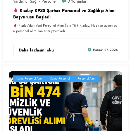
Yardımcı Sağlık Personeli
0 Yorumlar
Kızılay KPSS Şartsız Personel ve Sağlıkçı Alımı
Başvurusu Başladı
Kızılay'dan Yeni Personel Alım İlanı Türk Kızılay, Haziran ayının so
n personel alım ilanlarını yayımladı.…
Daha fazlasını oku
Haziran 27, 2026
Kamu Personel Alımı
Kamu Personeli
Personel Alımı