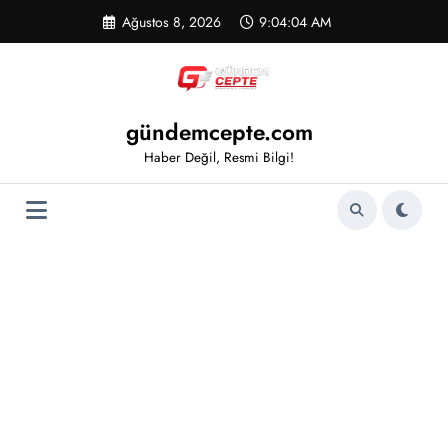
İçeriğe
Ağustos 8, 2026
9:04:05 AM
atla
gündemcepte.com
Haber Değil, Resmi Bilgi!