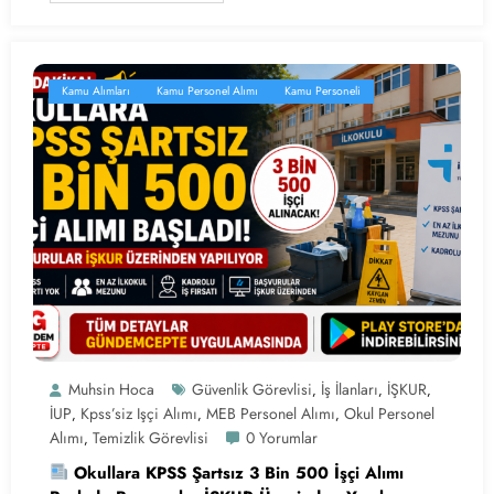
Kamu Alımları
Kamu Personel Alımı
Kamu Personeli
Muhsin Hoca
Güvenlik Görevlisi
İş İlanları
İŞKUR
,
,
,
İUP
Kpss’siz Işçi Alımı
MEB Personel Alımı
Okul Personel
,
,
,
Alımı
Temizlik Görevlisi
0 Yorumlar
,
Okullara KPSS Şartsız 3 Bin 500 İşçi Alımı