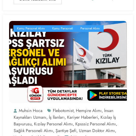
Kamu Personel Alımı
Kamu Personeli
Personel Alımı
Muhsin Hoca
Flebotomist
Hemşire Alımı
İnsan
,
,
Kaynakları Uzmanı
İş İlanları
Kariyer Haberleri
Kızılay İş
,
,
,
Başvurusu
Kızılay Personel Alımı
Kpsssiz Personel Alımı
,
,
,
Sağlık Personeli Alımı
Şantiye Şefi
Uzman Doktor Alımı
,
,
,