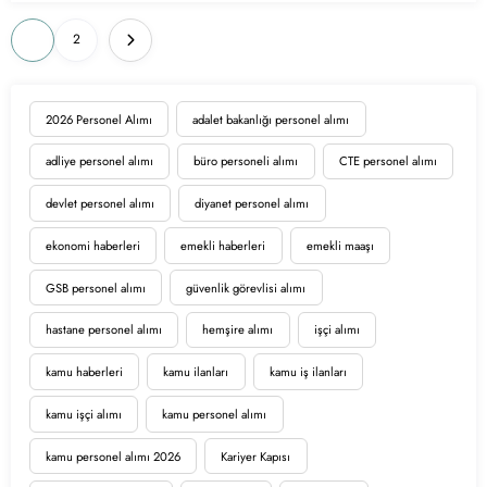
Yazı
1
2
sayfalaması
2026 Personel Alımı
adalet bakanlığı personel alımı
adliye personel alımı
büro personeli alımı
CTE personel alımı
devlet personel alımı
diyanet personel alımı
ekonomi haberleri
emekli haberleri
emekli maaşı
GSB personel alımı
güvenlik görevlisi alımı
hastane personel alımı
hemşire alımı
işçi alımı
kamu haberleri
kamu ilanları
kamu iş ilanları
kamu işçi alımı
kamu personel alımı
kamu personel alımı 2026
Kariyer Kapısı