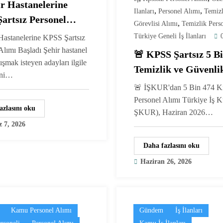
ir Hastanelerine
,
,
Ilanları
Personel Alımı
Temizl
artsız Personel
,
Görevlisi Alımı
Temizlik Perso
Başladı: Güvenlik,
Türkiye Geneli İş İlanları
Hastanelerine KPSS Şartsız
ik ve Hastane
Alımı Başladı Şehir hastanel
🚨 KPSS Şartsız 5 B
ışmak isteyen adayları ilgile
lisi
Temizlik ve Güvenli
eni…
Görevlisi Alımı Başl
🚨 İŞKUR'dan 5 Bin 474 Kiş
Personel Alımı Türkiye İş 
azlasını oku
ŞKUR), Haziran 2026…
 7, 2026
Daha fazlasını oku
Haziran 26, 2026
Kamu Personel Alımı
Gündem
İş İlanları