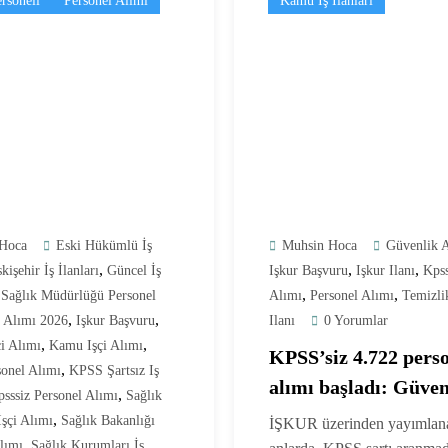
rsoneli
Personel Alımı
Kamu İş İlanları
Hoca
Eski Hükümlü İş
Muhsin Hoca
Güvenlik 
,
,
,
kişehir İş İlanları
Güncel İş
Işkur Başvuru
Işkur Ilanı
Kpss
,
,
 Sağlık Müdürlüğü Personel
Alımı
Personel Alımı
Temizli
,
,
i Alımı 2026
Işkur Başvuru
Ilanı
0 Yorumlar
,
,
i Alımı
Kamu Işçi Alımı
KPSS’siz 4.722 pers
,
onel Alımı
KPSS Şartsız Iş
alımı başladı: Güven
,
sssiz Personel Alımı
Sağlık
temizlik kadroları
,
İşçi Alımı
Sağlık Bakanlığı
İŞKUR üzerinden yayımlana
,
açıklandı 🚨
lımı
Sağlık Kurumları İş