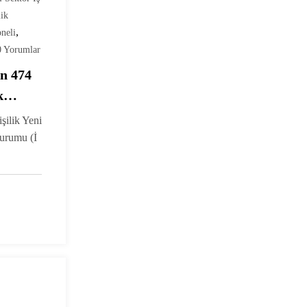
ik
,
neli
0 Yorumlar
in 474
k
adı
ilik Yeni
Kurumu (İ