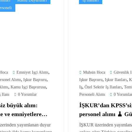
ımları
Kamu Duyuruları
İş İlanları
rsoneli
,
Hoca
Emniyet Işçi Alımı
Muhsin Hoca
Güvenlik I
,
,
,
,
rsonel Alımı
Işkur Başvuru
Işkur Başvuru
Işkur Ilanları
K
,
,
,
,
 Alımı
Kamu Işçi Başvurusu
Iş
Özel Sektör Iş Ilanları
Temi
 Ilanı
0 Yorumlar
Personeli Alımı
0 Yorumla
iz büyük alım:
İŞKUR’dan KPSS’siz
e ve emniyetlere
personel alımı 🧹 G
el alınacak 🧾
ve temizlik kadrolar
erinden yayımlanan duyur
İŞKUR üzerinden yayımlana
açıklandı