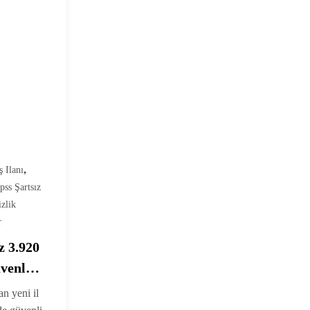
,
ş Ilanı
pss Şartsız
zlik
r
 3.920
üvenlik
ı
n yeni il