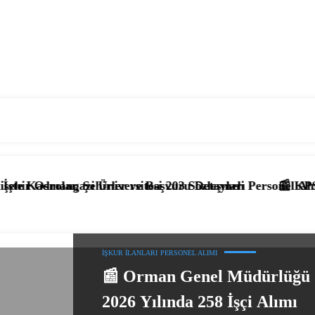
r ve Başvuru Detayları
rsitesi 203 Sözleşmeli Personel Alımı Başladı! İşte Kadro
📰 KPSS’li ve KPSS’siz 4.397 
İŞKUR İLANLARI
PERSONEL ALIMI
📰 Orman Genel Müdürlüğü
2026 Yılında 258 İşçi Alımı