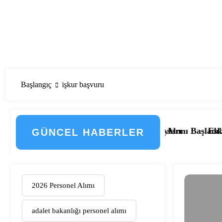
Başlangıç
işkur başvuru
e Düzenlemenin Detayları
Hastanesi Personel Alımı Başladı! İşte Kadrolar, Şehirle
Eskişehir Osmangazi Ünive
GÜNCEL HABERLER
2026 Personel Alımı
adalet bakanlığı personel alımı