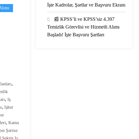
İşte Kadrolar, Şartlar ve Başvuru Ekranı
Alımı
📰 KPSS’li ve KPSS’siz 4.397
Temizlik Görevlisi ve Hizmetli Alımı
Başladı! İşte Başvuru Şartları
,
lanları
nlik
,
arı
Iş
,
mı
Işkur
kur
,
leri
Kamu
ss Şartsız
l Sektör Iş