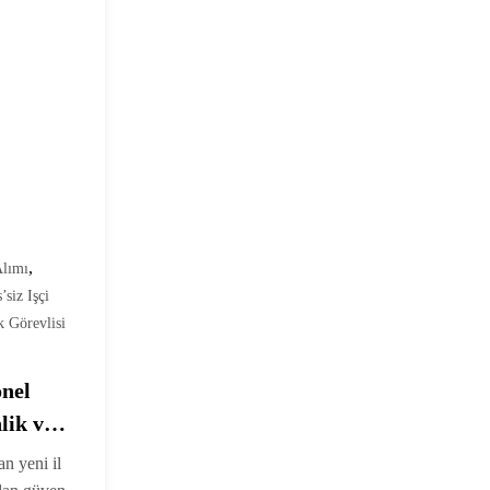
,
Alımı
’siz Işçi
k Görevlisi
onel
lik ve
n yeni il