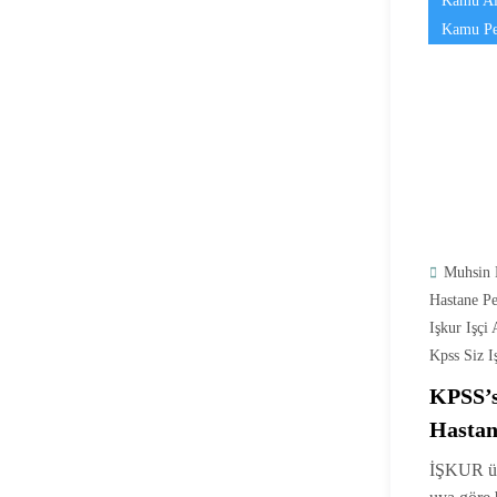
Kamu Al
Kamu Pe
Muhsin 
Hastane Pe
Işkur Işçi
Kpss Siz Iş
KPSS’s
Hastan
person
İŞKUR üz