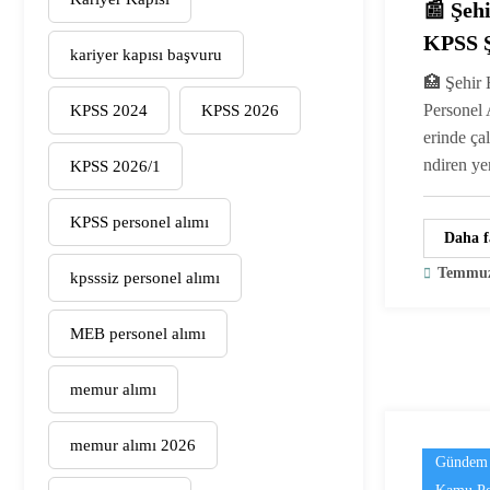
📰 Şeh
KPSS Ş
kariyer kapısı başvuru
Alımı 
🏥 Şehir 
Temizl
Personel 
KPSS 2024
KPSS 2026
erinde çal
Hizmet
ndiren y
KPSS 2026/1
KPSS personel alımı
Daha f
Temmuz
kpsssiz personel alımı
MEB personel alımı
memur alımı
memur alımı 2026
Gündem