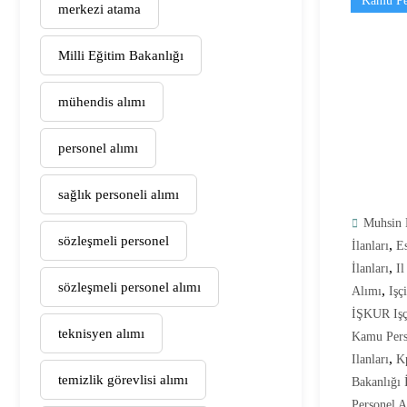
Kamu Pe
merkezi atama
Milli Eğitim Bakanlığı
mühendis alımı
personel alımı
sağlık personeli alımı
Muhsin 
sözleşmeli personel
,
İlanları
Es
,
İlanları
Il
sözleşmeli personel alımı
,
Alımı
Işç
İŞKUR Işç
teknisyen alımı
Kamu Pers
,
Ilanları
Kp
temizlik görevlisi alımı
Bakanlığı 
Personel A