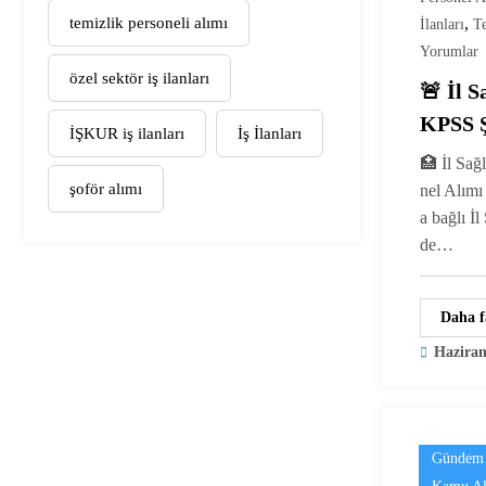
temizlik personeli alımı
,
İlanları
Te
Yorumlar
özel sektör iş ilanları
🚨 İl 
KPSS Ş
İŞKUR iş ilanları
İş İlanları
Alımı 
🏥 İl Sağ
şoför alımı
nel Alımı
a bağlı İ
de…
Daha f
Haziran
Gündem