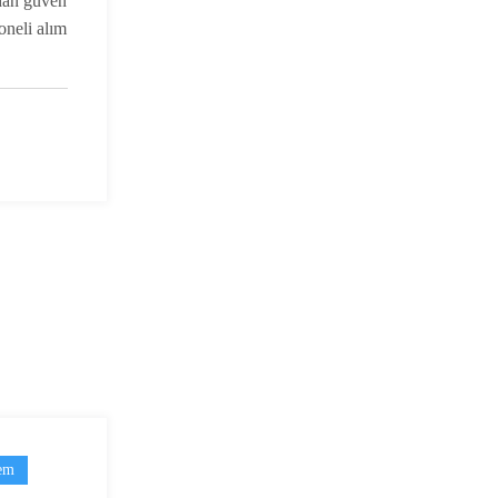
dan güven
soneli alım
em