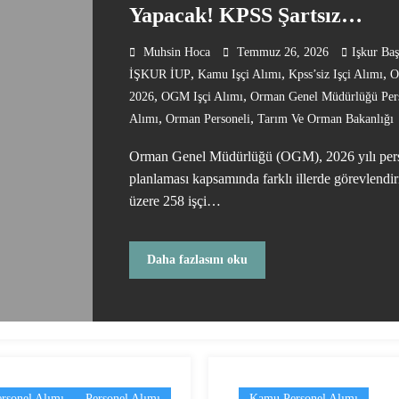
Yapacak! KPSS Şartsız
Başvurular Devam Ediyor
Muhsin Hoca
Temmuz 26, 2026
Işkur Ba
,
,
,
İŞKUR İUP
Kamu Işçi Alımı
Kpss’siz Işçi Alımı
,
,
2026
OGM Işçi Alımı
Orman Genel Müdürlüğü Per
,
,
Alımı
Orman Personeli
Tarım Ve Orman Bakanlığı
Orman Genel Müdürlüğü (OGM), 2026 yılı per
planlaması kapsamında farklı illerde görevlendi
üzere 258 işçi…
Daha fazlasını oku
rsonel Alımı
Personel Alımı
Kamu Personel Alımı