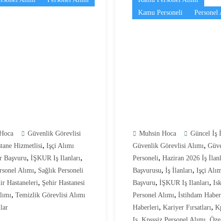
Kamu Personeli
Personel 
Hoca
Güvenlik Görevlisi
Muhsin Hoca
Güncel İş İ
,
,
tane Hizmetlisi
Işçi Alımı
Güvenlik Görevlisi Alımı
Güve
,
,
,
r Başvuru
İŞKUR Iş Ilanları
Personeli
Haziran 2026 İş İlanl
,
,
,
rsonel Alımı
Sağlık Personeli
Başvurusu
İş İlanları
Işçi Alı
,
,
,
ir Hastaneleri
Şehir Hastanesi
Başvuru
İŞKUR Iş Ilanları
Is
,
,
lımı
Temizlik Görevlisi Alımı
Personel Alımı
İstihdam Haber
,
,
lar
Haberleri
Kariyer Fırsatları
Kp
,
,
Iş
Kpsssiz Personel Alımı
Öze