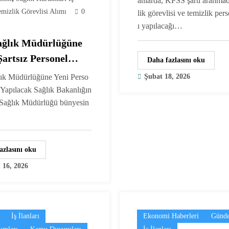
anlarda, KPSS şartı aranma
mizlik Görevlisi Alımı
0
lik görevlisi ve temizlik per
ı yapılacağı…
Sağlık Müdürlüğüne
artsız Personel
Daha fazlasını oku
Başladı
lık Müdürlüğüne Yeni Perso
Şubat 18, 2026
 Yapılacak Sağlık Bakanlığın
l Sağlık Müdürlüğü bünyesin
azlasını oku
 16, 2026
İş İlanları
Ekonomi Haberleri
Günd