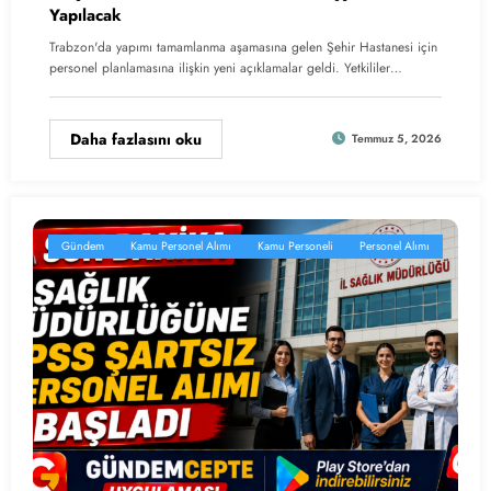
Yapılacak
Trabzon'da yapımı tamamlanma aşamasına gelen Şehir Hastanesi için
personel planlamasına ilişkin yeni açıklamalar geldi. Yetkililer…
Daha fazlasını oku
Temmuz 5, 2026
Gündem
Kamu Personel Alımı
Kamu Personeli
Personel Alımı