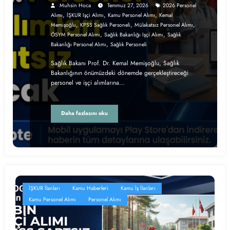
Muhsin Hoca
Temmuz 27, 2026
2026 Personel
,
,
,
Alımı
İŞKUR Işçi Alımı
Kamu Personel Alımı
Kemal
,
,
,
Memişoğlu
KPSS Sağlık Personeli
Mülakatsız Personel Alımı
,
,
ÖSYM Personel Alımı
Sağlık Bakanlığı Işçi Alımı
Sağlık
,
Bakanlığı Personel Alımı
Sağlık Personeli
Sağlık Bakanı Prof. Dr. Kemal Memişoğlu, Sağlık
Bakanlığının önümüzdeki dönemde gerçekleştireceği
personel ve işçi alımlarına…
Daha fazlasını oku
İŞKUR İlanları
Kamu Haberleri
Kamu İş İlanları
Kamu Personel Alımı
Personel Alımı