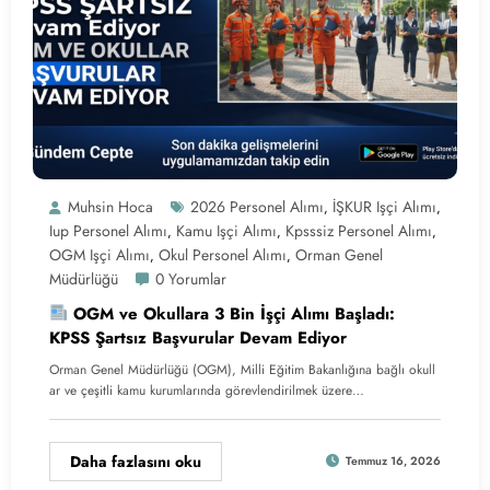
Muhsin Hoca
2026 Personel Alımı
İŞKUR Işçi Alımı
,
,
Iup Personel Alımı
Kamu Işçi Alımı
Kpsssiz Personel Alımı
,
,
,
OGM Işçi Alımı
Okul Personel Alımı
Orman Genel
,
,
Müdürlüğü
0 Yorumlar
OGM ve Okullara 3 Bin İşçi Alımı Başladı:
KPSS Şartsız Başvurular Devam Ediyor
Orman Genel Müdürlüğü (OGM), Milli Eğitim Bakanlığına bağlı okull
ar ve çeşitli kamu kurumlarında görevlendirilmek üzere…
Daha fazlasını oku
Temmuz 16, 2026