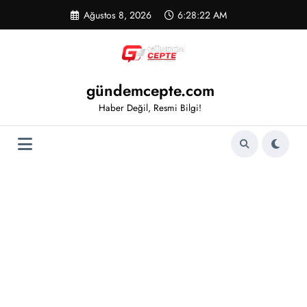
İçeriğe
Ağustos 8, 2026
6:28:23 AM
atla
gündemcepte.com
Haber Değil, Resmi Bilgi!