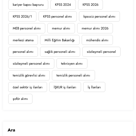
kariyer kapısı başvuru
KPSS 2024
KPSS 2026
KPSS 2026/1
KPSS personel alımı
kpsssiz personel alımı
MEB personel alımı
memur alımı
memur alımı 2026
merkezi atama
Milli Eğitim Bakanlığı
mühendis alımı
personel alımı
sağlık personeli alımı
sözleşmeli personel
sözleşmeli personel alımı
teknisyen alımı
temizlik görevlisi alımı
temizlik personeli alımı
özel sektör iş ilanları
İŞKUR iş ilanları
İş İlanları
şoför alımı
Ara