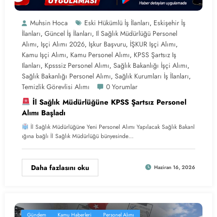
Muhsin Hoca
Eski Hükümlü İş İlanları
Eskişehir İş
,
İlanları
Güncel İş İlanları
Il Sağlık Müdürlüğü Personel
,
,
Alımı
Işçi Alımı 2026
Işkur Başvuru
İŞKUR Işçi Alımı
,
,
,
,
Kamu Işçi Alımı
Kamu Personel Alımı
KPSS Şartsız Iş
,
,
Ilanları
Kpsssiz Personel Alımı
Sağlık Bakanlığı İşçi Alımı
,
,
,
Sağlık Bakanlığı Personel Alımı
Sağlık Kurumları İş İlanları
,
,
Temizlik Görevlisi Alımı
0 Yorumlar
İl Sağlık Müdürlüğüne KPSS Şartsız Personel
Alımı Başladı
İl Sağlık Müdürlüğüne Yeni Personel Alımı Yapılacak Sağlık Bakanl
ığına bağlı İl Sağlık Müdürlüğü bünyesinde…
Daha fazlasını oku
Haziran 16, 2026
Gündem
Kamu Haberleri
Personel Alımı