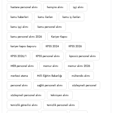
hastane personel alımı
hemşire alımı
işçi alımı
kamu haberleri
kamu ilanları
kamu iş ilanları
kamu işçi alımı
kamu personel alımı
kamu personel alımı 2026
Kariyer Kapısı
kariyer kapısı başvuru
KPSS 2024
KPSS 2026
KPSS 2026/1
KPSS personel alımı
kpsssiz personel alımı
MEB personel alımı
memur alımı
memur alımı 2026
merkezi atama
Milli Eğitim Bakanlığı
mühendis alımı
personel alımı
sağlık personeli alımı
sözleşmeli personel
sözleşmeli personel alımı
teknisyen alımı
temizlik görevlisi alımı
temizlik personeli alımı