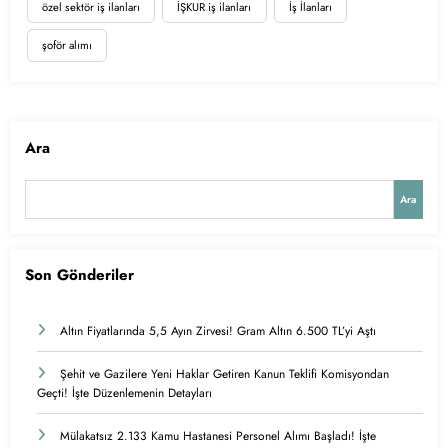
özel sektör iş ilanları
İŞKUR iş ilanları
İş İlanları
şoför alımı
Ara
Ara
Son Gönderiler
Altın Fiyatlarında 5,5 Ayın Zirvesi! Gram Altın 6.500 TL’yi Aştı
Şehit ve Gazilere Yeni Haklar Getiren Kanun Teklifi Komisyondan
Geçti! İşte Düzenlemenin Detayları
Mülakatsız 2.133 Kamu Hastanesi Personel Alımı Başladı! İşte