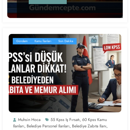
Gündem
Kamu İlanları
Son Dakika
Muhsin Hoca
55 Kpss Iş Fırsatı
60 Kpss Kamu
,
Ilanları
Belediye Personel Ilanları
Belediye Zabıta Ilanı
,
,
,