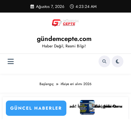
İçeriğe
Ağustos 7, 2026
4:23:24 AM
atla
gündemcepte.com
Haber Değil, Resmi Bilgi!
Başlangıç
itfaiye eri alımı 2026
ayları
si Personel Alımı Başladı! İşte Kadrolar, Şehirler ve Başvuru Detaylar
Eskişehir Osmangazi Üniversitesi 
GÜNCEL HABERLER