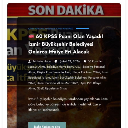
KAMU PERSONEL HABERLERI
KAMU PERSONELI
60 KPSS Puanı Olan Yaşadı!
İzmir Büyükşehir Belediyesi
Onlarca İtfaiye Eri Alacak
Muhsin Hoca
Şubat 21, 2026
60 Kpss Ile
,
,
Memur Alımı
Belediye Itfaiye Başvurusu
Belediye Personel
,
,
,
Alımı
Düşük Kpss Puanı Ile Alım
Itfaiye Eri Alımı 2026
Izmir
,
Belediyesi Iş Ilanı
Izmir Büyükşehir Belediyesi Personel Alımı
,
,
2026
Kamu Personel Alımı Mart 2026
Kpss P93 Itfaiye
,
Alımı
Sözlü Uygulamalı Sınav
İzmir Büyükşehir Belediyesi tarafından yayımlanan ilana
göre belediye bünyesinde istihdam edilmek üzere
itfaiye eri kadrosunda…
Daha fazlasını oku