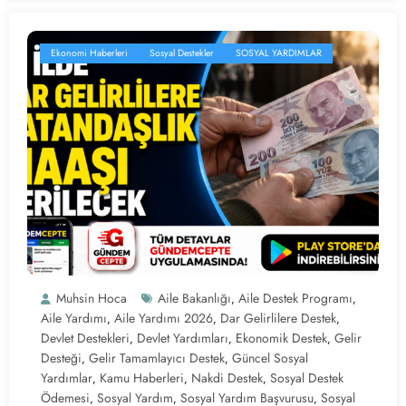
Ekonomi Haberleri
Sosyal Destekler
SOSYAL YARDIMLAR
Muhsin Hoca
Aile Bakanlığı
Aile Destek Programı
,
,
Aile Yardımı
Aile Yardımı 2026
Dar Gelirlilere Destek
,
,
,
Devlet Destekleri
Devlet Yardımları
Ekonomik Destek
Gelir
,
,
,
Desteği
Gelir Tamamlayıcı Destek
Güncel Sosyal
,
,
Yardımlar
Kamu Haberleri
Nakdi Destek
Sosyal Destek
,
,
,
Ödemesi
Sosyal Yardım
Sosyal Yardım Başvurusu
Sosyal
,
,
,