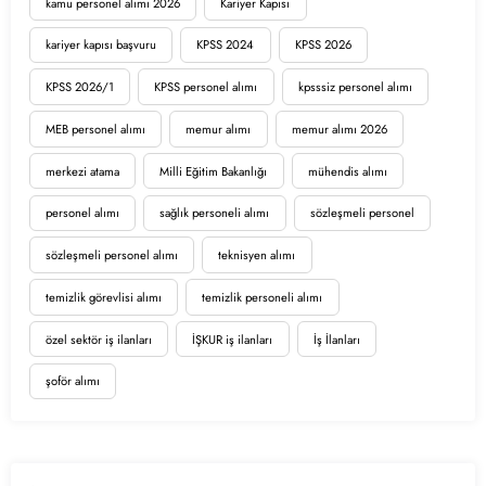
kamu personel alımı 2026
Kariyer Kapısı
kariyer kapısı başvuru
KPSS 2024
KPSS 2026
KPSS 2026/1
KPSS personel alımı
kpsssiz personel alımı
MEB personel alımı
memur alımı
memur alımı 2026
merkezi atama
Milli Eğitim Bakanlığı
mühendis alımı
personel alımı
sağlık personeli alımı
sözleşmeli personel
sözleşmeli personel alımı
teknisyen alımı
temizlik görevlisi alımı
temizlik personeli alımı
özel sektör iş ilanları
İŞKUR iş ilanları
İş İlanları
şoför alımı