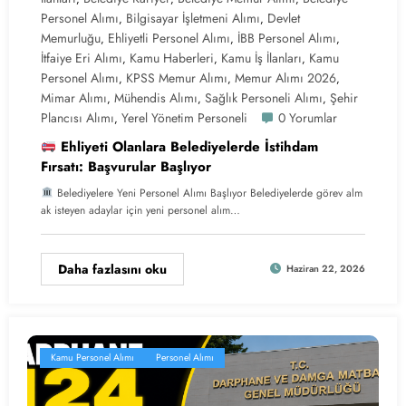
Personel Alımı
Bilgisayar İşletmeni Alımı
Devlet
,
,
Memurluğu
Ehliyetli Personel Alımı
İBB Personel Alımı
,
,
,
İtfaiye Eri Alımı
Kamu Haberleri
Kamu İş İlanları
Kamu
,
,
,
Personel Alımı
KPSS Memur Alımı
Memur Alımı 2026
,
,
,
Mimar Alımı
Mühendis Alımı
Sağlık Personeli Alımı
Şehir
,
,
,
Plancısı Alımı
Yerel Yönetim Personeli
0 Yorumlar
,
Ehliyeti Olanlara Belediyelerde İstihdam
Fırsatı: Başvurular Başlıyor
Belediyelere Yeni Personel Alımı Başlıyor Belediyelerde görev alm
ak isteyen adaylar için yeni personel alım…
Daha fazlasını oku
Haziran 22, 2026
Kamu Personel Alımı
Personel Alımı