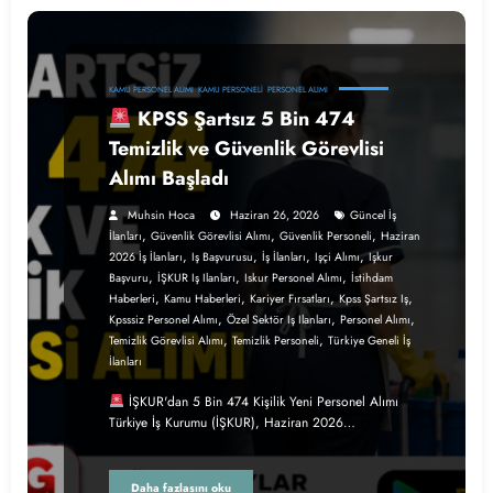
KAMU PERSONEL ALIMI
KAMU PERSONELI
PERSONEL ALIMI
KPSS Şartsız 5 Bin 474
Temizlik ve Güvenlik Görevlisi
Alımı Başladı
Muhsin Hoca
Haziran 26, 2026
Güncel İş
,
,
,
İlanları
Güvenlik Görevlisi Alımı
Güvenlik Personeli
Haziran
,
,
,
,
2026 İş İlanları
Iş Başvurusu
İş İlanları
Işçi Alımı
Işkur
,
,
,
Başvuru
İŞKUR Iş Ilanları
Iskur Personel Alımı
İstihdam
,
,
,
,
Haberleri
Kamu Haberleri
Kariyer Fırsatları
Kpss Şartsız Iş
,
,
,
Kpsssiz Personel Alımı
Özel Sektör Iş Ilanları
Personel Alımı
,
,
Temizlik Görevlisi Alımı
Temizlik Personeli
Türkiye Geneli İş
İlanları
İŞKUR'dan 5 Bin 474 Kişilik Yeni Personel Alımı
Türkiye İş Kurumu (İŞKUR), Haziran 2026…
Daha fazlasını oku