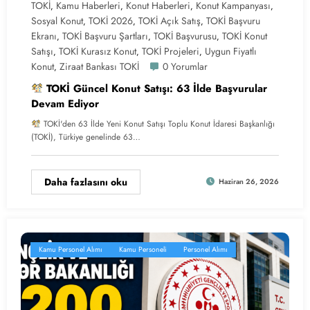
TOKİ
Kamu Haberleri
Konut Haberleri
Konut Kampanyası
,
,
,
,
Sosyal Konut
TOKİ 2026
TOKİ Açık Satış
TOKİ Başvuru
,
,
,
Ekranı
TOKİ Başvuru Şartları
TOKİ Başvurusu
TOKİ Konut
,
,
,
Satışı
TOKİ Kurasız Konut
TOKİ Projeleri
Uygun Fiyatlı
,
,
,
Konut
Ziraat Bankası TOKİ
0 Yorumlar
,
TOKİ Güncel Konut Satışı: 63 İlde Başvurular
Devam Ediyor
TOKİ'den 63 İlde Yeni Konut Satışı Toplu Konut İdaresi Başkanlığı
(TOKİ), Türkiye genelinde 63…
Daha fazlasını oku
Haziran 26, 2026
Kamu Personel Alımı
Kamu Personeli
Personel Alımı