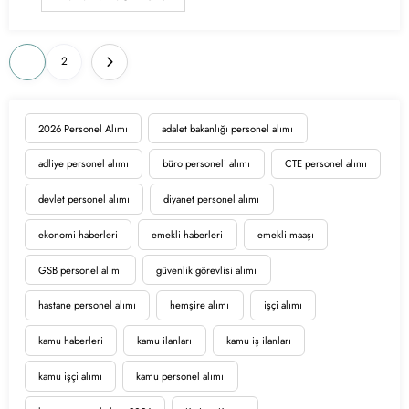
Yazı
1
2
sayfalaması
2026 Personel Alımı
adalet bakanlığı personel alımı
adliye personel alımı
büro personeli alımı
CTE personel alımı
devlet personel alımı
diyanet personel alımı
ekonomi haberleri
emekli haberleri
emekli maaşı
GSB personel alımı
güvenlik görevlisi alımı
hastane personel alımı
hemşire alımı
işçi alımı
kamu haberleri
kamu ilanları
kamu iş ilanları
kamu işçi alımı
kamu personel alımı