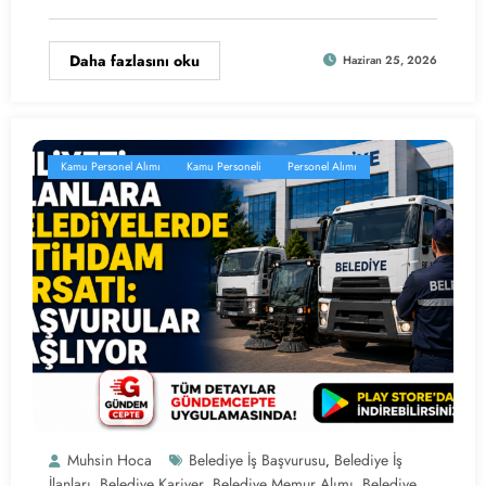
Daha fazlasını oku
Haziran 25, 2026
Kamu Personel Alımı
Kamu Personeli
Personel Alımı
Muhsin Hoca
Belediye İş Başvurusu
Belediye İş
,
İlanları
Belediye Kariyer
Belediye Memur Alımı
Belediye
,
,
,