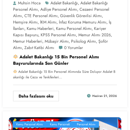
Muhsin Hoca
Adalet Bakanlığı
Adalet Bakanlığı
,
Personel Alımı
Adliye Personel Alımı
Cezaevi Personel
,
,
Alımı
CTE Personel Alımı
Güvenlik Görevlisi Alımı
,
,
,
Hemşire Alımı
İKM Alımı
İnfaz Koruma Memuru Alımı
İş
,
,
,
İlanları
Kamu Haberleri
Kamu Personel Alımı
Kariyer
,
,
,
Kapısı Başvuru
KPSS Personel Alımı
Memur Alımı 2026
,
,
,
Memur Haberleri
Mübaşir Alımı
Psikolog Alımı
Şoför
,
,
,
Alımı
Zabıt Katibi Alımı
0 Yorumlar
,
Adalet Bakanlığı 15 Bin Personel Alımı
Başvurularında Son Günler
Adalet Bakanlığı 15 Bin Personel Alımında Süre Doluyor Adalet B
akanlığı ile Ceza ve Tevkifevleri…
Daha fazlasını oku
Haziran 21, 2026
Kamu Personel Alımı
Kamu Personeli
Personel Alımı