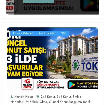
Ekonomi Haberleri
Konut Haberleri
TOKİ
Muhsin Hoca
2+1 Konut
3+1 Konut
Emlak
,
,
Haberleri
Ev Sahibi Olma
Güncel Konut Satışı
Halkbank
,
,
,