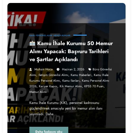
KAMU PERSONEL ALIMI
MEMUR ALIMLARI
Kamu İhale Kurumu 50 Memur
Alımı Yapacak: Başvuru Tarihleri
ve Şartlar Açıklandı
Muhsin Hoca
Haziran 2, 2026
Büro Görevlisi
,
,
,
Alımı
Iletişim Görevlisi Alımı
Kamu Haberleri
Kamu Ihale
,
,
Kurumu Personel Alımı
Kamu Ilanları
Kamu Personel Alımı
,
,
,
,
2026
Kariyer Kapısı
Kik Memur Alımı
KPSS 70 Puan
Memur Alımı
Kamu İhale Kurumu (KİK), personel kadrosunu
güçlendirmek amacıyla yeni bir memur alım ilanı
yayımladı. Daha…
Daha fazlasını oku