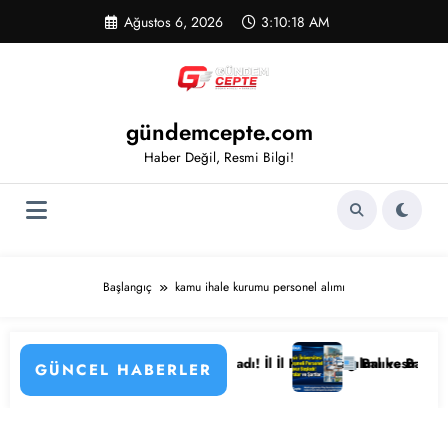
İçeriğe
Ağustos 6, 2026
3:10:18 AM
atla
gündemcepte.com
Haber Değil, Resmi Bilgi!
Başlangıç
kamu ihale kurumu personel alımı
ıyor
stane Personeli Alımı Başladı! İl İl Kadro Dağılımı ve Başvuru Detayl
Balıkesir Üniversitesi 
GÜNCEL HABERLER