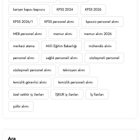
kariyer kapısı başvuru
KPSS 2024
KPSS 2026
KPSS 2026/1
KPSS personel alımı
kpsssiz personel alımı
MEB personel alımı
memur alımı
memur alımı 2026
merkezi atama
Milli Eğitim Bakanlığı
mühendis alımı
personel alımı
sağlık personeli alımı
sözleşmeli personel
sözleşmeli personel alımı
teknisyen alımı
temizlik görevlisi alımı
temizlik personeli alımı
özel sektör iş ilanları
İŞKUR iş ilanları
İş İlanları
şoför alımı
Ara