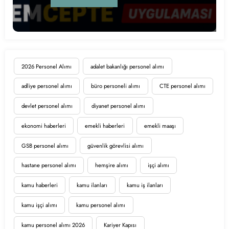
2026 Personel Alımı
adalet bakanlığı personel alımı
adliye personel alımı
büro personeli alımı
CTE personel alımı
devlet personel alımı
diyanet personel alımı
ekonomi haberleri
emekli haberleri
emekli maaşı
GSB personel alımı
güvenlik görevlisi alımı
hastane personel alımı
hemşire alımı
işçi alımı
kamu haberleri
kamu ilanları
kamu iş ilanları
kamu işçi alımı
kamu personel alımı
kamu personel alımı 2026
Kariyer Kapısı