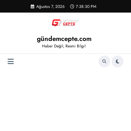
İçeriğe
Ağustos 7, 2026
7:38:30 PM
atla
gündemcepte.com
Haber Değil, Resmi Bilgi!