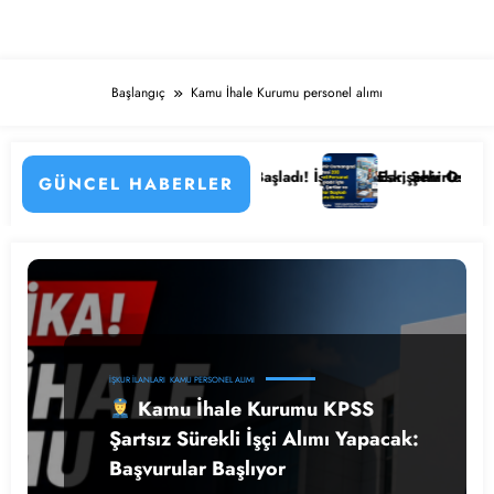
Başlangıç
Kamu İhale Kurumu personel alımı
 Detayları
stanesi Personel Alımı Başladı! İşte Kadrolar, Şehirler ve Başvuru Det
Eskişehir Osmangazi Üniversi
GÜNCEL HABERLER
İŞKUR İLANLARI
KAMU PERSONEL ALIMI
Kamu İhale Kurumu KPSS
Şartsız Sürekli İşçi Alımı Yapacak:
Başvurular Başlıyor