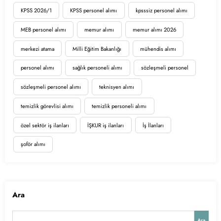
KPSS 2026/1
KPSS personel alımı
kpsssiz personel alımı
MEB personel alımı
memur alımı
memur alımı 2026
merkezi atama
Milli Eğitim Bakanlığı
mühendis alımı
personel alımı
sağlık personeli alımı
sözleşmeli personel
sözleşmeli personel alımı
teknisyen alımı
temizlik görevlisi alımı
temizlik personeli alımı
özel sektör iş ilanları
İŞKUR iş ilanları
İş İlanları
şoför alımı
Ara
Ara