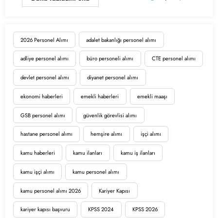
2026 Personel Alımı
adalet bakanlığı personel alımı
adliye personel alımı
büro personeli alımı
CTE personel alımı
devlet personel alımı
diyanet personel alımı
ekonomi haberleri
emekli haberleri
emekli maaşı
GSB personel alımı
güvenlik görevlisi alımı
hastane personel alımı
hemşire alımı
işçi alımı
kamu haberleri
kamu ilanları
kamu iş ilanları
kamu işçi alımı
kamu personel alımı
kamu personel alımı 2026
Kariyer Kapısı
kariyer kapısı başvuru
KPSS 2024
KPSS 2026