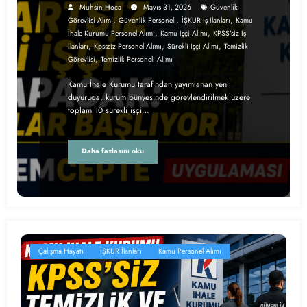
Muhsin Hoca
Mayıs 31, 2026
Güvenlik
,
,
,
Görevlisi Alımı
Güvenlik Personeli
İŞKUR Iş Ilanları
Kamu
,
,
İhale Kurumu Personel Alımı
Kamu Işçi Alımı
KPSS’siz Iş
,
,
,
Ilanları
Kpsssiz Personel Alımı
Sürekli Işçi Alımı
Temizlik
,
Görevlisi
Temizlik Personeli Alımı
Kamu İhale Kurumu tarafından yayımlanan yeni
duyuruda, kurum bünyesinde görevlendirilmek üzere
toplam 10 sürekli işçi…
Daha fazlasını oku
Çalışma Hayatı
İŞKUR İlanları
Kamu Personel Alımı