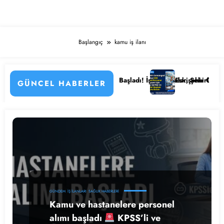
Başlangıç
kamu iş ilanı
n Detayları
astanesi Personel Alımı Başladı! İşte Kadrolar, Şehirler ve Başvuru De
Eskişehir Osmangazi Ünivers
GÜNCEL HABERLER
GÜNDEM
İŞ İLANLARI
SAĞLIK HABERLERI
Kamu ve hastanelere personel
alımı başladı
KPSS’li ve