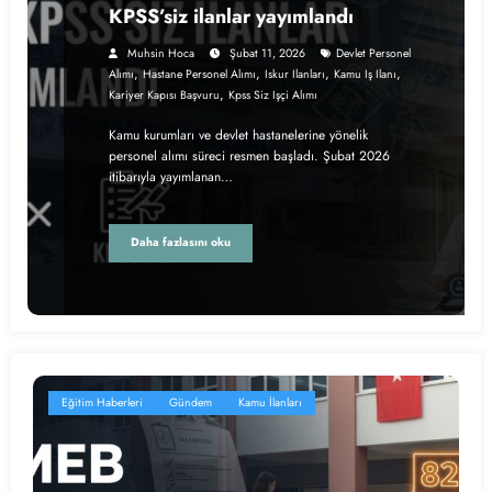
KPSS’siz ilanlar yayımlandı
Muhsin Hoca
Şubat 11, 2026
Devlet Personel
,
,
,
,
Alımı
Hastane Personel Alımı
Iskur Ilanları
Kamu Iş Ilanı
,
Kariyer Kapısı Başvuru
Kpss Siz Işçi Alımı
Kamu kurumları ve devlet hastanelerine yönelik
personel alımı süreci resmen başladı. Şubat 2026
itibarıyla yayımlanan…
Daha fazlasını oku
Eğitim Haberleri
Gündem
Kamu İlanları