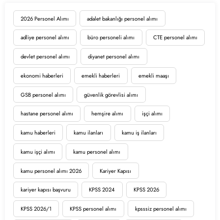
2026 Personel Alımı
adalet bakanlığı personel alımı
adliye personel alımı
büro personeli alımı
CTE personel alımı
devlet personel alımı
diyanet personel alımı
ekonomi haberleri
emekli haberleri
emekli maaşı
GSB personel alımı
güvenlik görevlisi alımı
hastane personel alımı
hemşire alımı
işçi alımı
kamu haberleri
kamu ilanları
kamu iş ilanları
kamu işçi alımı
kamu personel alımı
kamu personel alımı 2026
Kariyer Kapısı
kariyer kapısı başvuru
KPSS 2024
KPSS 2026
KPSS 2026/1
KPSS personel alımı
kpsssiz personel alımı