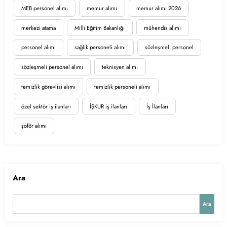
MEB personel alımı
memur alımı
memur alımı 2026
merkezi atama
Milli Eğitim Bakanlığı
mühendis alımı
personel alımı
sağlık personeli alımı
sözleşmeli personel
sözleşmeli personel alımı
teknisyen alımı
temizlik görevlisi alımı
temizlik personeli alımı
özel sektör iş ilanları
İŞKUR iş ilanları
İş İlanları
şoför alımı
Ara
Ara