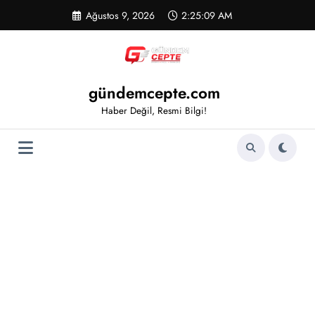
İçeriğe
Ağustos 9, 2026
2:25:09 AM
atla
gündemcepte.com
Haber Değil, Resmi Bilgi!