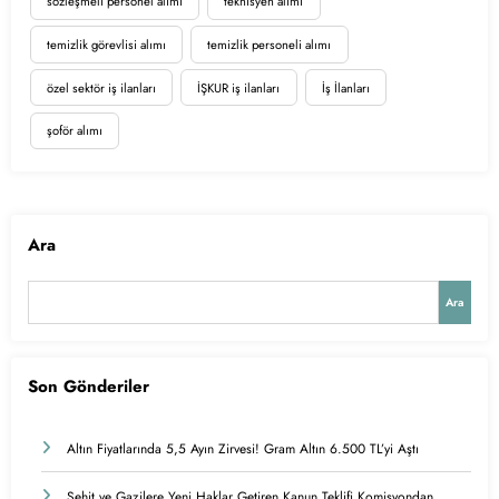
sözleşmeli personel alımı
teknisyen alımı
temizlik görevlisi alımı
temizlik personeli alımı
özel sektör iş ilanları
İŞKUR iş ilanları
İş İlanları
şoför alımı
Ara
Ara
Son Gönderiler
Altın Fiyatlarında 5,5 Ayın Zirvesi! Gram Altın 6.500 TL’yi Aştı
Şehit ve Gazilere Yeni Haklar Getiren Kanun Teklifi Komisyondan