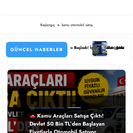
Başlangıç
kamu otomobil satışı
emenin Detayları
amu Hastanesi Personel Alımı Başladı! İşte Kadrolar, Şehirler ve Başv
Eskişehir Osmangazi Ü
GÜNCEL HABERLER
EKONOMI HABERLERI
SON DAKIKA
Kamu Araçları Satışa Çıktı!
Devlet 50 Bin TL’den Başlayan
Fiyatlarla Otomobil Satıyor