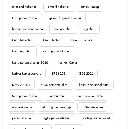
ekonomi haberleri
emekli haberleri
emekli maaşı
GSB personel alımı
güvenlik görevlisi alımı
hastane personel alımı
hemşire alımı
işçi alımı
kamu haberleri
kamu ilanları
kamu iş ilanları
kamu işçi alımı
kamu personel alımı
kamu personel alımı 2026
Kariyer Kapısı
kariyer kapısı başvuru
KPSS 2024
KPSS 2026
KPSS 2026/1
KPSS personel alımı
kpsssiz personel alımı
MEB personel alımı
memur alımı
memur alımı 2026
merkezi atama
Milli Eğitim Bakanlığı
mühendis alımı
personel alımı
sağlık personeli alımı
sözleşmeli personel