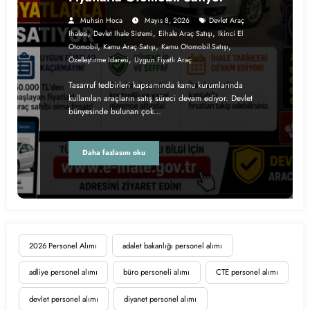
Muhsin Hoca
Mayıs 8, 2026
Devlet Araç
,
,
,
Ihalesi
Devlet Ihale Sistemi
Eihale Araç Satışı
Ikinci El
,
,
,
Otomobil
Kamu Araç Satışı
Kamu Otomobil Satışı
,
Özelleştirme Idaresi
Uygun Fiyatlı Araç
Tasarruf tedbirleri kapsamında kamu kurumlarında
kullanılan araçların satış süreci devam ediyor. Devlet
bünyesinde bulunan çok…
Daha fazlasını oku
2026 Personel Alımı
adalet bakanlığı personel alımı
adliye personel alımı
büro personeli alımı
CTE personel alımı
devlet personel alımı
diyanet personel alımı