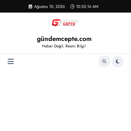
İçeriğe
Ağustos 10, 2026
10:55:16 AM
atla
gündemcepte.com
Haber Değil, Resmi Bilgi!