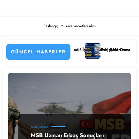
Başlangıç
kara kuvvetleri alım
etayları
anesi Personel Alımı Başladı! İşte Kadrolar, Şehirler ve Başvuru Detay
Eskişehir Osmangazi Üniversite
GÜNCEL HABERLER
KAMU HABERLERI
MSB Uzman Erbaş Sonuçları