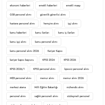
ekonomi haberleri
emekli haberleri
emekli maaşı
GSB personel alımı
güvenlik görevlisi alımı
hastane personel alımı
hemşire alımı
işçi alımı
kamu haberleri
kamu ilanları
kamu iş ilanları
kamu işçi alımı
kamu personel alımı
kamu personel alımı 2026
Kariyer Kapısı
kariyer kapısı başvuru
KPSS 2024
KPSS 2026
KPSS 2026/1
KPSS personel alımı
kpsssiz personel alımı
MEB personel alımı
memur alımı
memur alımı 2026
merkezi atama
Milli Eğitim Bakanlığı
mühendis alımı
personel alımı
sağlık personeli alımı
sözleşmeli personel