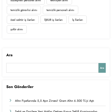
sözleşmeli personel alımı
teknisyen alımı
temizlik görevlisi alımı
temizlik personeli alımı
özel sektör iş ilanları
İŞKUR iş ilanları
İş İlanları
şoför alımı
Ara
Ara
Son Gönderiler
Altın Fiyatlarında 5,5 Ayın Zirvesi! Gram Altın 6.500 TL’yi Aştı
Şehit ve Gazilere Yeni Haklar Getiren Kanun Teklifi Komisyondan