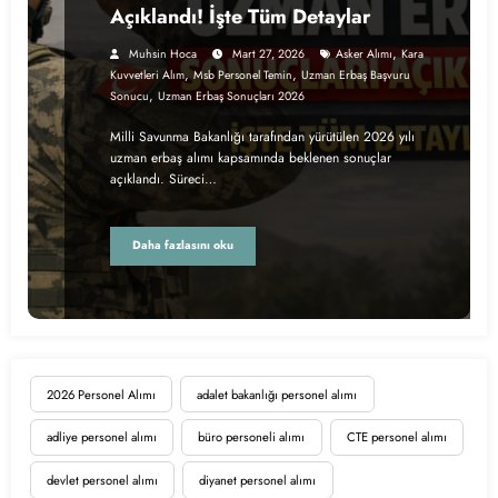
Açıklandı! İşte Tüm Detaylar
,
Muhsin Hoca
Mart 27, 2026
Asker Alımı
Kara
,
,
Kuvvetleri Alım
Msb Personel Temin
Uzman Erbaş Başvuru
,
Sonucu
Uzman Erbaş Sonuçları 2026
Milli Savunma Bakanlığı tarafından yürütülen 2026 yılı
uzman erbaş alımı kapsamında beklenen sonuçlar
açıklandı. Süreci…
Daha fazlasını oku
2026 Personel Alımı
adalet bakanlığı personel alımı
adliye personel alımı
büro personeli alımı
CTE personel alımı
devlet personel alımı
diyanet personel alımı