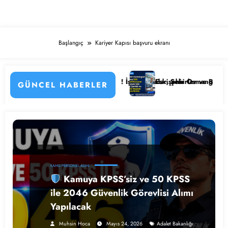
Başlangıç
Kariyer Kapısı başvuru ekranı
sonel Alımı Başladı! İşte Kadrolar, Şehirler ve Başvuru Detayları
Eskişehir Osmangazi Üniversitesi 203 S
GÜNCEL HABERLER
KAMU PERSONEL ALIMI
Kamuya KPSS’siz ve 50 KPSS
ile 2046 Güvenlik Görevlisi Alımı
Yapılacak
Muhsin Hoca
Mayıs 24, 2026
Adalet Bakanlığı