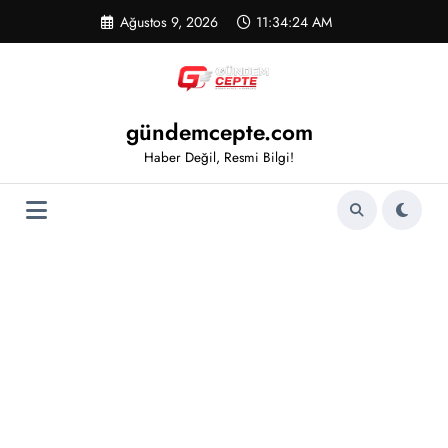
İçeriğe
Ağustos 9, 2026
11:34:24 AM
atla
gündemcepte.com
Haber Değil, Resmi Bilgi!