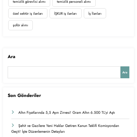
temizlik görevlisi alımı
temizlik personeli alımı
özel sektör iş ilanları
İŞKUR iş ilanları
İş İlanları
şoför alımı
Ara
Ara
Son Gönderiler
Altın Fiyatlarında 5,5 Ayın Zirvesi! Gram Altın 6.500 TL’yi Aştı
Şehit ve Gazilere Yeni Haklar Getiren Kanun Teklifi Komisyondan
Geçti! İşte Düzenlemenin Detayları