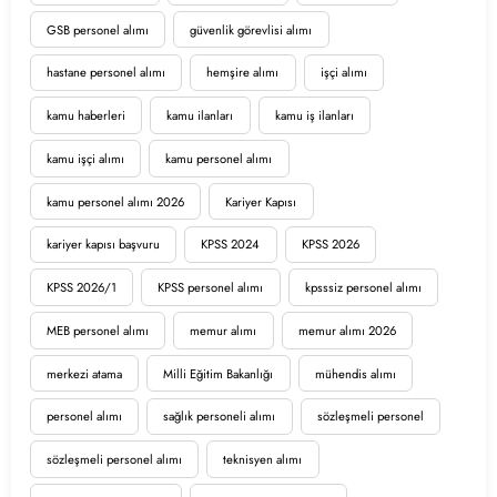
GSB personel alımı
güvenlik görevlisi alımı
hastane personel alımı
hemşire alımı
işçi alımı
kamu haberleri
kamu ilanları
kamu iş ilanları
kamu işçi alımı
kamu personel alımı
kamu personel alımı 2026
Kariyer Kapısı
kariyer kapısı başvuru
KPSS 2024
KPSS 2026
KPSS 2026/1
KPSS personel alımı
kpsssiz personel alımı
MEB personel alımı
memur alımı
memur alımı 2026
merkezi atama
Milli Eğitim Bakanlığı
mühendis alımı
personel alımı
sağlık personeli alımı
sözleşmeli personel
sözleşmeli personel alımı
teknisyen alımı