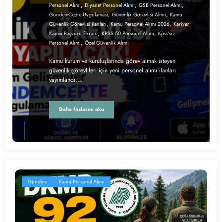
,
,
,
Personel Alımı
Diyanet Personel Alımı
GSB Personel Alımı
,
,
GündemCepte Uygulaması
Güvenlik Görevlisi Alımı
Kamu
,
,
Güvenlik Görevlisi Ilanları
Kamu Personel Alımı 2026
Kariyer
,
,
Kapısı Başvuru Ekranı
KPSS 50 Personel Alımı
Kpss’siz
,
Personel Alımı
Özel Güvenlik Alımı
Kamu kurum ve kuruluşlarında görev almak isteyen
güvenlik görevlileri için yeni personel alımı ilanları
yayımlandı.…
Daha fazlasını oku
Gündem
Kamu Personel Alımı