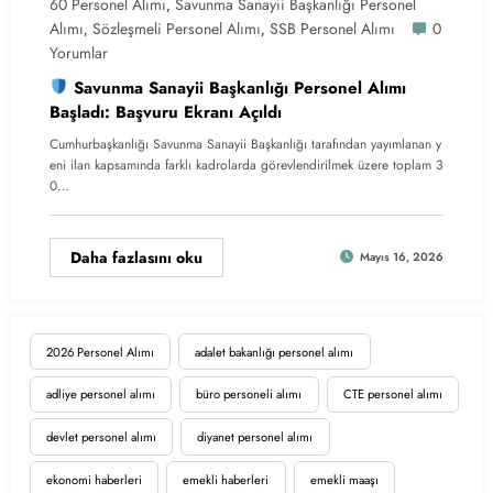
60 Personel Alımı
Savunma Sanayii Başkanlığı Personel
,
Alımı
Sözleşmeli Personel Alımı
SSB Personel Alımı
0
,
,
Yorumlar
Savunma Sanayii Başkanlığı Personel Alımı
Başladı: Başvuru Ekranı Açıldı
Cumhurbaşkanlığı Savunma Sanayii Başkanlığı tarafından yayımlanan y
eni ilan kapsamında farklı kadrolarda görevlendirilmek üzere toplam 3
0…
Daha fazlasını oku
Mayıs 16, 2026
2026 Personel Alımı
adalet bakanlığı personel alımı
adliye personel alımı
büro personeli alımı
CTE personel alımı
devlet personel alımı
diyanet personel alımı
ekonomi haberleri
emekli haberleri
emekli maaşı