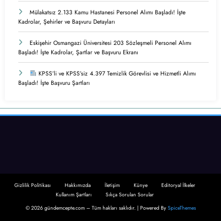
Mülakatsız 2.133 Kamu Hastanesi Personel Alımı Başladı! İşte
Kadrolar, Şehirler ve Başvuru Detayları
Eskişehir Osmangazi Üniversitesi 203 Sözleşmeli Personel Alımı
Başladı! İşte Kadrolar, Şartlar ve Başvuru Ekranı
KPSS’li ve KPSS’siz 4.397 Temizlik Görevlisi ve Hizmetli Alımı
Başladı! İşte Başvuru Şartları
Gizlilik Politikası
Hakkımızda
İletişim
Künye
Editoryal İlkeler
Kullanım Şartları
Sıkça Sorulan Sorular
© 2026 gündemcepte.com – Tüm hakları saklıdır. | Powered By
SpiceThemes