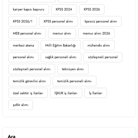
kariyer kapısı başvuru
KPSS 2024
KPSS 2026
KPSS 2026/1
KPSS personel alımı
kpsssiz personel alımı
MEB personel alımı
memur alımı
memur alımı 2026
merkezi atama
Milli Eğitim Bakanlığı
mühendis alımı
personel alımı
sağlık personeli alımı
sözleşmeli personel
sözleşmeli personel alımı
teknisyen alımı
temizlik görevlisi alımı
temizlik personeli alımı
özel sektör iş ilanları
İŞKUR iş ilanları
İş İlanları
şoför alımı
Ara