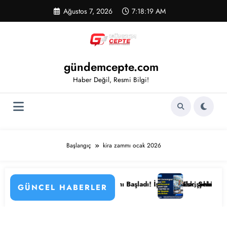
İçeriğe
Ağustos 7, 2026
7:18:19 AM
atla
gündemcepte.com
Haber Değil, Resmi Bilgi!
Başlangıç
kira zammı ocak 2026
lemenin Detayları
Kamu Hastanesi Personel Alımı Başladı! İşte Kadrolar, Şehirler ve Başv
Eskişehir Osmangazi Ü
GÜNCEL HABERLER