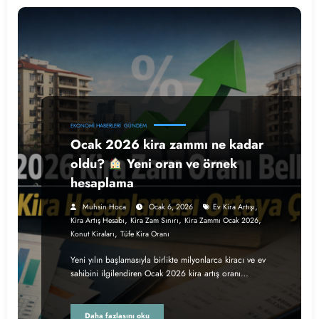
EKONOMI HABERLERI
GÜNDEM
Ocak 2026 kira zammı ne kadar
oldu?
Yeni oran ve örnek
hesaplama
,
Muhsin Hoca
Ocak 6, 2026
Ev Kira Artışı
,
,
,
Kira Artış Hesabı
Kira Zam Sınırı
Kira Zammı Ocak 2026
,
Konut Kiraları
Tüfe Kira Oranı
Yeni yılın başlamasıyla birlikte milyonlarca kiracı ve ev
sahibini ilgilendiren Ocak 2026 kira artış oranı…
Daha fazlasını oku