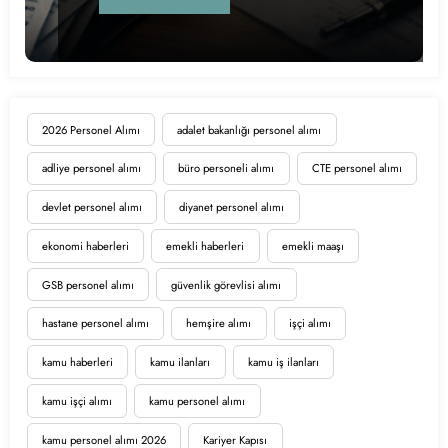
2026 Personel Alımı
adalet bakanlığı personel alımı
adliye personel alımı
büro personeli alımı
CTE personel alımı
devlet personel alımı
diyanet personel alımı
ekonomi haberleri
emekli haberleri
emekli maaşı
GSB personel alımı
güvenlik görevlisi alımı
hastane personel alımı
hemşire alımı
işçi alımı
kamu haberleri
kamu ilanları
kamu iş ilanları
kamu işçi alımı
kamu personel alımı
kamu personel alımı 2026
Kariyer Kapısı