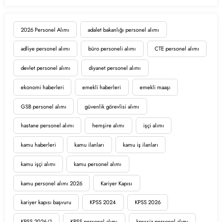
2026 Personel Alımı
adalet bakanlığı personel alımı
adliye personel alımı
büro personeli alımı
CTE personel alımı
devlet personel alımı
diyanet personel alımı
ekonomi haberleri
emekli haberleri
emekli maaşı
GSB personel alımı
güvenlik görevlisi alımı
hastane personel alımı
hemşire alımı
işçi alımı
kamu haberleri
kamu ilanları
kamu iş ilanları
kamu işçi alımı
kamu personel alımı
kamu personel alımı 2026
Kariyer Kapısı
kariyer kapısı başvuru
KPSS 2024
KPSS 2026
KPSS 2026/1
KPSS personel alımı
kpsssiz personel alımı