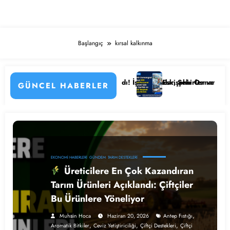
Başlangıç
kırsal kalkınma
ayları
si Personel Alımı Başladı! İşte Kadrolar, Şehirler ve Başvuru Detaylar
Eskişehir Osmangazi Üniversitesi 
GÜNCEL HABERLER
EKONOMI HABERLERI
GÜNDEM
TARIM DESTEKLERI
Üreticilere En Çok Kazandıran
Tarım Ürünleri Açıklandı: Çiftçiler
Bu Ürünlere Yöneliyor
,
Muhsin Hoca
Haziran 20, 2026
Antep Fıstığı
,
,
,
Aromatik Bitkiler
Ceviz Yetiştiriciliği
Çiftçi Destekleri
Çiftçi