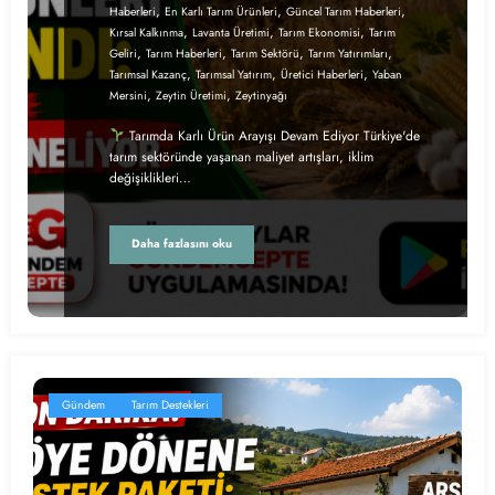
,
,
,
Haberleri
En Karlı Tarım Ürünleri
Güncel Tarım Haberleri
,
,
,
Kırsal Kalkınma
Lavanta Üretimi
Tarım Ekonomisi
Tarım
,
,
,
,
Geliri
Tarım Haberleri
Tarım Sektörü
Tarım Yatırımları
,
,
,
Tarımsal Kazanç
Tarımsal Yatırım
Üretici Haberleri
Yaban
,
,
Mersini
Zeytin Üretimi
Zeytinyağı
Tarımda Karlı Ürün Arayışı Devam Ediyor Türkiye'de
tarım sektöründe yaşanan maliyet artışları, iklim
değişiklikleri…
Daha fazlasını oku
Gündem
Tarım Destekleri