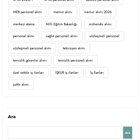
MEB personel alımı
memur alımı
memur alımı 2026
merkezi atama
Milli Eğitim Bakanlığı
mühendis alımı
personel alımı
sağlık personeli alımı
sözleşmeli personel
sözleşmeli personel alımı
teknisyen alımı
temizlik görevlisi alımı
temizlik personeli alımı
özel sektör iş ilanları
İŞKUR iş ilanları
İş İlanları
şoför alımı
Ara
Ara