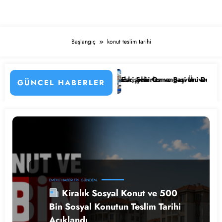
Başlangıç
konut teslim tarihi
onel Alımı Başladı! İşte Kadrolar, Şehirler ve Başvuru Detayları
Eskişehir Osmangazi Üniversitesi 203 Söz
GÜNCEL HABERLER
EMEKLI HABERLERI
GÜNDEM
Kiralık Sosyal Konut ve 500
Bin Sosyal Konutun Teslim Tarihi
Açıklandı