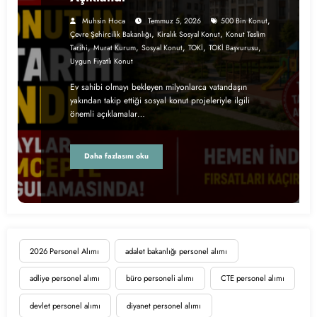
,
Muhsin Hoca
Temmuz 5, 2026
500 Bin Konut
,
,
Çevre Şehircilik Bakanlığı
Kiralık Sosyal Konut
Konut Teslim
,
,
,
,
,
Tarihi
Murat Kurum
Sosyal Konut
TOKİ
TOKİ Başvurusu
Uygun Fiyatlı Konut
Ev sahibi olmayı bekleyen milyonlarca vatandaşın
yakından takip ettiği sosyal konut projeleriyle ilgili
önemli açıklamalar…
Daha fazlasını oku
2026 Personel Alımı
adalet bakanlığı personel alımı
adliye personel alımı
büro personeli alımı
CTE personel alımı
devlet personel alımı
diyanet personel alımı