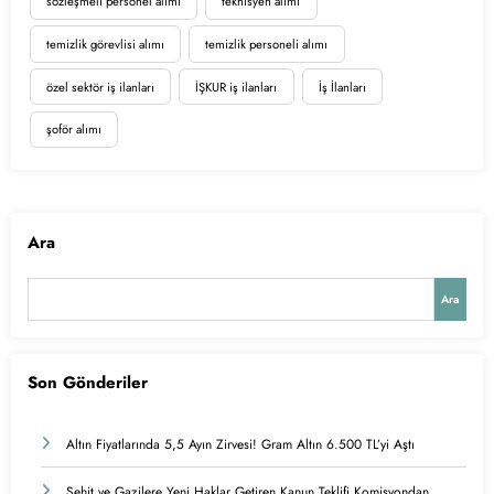
sözleşmeli personel alımı
teknisyen alımı
temizlik görevlisi alımı
temizlik personeli alımı
özel sektör iş ilanları
İŞKUR iş ilanları
İş İlanları
şoför alımı
Ara
Ara
Son Gönderiler
Altın Fiyatlarında 5,5 Ayın Zirvesi! Gram Altın 6.500 TL’yi Aştı
Şehit ve Gazilere Yeni Haklar Getiren Kanun Teklifi Komisyondan