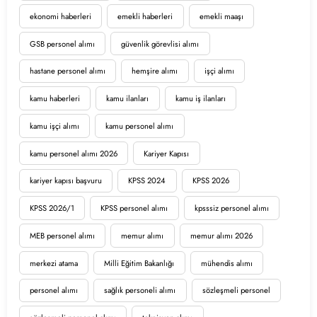
ekonomi haberleri
emekli haberleri
emekli maaşı
GSB personel alımı
güvenlik görevlisi alımı
hastane personel alımı
hemşire alımı
işçi alımı
kamu haberleri
kamu ilanları
kamu iş ilanları
kamu işçi alımı
kamu personel alımı
kamu personel alımı 2026
Kariyer Kapısı
kariyer kapısı başvuru
KPSS 2024
KPSS 2026
KPSS 2026/1
KPSS personel alımı
kpsssiz personel alımı
MEB personel alımı
memur alımı
memur alımı 2026
merkezi atama
Milli Eğitim Bakanlığı
mühendis alımı
personel alımı
sağlık personeli alımı
sözleşmeli personel