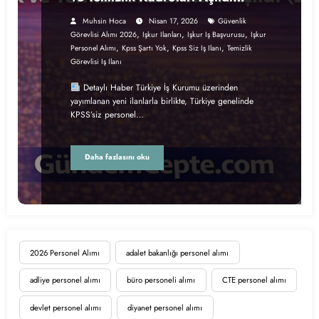
(2026)
Muhsin Hoca
Nisan 17, 2026
Güvenlik
,
,
,
Görevlisi Alımı 2026
Işkur Ilanları
Işkur Iş Başvurusu
Işkur
,
,
,
Personel Alımı
Kpss Şartı Yok
Kpss Siz Iş Ilanı
Temizlik
Görevlisi Iş Ilanı
Detaylı Haber Türkiye İş Kurumu üzerinden
yayımlanan yeni ilanlarla birlikte, Türkiye genelinde
KPSS’siz personel…
Daha fazlasını oku
2026 Personel Alımı
adalet bakanlığı personel alımı
adliye personel alımı
büro personeli alımı
CTE personel alımı
devlet personel alımı
diyanet personel alımı