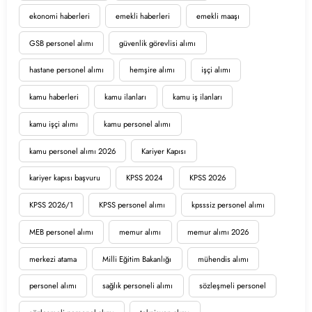
ekonomi haberleri
emekli haberleri
emekli maaşı
GSB personel alımı
güvenlik görevlisi alımı
hastane personel alımı
hemşire alımı
işçi alımı
kamu haberleri
kamu ilanları
kamu iş ilanları
kamu işçi alımı
kamu personel alımı
kamu personel alımı 2026
Kariyer Kapısı
kariyer kapısı başvuru
KPSS 2024
KPSS 2026
KPSS 2026/1
KPSS personel alımı
kpsssiz personel alımı
MEB personel alımı
memur alımı
memur alımı 2026
merkezi atama
Milli Eğitim Bakanlığı
mühendis alımı
personel alımı
sağlık personeli alımı
sözleşmeli personel