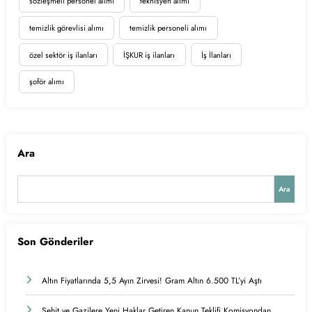
sözleşmeli personel alımı
teknisyen alımı
temizlik görevlisi alımı
temizlik personeli alımı
özel sektör iş ilanları
İŞKUR iş ilanları
İş İlanları
şoför alımı
Ara
Ara
Son Gönderiler
Altın Fiyatlarında 5,5 Ayın Zirvesi! Gram Altın 6.500 TL’yi Aştı
Şehit ve Gazilere Yeni Haklar Getiren Kanun Teklifi Komisyondan