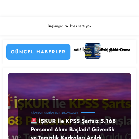
Başlangıç
kpss şartı yok
etayları
anesi Personel Alımı Başladı! İşte Kadrolar, Şehirler ve Başvuru Detay
Eskişehir Osmangazi Üniversite
GÜNCEL HABERLER
İŞ İLANLARI
İŞKUR İLANLARI
PERSONEL ALIMI
İŞKUR İle KPSS Şartsız 5.168
Personel Alımı Başladı! Güvenlik
ve Temizlik Kadroları Açıldı