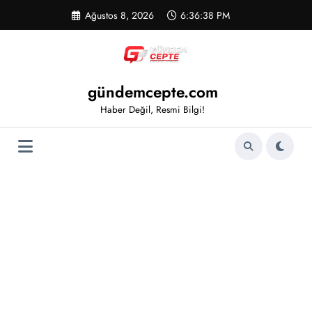
İçeriğe
Ağustos 8, 2026
6:36:38 PM
atla
gündemcepte.com
Haber Değil, Resmi Bilgi!