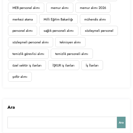
MEB personel alımı
memur alımı
memur alımı 2026
merkezi atama
Milli Eğitim Bakanlığı
mühendis alımı
personel alımı
sağlık personeli alımı
sözleşmeli personel
sözleşmeli personel alımı
teknisyen alımı
temizlik görevlisi alımı
temizlik personeli alımı
özel sektör iş ilanları
İŞKUR iş ilanları
İş İlanları
şoför alımı
Ara
Ara