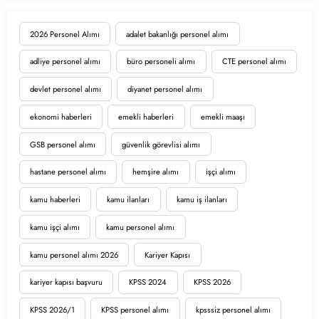
2026 Personel Alımı
adalet bakanlığı personel alımı
adliye personel alımı
büro personeli alımı
CTE personel alımı
devlet personel alımı
diyanet personel alımı
ekonomi haberleri
emekli haberleri
emekli maaşı
GSB personel alımı
güvenlik görevlisi alımı
hastane personel alımı
hemşire alımı
işçi alımı
kamu haberleri
kamu ilanları
kamu iş ilanları
kamu işçi alımı
kamu personel alımı
kamu personel alımı 2026
Kariyer Kapısı
kariyer kapısı başvuru
KPSS 2024
KPSS 2026
KPSS 2026/1
KPSS personel alımı
kpsssiz personel alımı