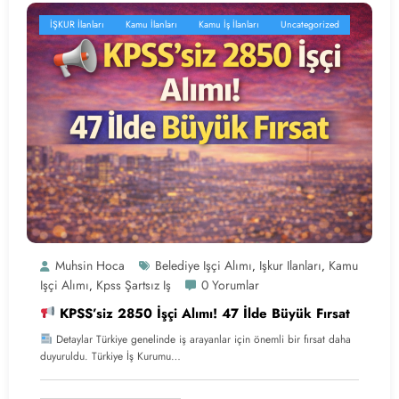
İŞKUR İlanları
Kamu İlanları
Kamu İş İlanları
Uncategorized
Muhsin Hoca
Belediye Işçi Alımı
Işkur Ilanları
Kamu
,
,
Işçi Alımı
Kpss Şartsız Iş
0 Yorumlar
,
KPSS’siz 2850 İşçi Alımı! 47 İlde Büyük Fırsat
Detaylar Türkiye genelinde iş arayanlar için önemli bir fırsat daha
duyuruldu. Türkiye İş Kurumu…