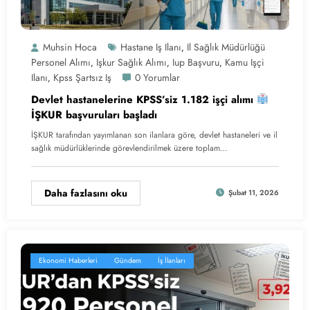
Muhsin Hoca
Hastane Iş Ilanı
Il Sağlık Müdürlüğü
,
Personel Alımı
Işkur Sağlık Alımı
Iup Başvuru
Kamu Işçi
,
,
,
Ilanı
Kpss Şartsız Iş
0 Yorumlar
,
Devlet hastanelerine KPSS’siz 1.182 işçi alımı
İŞKUR başvuruları başladı
İŞKUR tarafından yayımlanan son ilanlara göre, devlet hastaneleri ve il
sağlık müdürlüklerinde görevlendirilmek üzere toplam…
Daha fazlasını oku
Şubat 11, 2026
Ekonomi Haberleri
Gündem
İş İlanları