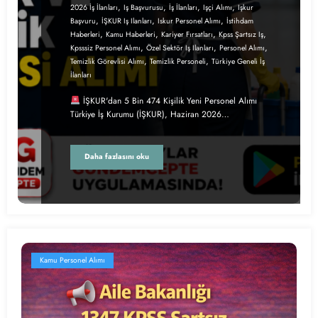
,
,
,
,
2026 İş İlanları
Iş Başvurusu
İş İlanları
Işçi Alımı
Işkur
,
,
,
Başvuru
İŞKUR Iş Ilanları
Iskur Personel Alımı
İstihdam
,
,
,
,
Haberleri
Kamu Haberleri
Kariyer Fırsatları
Kpss Şartsız Iş
,
,
,
Kpsssiz Personel Alımı
Özel Sektör Iş Ilanları
Personel Alımı
,
,
Temizlik Görevlisi Alımı
Temizlik Personeli
Türkiye Geneli İş
İlanları
İŞKUR'dan 5 Bin 474 Kişilik Yeni Personel Alımı
Türkiye İş Kurumu (İŞKUR), Haziran 2026…
Daha fazlasını oku
Kamu Personel Alımı