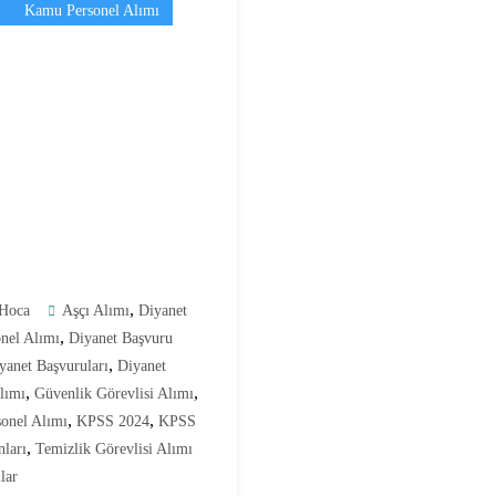
Kamu Personel Alımı
,
Hoca
Aşçı Alımı
Diyanet
,
nel Alımı
Diyanet Başvuru
,
yanet Başvuruları
Diyanet
,
,
lımı
Güvenlik Görevlisi Alımı
,
,
onel Alımı
KPSS 2024
KPSS
,
ları
Temizlik Görevlisi Alımı
lar