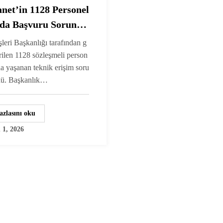
anet’in 1128 Personel
da Başvuru Sorunu
ü: KPSS Taban
şleri Başkanlığı tarafından g
rı Açıklandı
irilen 1128 sözleşmeli person
da yaşanan teknik erişim soru
dü. Başkanlık…
azlasını oku
 1, 2026