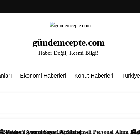
gündemcepte.com
Haber Değil, Resmi Bilgi!
nları
Ekonomi Haberleri
Konut Haberleri
Türkiye
Sayısı Açıklandı
larına 100 Sözleşmeli Personel Alımı Başlıyor! Başvuru Şa
📰 KPSS’den 50 ve Ü