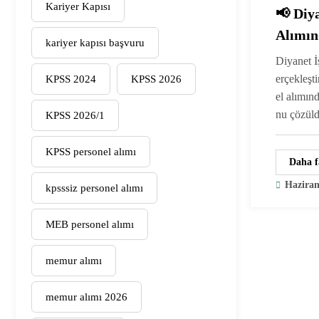
Kariyer Kapısı
📢 Diy
Alımın
kariyer kapısı başvuru
Çözüld
Diyanet İ
Puanla
erçekleşt
KPSS 2024
KPSS 2026
el alımın
nu çözül
KPSS 2026/1
KPSS personel alımı
Daha f
Haziran
kpsssiz personel alımı
MEB personel alımı
memur alımı
memur alımı 2026