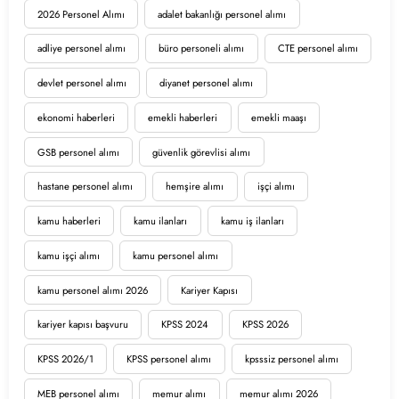
2026 Personel Alımı
adalet bakanlığı personel alımı
adliye personel alımı
büro personeli alımı
CTE personel alımı
devlet personel alımı
diyanet personel alımı
ekonomi haberleri
emekli haberleri
emekli maaşı
GSB personel alımı
güvenlik görevlisi alımı
hastane personel alımı
hemşire alımı
işçi alımı
kamu haberleri
kamu ilanları
kamu iş ilanları
kamu işçi alımı
kamu personel alımı
kamu personel alımı 2026
Kariyer Kapısı
kariyer kapısı başvuru
KPSS 2024
KPSS 2026
KPSS 2026/1
KPSS personel alımı
kpsssiz personel alımı
MEB personel alımı
memur alımı
memur alımı 2026