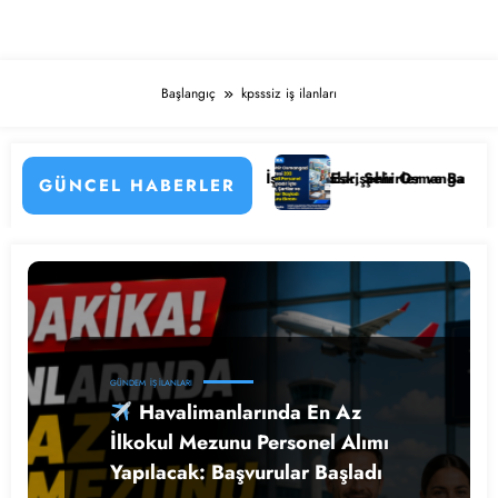
Başlangıç
kpsssiz iş ilanları
arı
 Personel Alımı Başladı! İşte Kadrolar, Şehirler ve Başvuru Detayları
Eskişehir Osmangazi Üniversitesi 20
GÜNCEL HABERLER
GÜNDEM
İŞ İLANLARI
Havalimanlarında En Az
İlkokul Mezunu Personel Alımı
Yapılacak: Başvurular Başladı