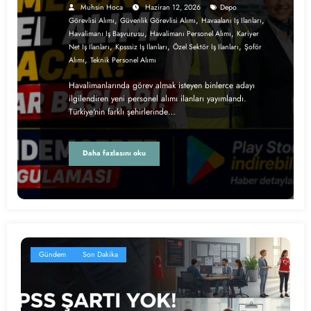
Muhsin Hoca
Haziran 12, 2026
Depo
,
,
,
Görevlisi Alımı
Güvenlik Görevlisi Alımı
Havaalanı Iş Ilanları
,
,
Havalimanı Iş Başvurusu
Havalimanı Personel Alımı
Kariyer
,
,
,
Net Iş Ilanları
Kpsssiz Iş Ilanları
Özel Sektör Iş Ilanları
Şoför
,
Alımı
Teknik Personel Alımı
Havalimanlarında görev almak isteyen binlerce adayı
ilgilendiren yeni personel alımı ilanları yayımlandı.
Türkiye'nin farklı şehirlerinde…
Daha fazlasını oku
Gündem
Son Dakika