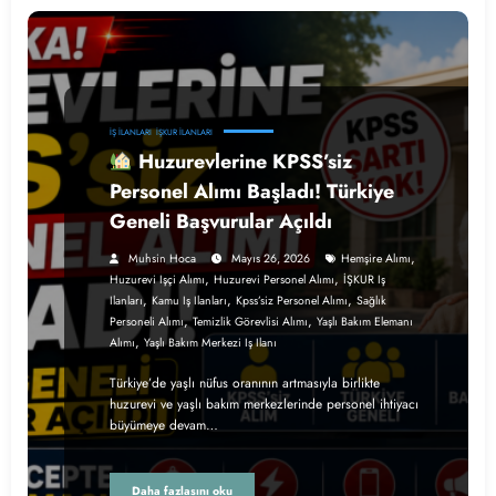
İŞ İLANLARI
İŞKUR İLANLARI
Huzurevlerine KPSS’siz
Personel Alımı Başladı! Türkiye
Geneli Başvurular Açıldı
,
Muhsin Hoca
Mayıs 26, 2026
Hemşire Alımı
,
,
Huzurevi Işçi Alımı
Huzurevi Personel Alımı
İŞKUR Iş
,
,
,
Ilanları
Kamu Iş Ilanları
Kpss’siz Personel Alımı
Sağlık
,
,
Personeli Alımı
Temizlik Görevlisi Alımı
Yaşlı Bakım Elemanı
,
Alımı
Yaşlı Bakım Merkezi Iş Ilanı
Türkiye’de yaşlı nüfus oranının artmasıyla birlikte
huzurevi ve yaşlı bakım merkezlerinde personel ihtiyacı
büyümeye devam…
Daha fazlasını oku