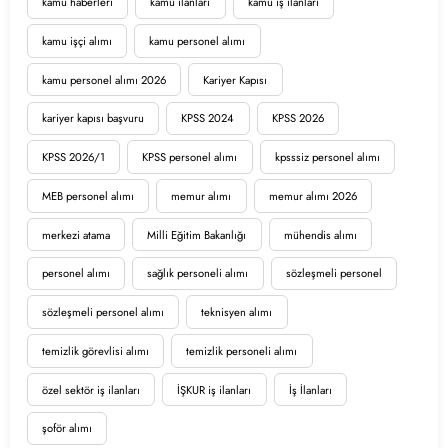
kamu haberleri
kamu ilanları
kamu iş ilanları
kamu işçi alımı
kamu personel alımı
kamu personel alımı 2026
Kariyer Kapısı
kariyer kapısı başvuru
KPSS 2024
KPSS 2026
KPSS 2026/1
KPSS personel alımı
kpsssiz personel alımı
MEB personel alımı
memur alımı
memur alımı 2026
merkezi atama
Milli Eğitim Bakanlığı
mühendis alımı
personel alımı
sağlık personeli alımı
sözleşmeli personel
sözleşmeli personel alımı
teknisyen alımı
temizlik görevlisi alımı
temizlik personeli alımı
özel sektör iş ilanları
İŞKUR iş ilanları
İş İlanları
şoför alımı