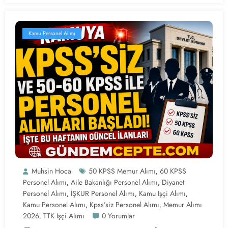
Kamu Personel Alımı
Muhsin Hoca
50 KPSS Memur Alımı
60 KPSS
,
Personel Alımı
Aile Bakanlığı Personel Alımı
Diyanet
,
,
Personel Alımı
İŞKUR Personel Alımı
Kamu Işçi Alımı
,
,
,
Kamu Personel Alımı
Kpss’siz Personel Alımı
Memur Alımı
,
,
2026
TTK Işçi Alımı
0 Yorumlar
,