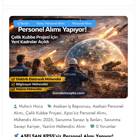
İş İlanları
Kamu Personel Alımı
Personel Alımı
Muhsin Hoca
Aselsan Iş Başvurusu
Aselsan Personel
,
Alımı
Çelik Kubbe Projesi
Kpss’siz Personel Alımı
,
,
,
Mühendis Alımı 2026
Savunma Sanayi Iş Ilanları
Savunma
,
,
Sanayi Kariyer
Yazılım Mühendisi Alımı
0 Yorumlar
,
ASELSAN KPSS’siz Personel Alımı Yapıyor!