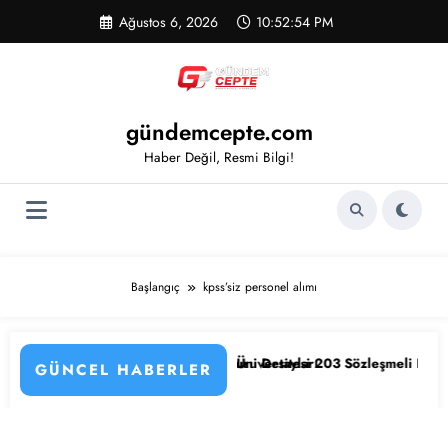
İçeriğe
Ağustos 6, 2026
10:52:55 PM
atla
gündemcepte.com
Haber Değil, Resmi Bilgi!
Başlangıç
kpss’siz personel alımı
ve Başvuru Detayları
ngazi Üniversitesi 203 Sözleşmeli Personel Alımı Başladı! İşte Kadrola
KPSS’li ve KPSS’
GÜNCEL HABERLER