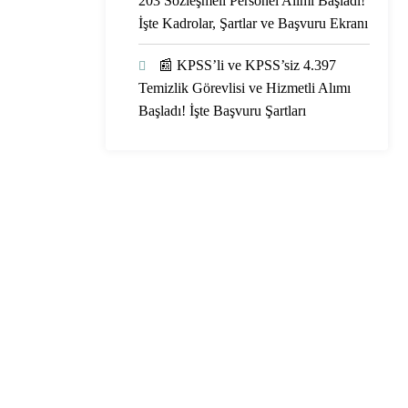
203 Sözleşmeli Personel Alımı Başladı!
İşte Kadrolar, Şartlar ve Başvuru Ekranı
📰 KPSS’li ve KPSS’siz 4.397
Temizlik Görevlisi ve Hizmetli Alımı
Başladı! İşte Başvuru Şartları