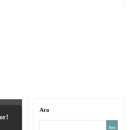
Ara
or!
Ara