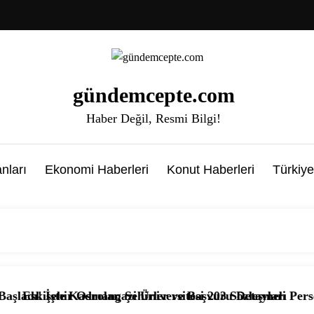
gündemcepte.com
Haber Değil, Resmi Bilgi!
nları
Ekonomi Haberleri
Konut Haberleri
Türkiye
lar, Şehirler ve Başvuru Detayları
angazi Üniversitesi 203 Sözleşmeli Personel Alımı Başladı
📰 KPSS’li ve KP