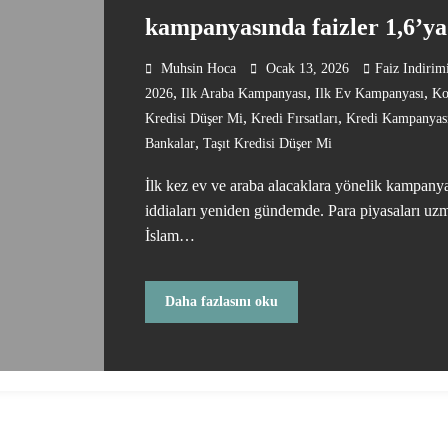
kampanyasında faizler 1,6’ya
düşebilir
Muhsin Hoca
Ocak 13, 2026
Faiz Indirim
,
,
,
2026
Ilk Araba Kampanyası
Ilk Ev Kampanyası
Ko
,
,
Kredisi Düşer Mi
Kredi Fırsatları
Kredi Kampanyas
,
Bankalar
Taşıt Kredisi Düşer Mi
İlk kez ev ve araba alacaklara yönelik kampany
iddiaları yeniden gündemde. Para piyasaları uz
İslam…
Daha fazlasını oku