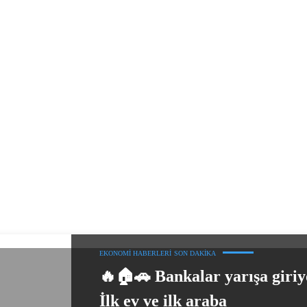
EKONOMI HABERLERI
SON DAKIKA
🔥🏠🚗 Bankalar yarışa giriy
İlk ev ve ilk araba