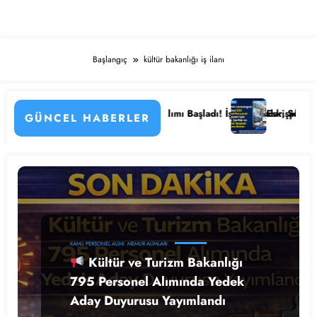
Başlangıç
kültür bakanlığı iş ilanı
emenin Detayları
amu Hastanesi Personel Alımı Başladı! İşte Kadrolar, Şehirler ve Başv
Eskişehir Osmangazi Ü
GÜNCEL HABERLER
KAMU PERSONEL ALIMI
MEMUR ALIMLARI
Kültür ve Turizm Bakanlığı
795 Personel Alımında Yedek
Aday Duyurusu Yayımlandı