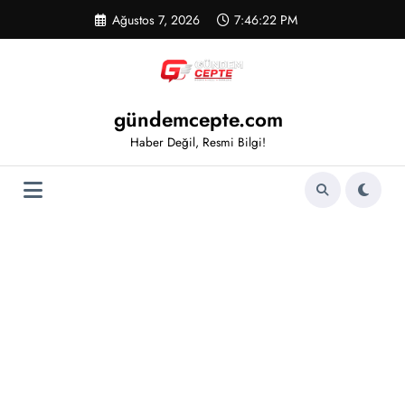
İçeriğe
Ağustos 7, 2026
7:46:23 PM
atla
gündemcepte.com
Haber Değil, Resmi Bilgi!