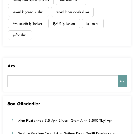
sözleşmeli personel alımı
teknisyen alımı
temizlik görevlisi alımı
temizlik personeli alımı
özel sektör iş ilanları
İŞKUR iş ilanları
İş İlanları
şoför alımı
Ara
Ara
Son Gönderiler
Altın Fiyatlarında 5,5 Ayın Zirvesi! Gram Altın 6.500 TL’yi Aştı
Şehit ve Gazilere Yeni Haklar Getiren Kanun Teklifi Komisyondan