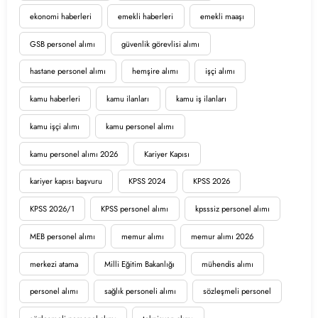
ekonomi haberleri
emekli haberleri
emekli maaşı
GSB personel alımı
güvenlik görevlisi alımı
hastane personel alımı
hemşire alımı
işçi alımı
kamu haberleri
kamu ilanları
kamu iş ilanları
kamu işçi alımı
kamu personel alımı
kamu personel alımı 2026
Kariyer Kapısı
kariyer kapısı başvuru
KPSS 2024
KPSS 2026
KPSS 2026/1
KPSS personel alımı
kpsssiz personel alımı
MEB personel alımı
memur alımı
memur alımı 2026
merkezi atama
Milli Eğitim Bakanlığı
mühendis alımı
personel alımı
sağlık personeli alımı
sözleşmeli personel