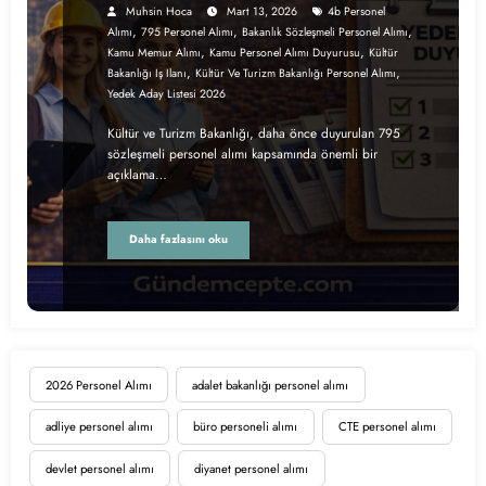
Muhsin Hoca
Mart 13, 2026
4b Personel
,
,
,
Alımı
795 Personel Alımı
Bakanlık Sözleşmeli Personel Alımı
,
,
Kamu Memur Alımı
Kamu Personel Alımı Duyurusu
Kültür
,
,
Bakanlığı Iş Ilanı
Kültür Ve Turizm Bakanlığı Personel Alımı
Yedek Aday Listesi 2026
Kültür ve Turizm Bakanlığı, daha önce duyurulan 795
sözleşmeli personel alımı kapsamında önemli bir
açıklama…
Daha fazlasını oku
2026 Personel Alımı
adalet bakanlığı personel alımı
adliye personel alımı
büro personeli alımı
CTE personel alımı
devlet personel alımı
diyanet personel alımı