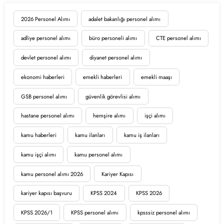
2026 Personel Alımı
adalet bakanlığı personel alımı
adliye personel alımı
büro personeli alımı
CTE personel alımı
devlet personel alımı
diyanet personel alımı
ekonomi haberleri
emekli haberleri
emekli maaşı
GSB personel alımı
güvenlik görevlisi alımı
hastane personel alımı
hemşire alımı
işçi alımı
kamu haberleri
kamu ilanları
kamu iş ilanları
kamu işçi alımı
kamu personel alımı
kamu personel alımı 2026
Kariyer Kapısı
kariyer kapısı başvuru
KPSS 2024
KPSS 2026
KPSS 2026/1
KPSS personel alımı
kpsssiz personel alımı