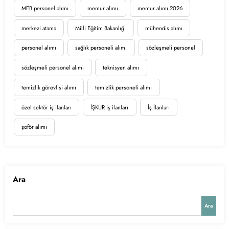
MEB personel alımı
memur alımı
memur alımı 2026
merkezi atama
Milli Eğitim Bakanlığı
mühendis alımı
personel alımı
sağlık personeli alımı
sözleşmeli personel
sözleşmeli personel alımı
teknisyen alımı
temizlik görevlisi alımı
temizlik personeli alımı
özel sektör iş ilanları
İŞKUR iş ilanları
İş İlanları
şoför alımı
Ara
Ara