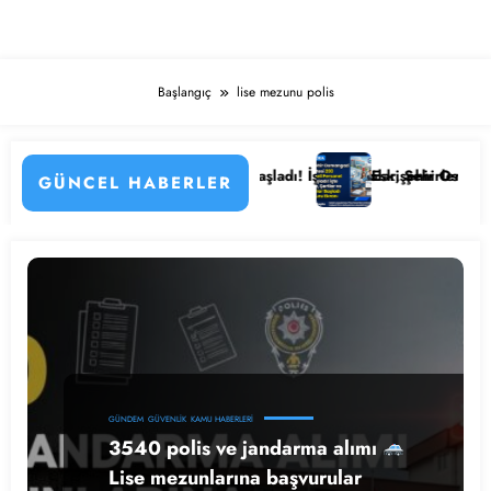
Başlangıç
lise mezunu polis
 Detayları
tanesi Personel Alımı Başladı! İşte Kadrolar, Şehirler ve Başvuru Det
Eskişehir Osmangazi Üniversi
GÜNCEL HABERLER
GÜNDEM
GÜVENLIK
KAMU HABERLERI
3540 polis ve jandarma alımı
Lise mezunlarına başvurular