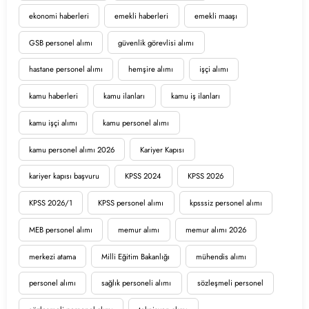
ekonomi haberleri
emekli haberleri
emekli maaşı
GSB personel alımı
güvenlik görevlisi alımı
hastane personel alımı
hemşire alımı
işçi alımı
kamu haberleri
kamu ilanları
kamu iş ilanları
kamu işçi alımı
kamu personel alımı
kamu personel alımı 2026
Kariyer Kapısı
kariyer kapısı başvuru
KPSS 2024
KPSS 2026
KPSS 2026/1
KPSS personel alımı
kpsssiz personel alımı
MEB personel alımı
memur alımı
memur alımı 2026
merkezi atama
Milli Eğitim Bakanlığı
mühendis alımı
personel alımı
sağlık personeli alımı
sözleşmeli personel