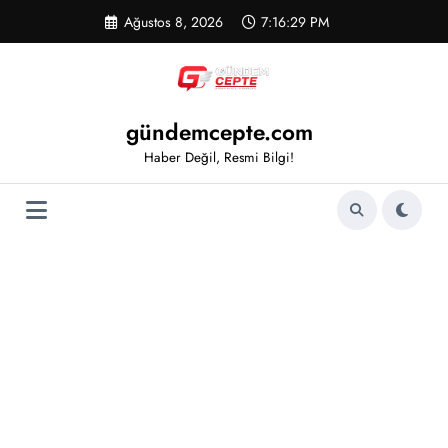
İçeriğe
Ağustos 8, 2026
7:16:29 PM
atla
gündemcepte.com
Haber Değil, Resmi Bilgi!