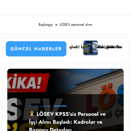
Başlangıç
LÖSEV personel alımı
nin Detayları
 Hastanesi Personel Alımı Başladı! İşte Kadrolar, Şehirler ve Başvuru 
Eskişehir Osmangazi Ünive
GÜNCEL HABERLER
GÜNDEM
İŞ İLANLARI
LÖSEV KPSS’siz Personel ve
İşçi Alımı Başladı: Kadrolar ve
Başvuru Detayları