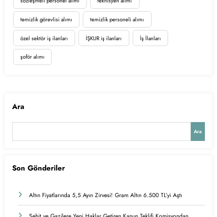
sözleşmeli personel alımı
teknisyen alımı
temizlik görevlisi alımı
temizlik personeli alımı
özel sektör iş ilanları
İŞKUR iş ilanları
İş İlanları
şoför alımı
Ara
Ara
Son Gönderiler
Altın Fiyatlarında 5,5 Ayın Zirvesi! Gram Altın 6.500 TL’yi Aştı
Şehit ve Gazilere Yeni Haklar Getiren Kanun Teklifi Komisyondan