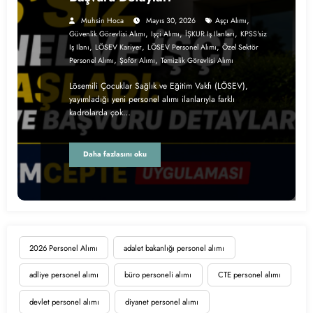
,
Muhsin Hoca
Mayıs 30, 2026
Aşçı Alımı
,
,
,
Güvenlik Görevlisi Alımı
Işçi Alımı
İŞKUR Iş Ilanları
KPSS'siz
,
,
,
Iş Ilanı
LÖSEV Kariyer
LÖSEV Personel Alımı
Özel Sektör
,
,
Personel Alımı
Şoför Alımı
Temizlik Görevlisi Alımı
Lösemili Çocuklar Sağlık ve Eğitim Vakfı (LÖSEV),
yayımladığı yeni personel alımı ilanlarıyla farklı
kadrolarda çok…
Daha fazlasını oku
2026 Personel Alımı
adalet bakanlığı personel alımı
adliye personel alımı
büro personeli alımı
CTE personel alımı
devlet personel alımı
diyanet personel alımı