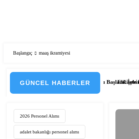
Başlangıç
maaş ikramiyesi
e Düzenlemenin Detayları
Hastanesi Personel Alımı Başladı! İşte Kadrolar, Şehirle
Eskişehir Osmangazi Ünive
GÜNCEL HABERLER
2026 Personel Alımı
adalet bakanlığı personel alımı