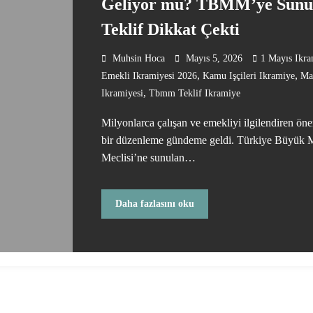
Geliyor mu? TBMM’ye Sunu
Teklif Dikkat Çekti
Muhsin Hoca
Mayıs 5, 2026
1 Mayıs Ikra
,
,
Emekli Ikramiyesi 2026
Kamu Işçileri Ikramiye
Ma
,
Ikramiyesi
Tbmm Teklif Ikramiye
Milyonlarca çalışan ve emekliyi ilgilendiren ön
bir düzenleme gündeme geldi. Türkiye Büyük M
Meclisi’ne sunulan…
Daha fazlasını oku