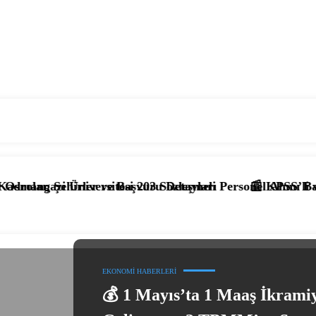
r ve Başvuru Detayları
rsitesi 203 Sözleşmeli Personel Alımı Başladı! İşte Kadro
📰 KPSS’li ve KPSS’siz 4.397
EKONOMI HABERLERI
💰 1 Mayıs’ta 1 Maaş İkrami