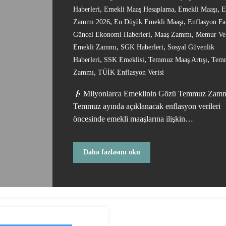
,
,
,
Haberleri
Emekli Maaş Hesaplama
Emekli Maaşı
E
,
,
Zammı 2026
En Düşük Emekli Maaşı
Enflasyon Fa
,
,
Güncel Ekonomi Haberleri
Maaş Zammı
Memur Ve
,
,
Emekli Zammı
SGK Haberleri
Sosyal Güvenlik
,
,
,
Haberleri
SSK Emeklisi
Temmuz Maaş Artışı
Tem
,
Zammı
TÜİK Enflasyon Verisi
👴 Milyonlarca Emeklinin Gözü Temmuz Zam
Temmuz ayında açıklanacak enflasyon verileri
öncesinde emekli maaşlarına ilişkin…
Daha fazlasını oku