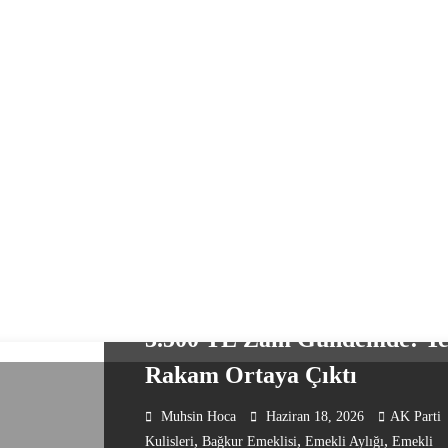
EKONOMI HABERLERI
EMEKLI HABERLERI
GÜNDEM
💰 En Düşük Emekli Maaşına
3.500 TL Zam Gündemde: Ye
Rakam Ortaya Çıktı
Muhsin Hoca
Haziran 18, 2026
AK Parti
,
,
,
Kulisleri
Bağkur Emeklisi
Emekli Aylığı
Emekli