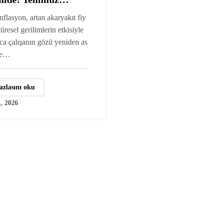
osu Netleşiyor
flasyon, artan akaryakıt fiy
küresel gerilimlerin etkisiyle
ca çalışanın gözü yeniden as
ete…
azlasını oku
, 2026