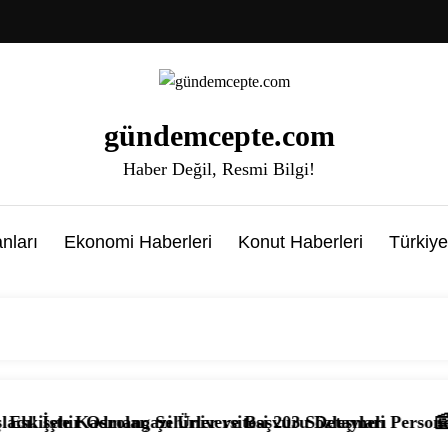
gündemcepte.com
Haber Değil, Resmi Bilgi!
nları
Ekonomi Haberleri
Konut Haberleri
Türkiye
r, Şehirler ve Başvuru Detayları
gazi Üniversitesi 203 Sözleşmeli Personel Alımı Başladı! 
📰 KPSS’li ve KPSS’