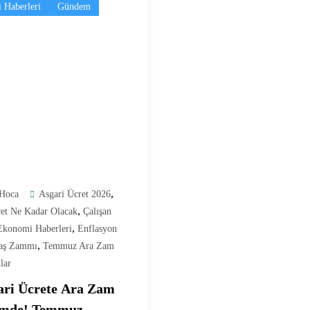
 Haberleri
Gündem
,
Hoca
Asgari Ücret 2026
,
ret Ne Kadar Olacak
Çalışan
,
Ekonomi Haberleri
Enflasyon
,
aş Zammı
Temmuz Ara Zam
lar
ari Ücrete Ara Zam
mde! Temmuz