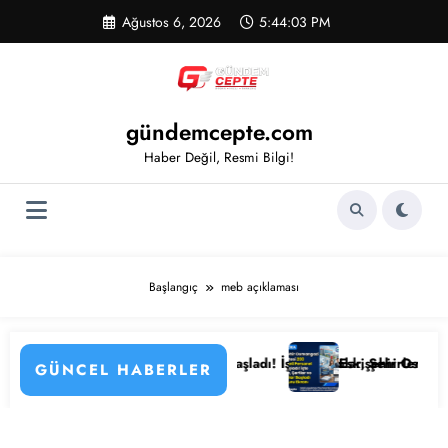
İçeriğe
Ağustos 6, 2026
5:44:03 PM
atla
gündemcepte.com
Haber Değil, Resmi Bilgi!
Başlangıç
meb açıklaması
in Detayları
Hastanesi Personel Alımı Başladı! İşte Kadrolar, Şehirler ve Başvuru D
Eskişehir Osmangazi Üniver
GÜNCEL HABERLER