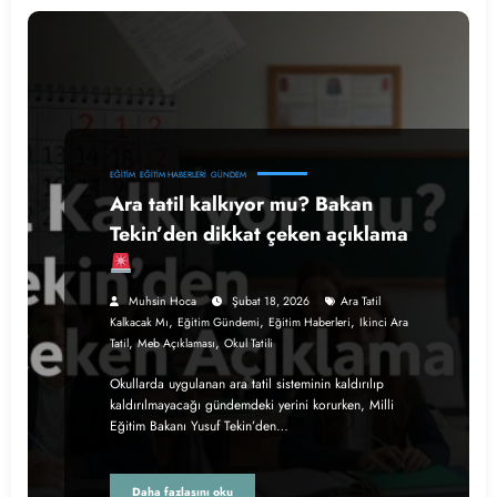
EĞITIM
EĞITIM HABERLERI
GÜNDEM
Ara tatil kalkıyor mu? Bakan
Tekin’den dikkat çeken açıklama
Muhsin Hoca
Şubat 18, 2026
Ara Tatil
,
,
,
Kalkacak Mı
Eğitim Gündemi
Eğitim Haberleri
Ikinci Ara
,
,
Tatil
Meb Açıklaması
Okul Tatili
Okullarda uygulanan ara tatil sisteminin kaldırılıp
kaldırılmayacağı gündemdeki yerini korurken, Milli
Eğitim Bakanı Yusuf Tekin’den…
Daha fazlasını oku