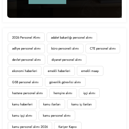
2026 Personel Alımı
adalet bakanlığı personel alımı
adliye personel alımı
büro personeli alımı
CTE personel alımı
devlet personel alımı
diyanet personel alımı
ekonomi haberleri
emekli haberleri
emekli maaşı
GSB personel alımı
güvenlik görevlisi alımı
hastane personel alımı
hemşire alımı
işçi alımı
kamu haberleri
kamu ilanları
kamu iş ilanları
kamu işçi alımı
kamu personel alımı
kamu personel alımı 2026
Kariyer Kapısı