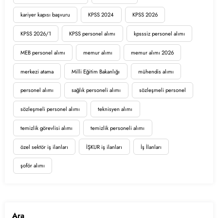
kariyer kapısı başvuru
KPSS 2024
KPSS 2026
KPSS 2026/1
KPSS personel alımı
kpsssiz personel alımı
MEB personel alımı
memur alımı
memur alımı 2026
merkezi atama
Milli Eğitim Bakanlığı
mühendis alımı
personel alımı
sağlık personeli alımı
sözleşmeli personel
sözleşmeli personel alımı
teknisyen alımı
temizlik görevlisi alımı
temizlik personeli alımı
özel sektör iş ilanları
İŞKUR iş ilanları
İş İlanları
şoför alımı
Ara