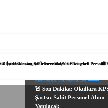
 Şehirler ve Başvuru Detayları
zi Üniversitesi 203 Sözleşmeli Personel Alımı Başladı! İş
📰 KPSS’li ve KPSS’si
EĞITIM HABERLERI
KAMU PERSONEL ALIMI
🚨 Son Dakika: Okullara KP
Şartsız Sabit Personel Alımı
Yapılacak