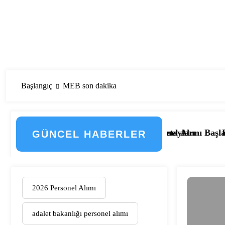
Başlangıç
MEB son dakika
çti! İşte Düzenlemenin Detayları
33 Kamu Hastanesi Personel Alımı Başladı! İşte Kadrolar,
Eskişehir Osmanga
GÜNCEL HABERLER
2026 Personel Alımı
adalet bakanlığı personel alımı