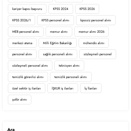
kariyer kapısı başvuru
KPSS 2024
KPSS 2026
KPSS 2026/1
KPSS personel alımı
kpsssiz personel alımı
MEB personel alımı
memur alımı
memur alımı 2026
merkezi atama
Milli Eğitim Bakanlığı
mühendis alımı
personel alımı
sağlık personeli alımı
sözleşmeli personel
sözleşmeli personel alımı
teknisyen alımı
temizlik görevlisi alımı
temizlik personeli alımı
özel sektör iş ilanları
İŞKUR iş ilanları
İş İlanları
şoför alımı
Ara