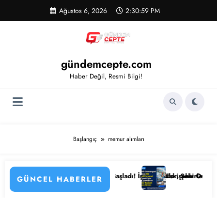
İçeriğe
Ağustos 6, 2026
2:30:59 PM
atla
gündemcepte.com
Haber Değil, Resmi Bilgi!
Başlangıç
memur alımları
enin Detayları
u Hastanesi Personel Alımı Başladı! İşte Kadrolar, Şehirler ve Başvuru
Eskişehir Osmangazi Üniv
GÜNCEL HABERLER