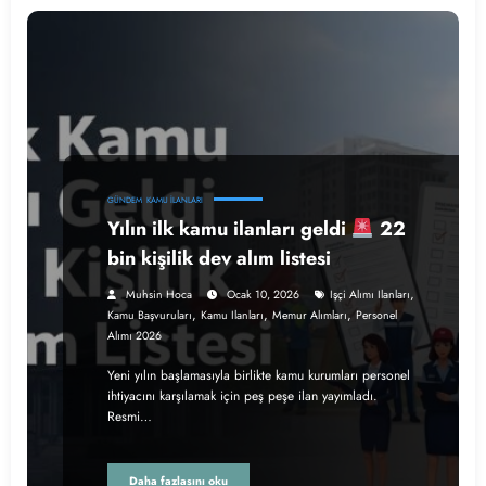
GÜNDEM
KAMU İLANLARI
Yılın ilk kamu ilanları geldi
22
bin kişilik dev alım listesi
,
Muhsin Hoca
Ocak 10, 2026
Işçi Alımı Ilanları
,
,
,
Kamu Başvuruları
Kamu Ilanları
Memur Alımları
Personel
Alımı 2026
Yeni yılın başlamasıyla birlikte kamu kurumları personel
ihtiyacını karşılamak için peş peşe ilan yayımladı.
Resmi…
Daha fazlasını oku