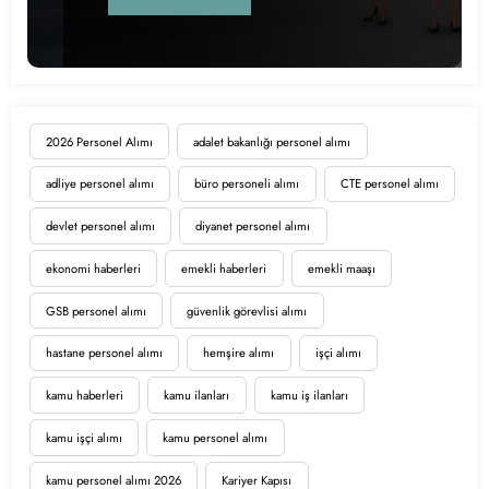
2026 Personel Alımı
adalet bakanlığı personel alımı
adliye personel alımı
büro personeli alımı
CTE personel alımı
devlet personel alımı
diyanet personel alımı
ekonomi haberleri
emekli haberleri
emekli maaşı
GSB personel alımı
güvenlik görevlisi alımı
hastane personel alımı
hemşire alımı
işçi alımı
kamu haberleri
kamu ilanları
kamu iş ilanları
kamu işçi alımı
kamu personel alımı
kamu personel alımı 2026
Kariyer Kapısı