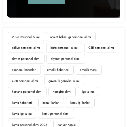
2026 Personel Alımı
adalet bakanlığı personel alımı
adliye personel alımı
büro personeli alımı
CTE personel alımı
devlet personel alımı
diyanet personel alımı
ekonomi haberleri
emekli haberleri
emekli maaşı
GSB personel alımı
güvenlik görevlisi alımı
hastane personel alımı
hemşire alımı
işçi alımı
kamu haberleri
kamu ilanları
kamu iş ilanları
kamu işçi alımı
kamu personel alımı
kamu personel alımı 2026
Kariyer Kapısı