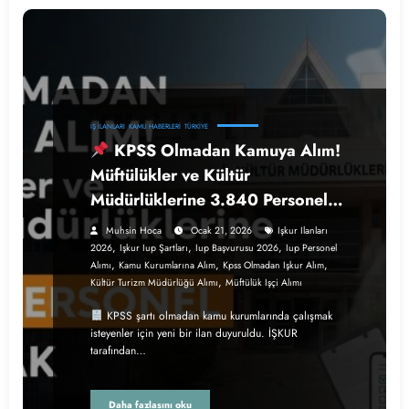
İŞ İLANLARI
KAMU HABERLERI
TÜRKIYE
KPSS Olmadan Kamuya Alım!
Müftülükler ve Kültür
Müdürlüklerine 3.840 Personel
Alınacak
Muhsin Hoca
Ocak 21, 2026
Işkur Ilanları
,
,
,
2026
Işkur Iup Şartları
Iup Başvurusu 2026
Iup Personel
,
,
,
Alımı
Kamu Kurumlarına Alım
Kpss Olmadan Işkur Alım
,
Kültür Turizm Müdürlüğü Alımı
Müftülük Işçi Alımı
KPSS şartı olmadan kamu kurumlarında çalışmak
isteyenler için yeni bir ilan duyuruldu. İŞKUR
tarafından…
Daha fazlasını oku