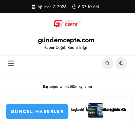
İçeriğe
Ağustos 7, 2026
6:37:10 AM
atla
gündemcepte.com
Haber Değil, Resmi Bilgi!
Başlangıç
müftülük işçi alımı
in Detayları
Hastanesi Personel Alımı Başladı! İşte Kadrolar, Şehirler ve Başvuru D
Eskişehir Osmangazi Ünive
GÜNCEL HABERLER