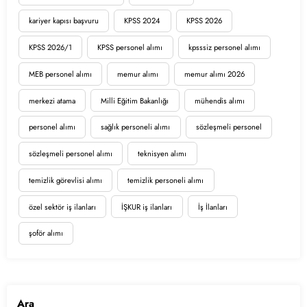
kariyer kapısı başvuru
KPSS 2024
KPSS 2026
KPSS 2026/1
KPSS personel alımı
kpsssiz personel alımı
MEB personel alımı
memur alımı
memur alımı 2026
merkezi atama
Milli Eğitim Bakanlığı
mühendis alımı
personel alımı
sağlık personeli alımı
sözleşmeli personel
sözleşmeli personel alımı
teknisyen alımı
temizlik görevlisi alımı
temizlik personeli alımı
özel sektör iş ilanları
İŞKUR iş ilanları
İş İlanları
şoför alımı
Ara