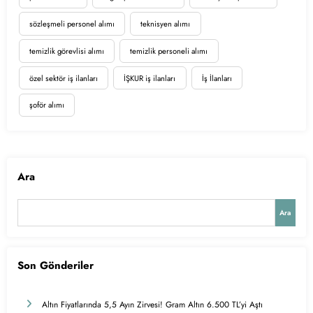
sözleşmeli personel alımı
teknisyen alımı
temizlik görevlisi alımı
temizlik personeli alımı
özel sektör iş ilanları
İŞKUR iş ilanları
İş İlanları
şoför alımı
Ara
Ara
Son Gönderiler
Altın Fiyatlarında 5,5 Ayın Zirvesi! Gram Altın 6.500 TL’yi Aştı