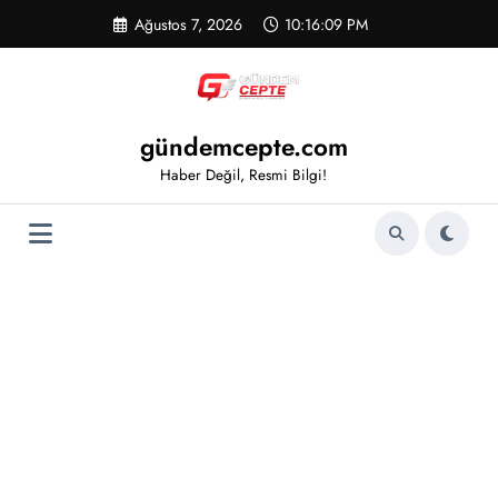
İçeriğe
Ağustos 7, 2026
10:16:10 PM
atla
gündemcepte.com
Haber Değil, Resmi Bilgi!