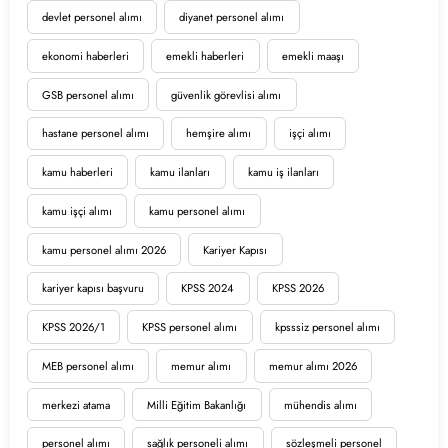
devlet personel alımı
diyanet personel alımı
ekonomi haberleri
emekli haberleri
emekli maaşı
GSB personel alımı
güvenlik görevlisi alımı
hastane personel alımı
hemşire alımı
işçi alımı
kamu haberleri
kamu ilanları
kamu iş ilanları
kamu işçi alımı
kamu personel alımı
kamu personel alımı 2026
Kariyer Kapısı
kariyer kapısı başvuru
KPSS 2024
KPSS 2026
KPSS 2026/1
KPSS personel alımı
kpsssiz personel alımı
MEB personel alımı
memur alımı
memur alımı 2026
merkezi atama
Milli Eğitim Bakanlığı
mühendis alımı
personel alımı
sağlık personeli alımı
sözleşmeli personel