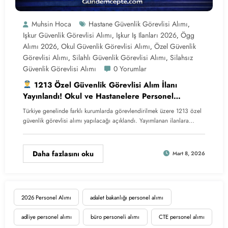
Muhsin Hoca
Hastane Güvenlik Görevlisi Alımı
,
Işkur Güvenlik Görevlisi Alımı
Işkur Iş Ilanları 2026
Ögg
,
,
Alımı 2026
Okul Güvenlik Görevlisi Alımı
Özel Güvenlik
,
,
Görevlisi Alımı
Silahlı Güvenlik Görevlisi Alımı
Silahsız
,
,
Güvenlik Görevlisi Alımı
0 Yorumlar
1213 Özel Güvenlik Görevlisi Alım İlanı
Yayınlandı! Okul ve Hastanelere Personel
Alınacak
Türkiye genelinde farklı kurumlarda görevlendirilmek üzere 1213 özel
güvenlik görevlisi alımı yapılacağı açıklandı. Yayımlanan ilanlara…
Daha fazlasını oku
Mart 8, 2026
2026 Personel Alımı
adalet bakanlığı personel alımı
adliye personel alımı
büro personeli alımı
CTE personel alımı