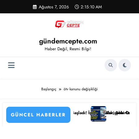
İçeriğe
Ağustos 7, 2026
2:15:10 AM
atla
gündemcepte.com
Haber Değil, Resmi Bilgi!
Başlangıç
ötv kanunu değişikliği
n Detayları
astanesi Personel Alımı Başladı! İşte Kadrolar, Şehirler ve Başvuru De
Eskişehir Osmangazi Ünivers
GÜNCEL HABERLER