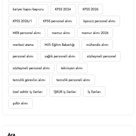
kariyer kapısı başvuru
KPSS 2024
KPSS 2026
KPSS 2026/1
KPSS personel alımı
kpsssiz personel alımı
MEB personel alımı
memur alımı
memur alımı 2026
merkezi atama
Milli Eğitim Bakanlığı
mühendis alımı
personel alımı
sağlık personeli alımı
sözleşmeli personel
sözleşmeli personel alımı
teknisyen alımı
temizlik görevlisi alımı
temizlik personeli alımı
özel sektör iş ilanları
İŞKUR iş ilanları
İş İlanları
şoför alımı
Ara