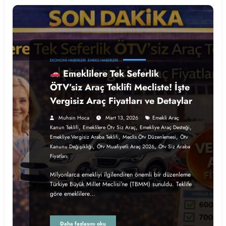
EKONOMI HABERLERI
EMEKLI HABERLERI
Emeklilere Tek Seferlik
ÖTV’siz Araç Teklifi Mecliste! İşte
Vergisiz Araç Fiyatları ve Detaylar
Muhsin Hoca
Mart 13, 2026
Emekli Araç
,
,
,
Kanun Teklifi
Emeklilere Ötv Siz Araç
Emekliye Araç Desteği
,
,
Emekliye Vergisiz Araba Teklifi
Meclis Ötv Düzenlemesi
Ötv
,
,
Kanunu Değişikliği
Ötv Muafiyetli Araç 2026
Ötv Siz Araba
Fiyatları
Milyonlarca emekliyi ilgilendiren önemli bir düzenleme
Türkiye Büyük Millet Meclisi’ne (TBMM) sunuldu. Teklife
göre emeklilere…
Daha fazlasını oku