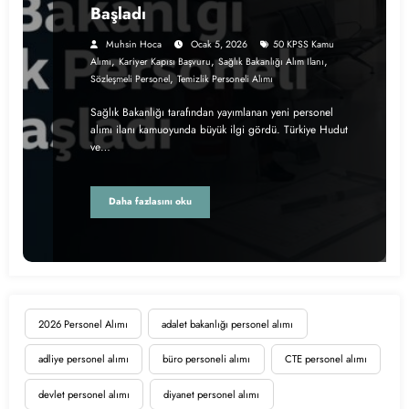
Başladı
Muhsin Hoca
Ocak 5, 2026
50 KPSS Kamu
,
,
,
Alımı
Kariyer Kapısı Başvuru
Sağlık Bakanlığı Alım Ilanı
,
Sözleşmeli Personel
Temizlik Personeli Alımı
Sağlık Bakanlığı tarafından yayımlanan yeni personel
alımı ilanı kamuoyunda büyük ilgi gördü. Türkiye Hudut
ve…
Daha fazlasını oku
2026 Personel Alımı
adalet bakanlığı personel alımı
adliye personel alımı
büro personeli alımı
CTE personel alımı
devlet personel alımı
diyanet personel alımı