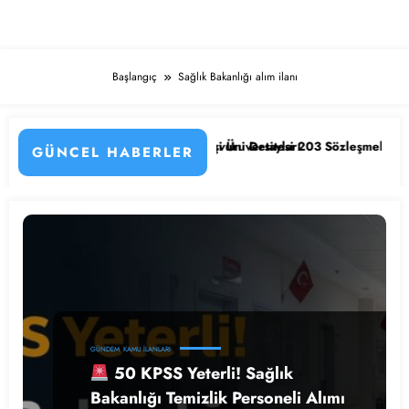
Başlangıç
Sağlık Bakanlığı alım ilanı
şte Kadrolar, Şehirler ve Başvuru Detayları
Eskişehir Osmangazi Üniversitesi 203 Sözleşmeli Personel Alım
GÜNCEL HABERLER
GÜNDEM
KAMU İLANLARI
50 KPSS Yeterli! Sağlık
Bakanlığı Temizlik Personeli Alımı