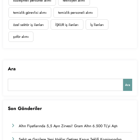
sözleşmeli personel alımı
teknisyen alımı
temizlik görevlisi alımı
temizlik personeli alımı
özel sektör iş ilanları
İŞKUR iş ilanları
İş İlanları
şoför alımı
Ara
Ara
Son Gönderiler
Altın Fiyatlarında 5,5 Ayın Zirvesi! Gram Altın 6.500 TL’yi Aştı
Şehit ve Gazilere Yeni Haklar Getiren Kanun Teklifi Komisyondan