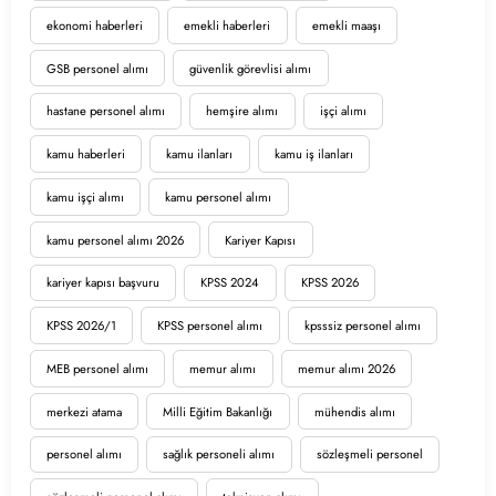
ekonomi haberleri
emekli haberleri
emekli maaşı
GSB personel alımı
güvenlik görevlisi alımı
hastane personel alımı
hemşire alımı
işçi alımı
kamu haberleri
kamu ilanları
kamu iş ilanları
kamu işçi alımı
kamu personel alımı
kamu personel alımı 2026
Kariyer Kapısı
kariyer kapısı başvuru
KPSS 2024
KPSS 2026
KPSS 2026/1
KPSS personel alımı
kpsssiz personel alımı
MEB personel alımı
memur alımı
memur alımı 2026
merkezi atama
Milli Eğitim Bakanlığı
mühendis alımı
personel alımı
sağlık personeli alımı
sözleşmeli personel