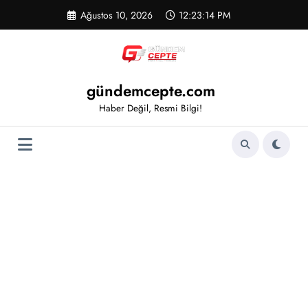
İçeriğe
Ağustos 10, 2026
12:23:14 PM
atla
gündemcepte.com
Haber Değil, Resmi Bilgi!