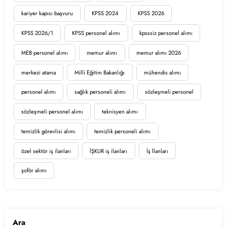
kariyer kapısı başvuru
KPSS 2024
KPSS 2026
KPSS 2026/1
KPSS personel alımı
kpsssiz personel alımı
MEB personel alımı
memur alımı
memur alımı 2026
merkezi atama
Milli Eğitim Bakanlığı
mühendis alımı
personel alımı
sağlık personeli alımı
sözleşmeli personel
sözleşmeli personel alımı
teknisyen alımı
temizlik görevlisi alımı
temizlik personeli alımı
özel sektör iş ilanları
İŞKUR iş ilanları
İş İlanları
şoför alımı
Ara