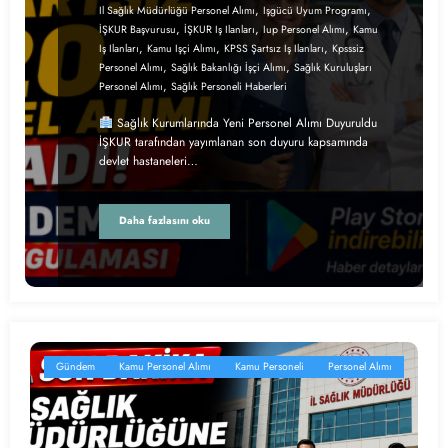
,
,
Il Sağlık Müdürlüğü Personel Alımı
Işgücü Uyum Programı
,
,
,
İŞKUR Başvurusu
İŞKUR Iş Ilanları
Iup Personel Alımı
Kamu
,
,
,
Iş Ilanları
Kamu Işçi Alımı
KPSS Şartsız Iş Ilanları
Kpsssiz
,
,
Personel Alımı
Sağlık Bakanlığı İşçi Alımı
Sağlık Kuruluşları
,
Personel Alımı
Sağlık Personeli Haberleri
Sağlık Kurumlarında Yeni Personel Alımı Duyuruldu
İŞKUR tarafından yayımlanan son duyuru kapsamında
devlet hastaneleri…
Daha fazlasını oku
Gündem
Kamu Personel Alımı
Kamu Personeli
Personel Alımı