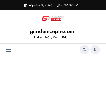
İçeriğe
Ağustos 8, 2026
6:39:40 PM
atla
gündemcepte.com
Haber Değil, Resmi Bilgi!