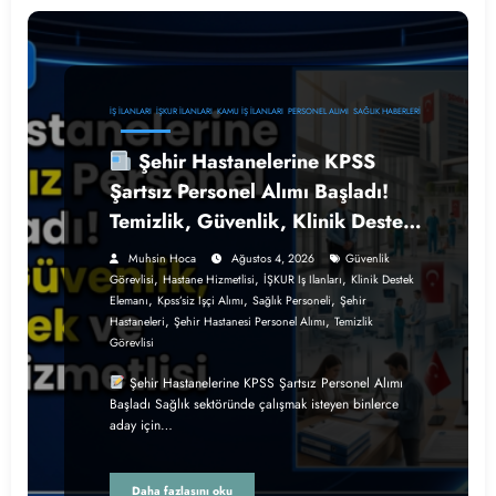
İŞ İLANLARI
İŞKUR İLANLARI
KAMU İŞ İLANLARI
PERSONEL ALIMI
SAĞLIK HABERLERI
Şehir Hastanelerine KPSS
Şartsız Personel Alımı Başladı!
Temizlik, Güvenlik, Klinik Destek
ve Hastane Hizmetlisi Alınacak
Muhsin Hoca
Ağustos 4, 2026
Güvenlik
,
,
,
Görevlisi
Hastane Hizmetlisi
İŞKUR Iş Ilanları
Klinik Destek
,
,
,
Elemanı
Kpss’siz Işçi Alımı
Sağlık Personeli
Şehir
,
,
Hastaneleri
Şehir Hastanesi Personel Alımı
Temizlik
Görevlisi
Şehir Hastanelerine KPSS Şartsız Personel Alımı
Başladı Sağlık sektöründe çalışmak isteyen binlerce
aday için…
Daha fazlasını oku