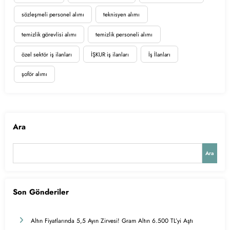
sözleşmeli personel alımı
teknisyen alımı
temizlik görevlisi alımı
temizlik personeli alımı
özel sektör iş ilanları
İŞKUR iş ilanları
İş İlanları
şoför alımı
Ara
Ara
Son Gönderiler
Altın Fiyatlarında 5,5 Ayın Zirvesi! Gram Altın 6.500 TL’yi Aştı