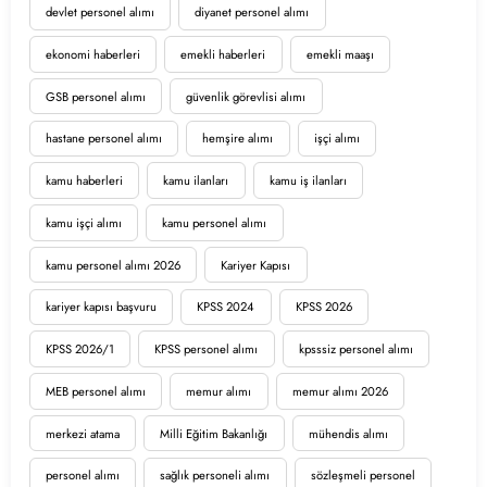
devlet personel alımı
diyanet personel alımı
ekonomi haberleri
emekli haberleri
emekli maaşı
GSB personel alımı
güvenlik görevlisi alımı
hastane personel alımı
hemşire alımı
işçi alımı
kamu haberleri
kamu ilanları
kamu iş ilanları
kamu işçi alımı
kamu personel alımı
kamu personel alımı 2026
Kariyer Kapısı
kariyer kapısı başvuru
KPSS 2024
KPSS 2026
KPSS 2026/1
KPSS personel alımı
kpsssiz personel alımı
MEB personel alımı
memur alımı
memur alımı 2026
merkezi atama
Milli Eğitim Bakanlığı
mühendis alımı
personel alımı
sağlık personeli alımı
sözleşmeli personel