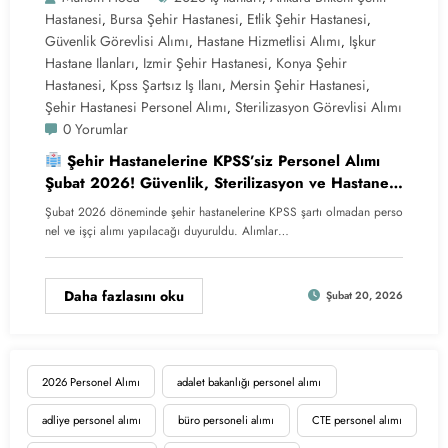
Hastanesi
Bursa Şehir Hastanesi
Etlik Şehir Hastanesi
,
,
,
Güvenlik Görevlisi Alımı
Hastane Hizmetlisi Alımı
Işkur
,
,
Hastane Ilanları
Izmir Şehir Hastanesi
Konya Şehir
,
,
Hastanesi
Kpss Şartsız Iş Ilanı
Mersin Şehir Hastanesi
,
,
,
Şehir Hastanesi Personel Alımı
Sterilizasyon Görevlisi Alımı
,
0 Yorumlar
Şehir Hastanelerine KPSS’siz Personel Alımı
Şubat 2026! Güvenlik, Sterilizasyon ve Hastane
Hizmetlisi Kadroları Açıldı
Şubat 2026 döneminde şehir hastanelerine KPSS şartı olmadan perso
nel ve işçi alımı yapılacağı duyuruldu. Alımlar…
Daha fazlasını oku
Şubat 20, 2026
2026 Personel Alımı
adalet bakanlığı personel alımı
adliye personel alımı
büro personeli alımı
CTE personel alımı