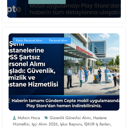
Kamu Personel Alımı
Personel Alımı
Muhsin Hoca
Güvenlik Görevlisi Alımı
Hastane
,
Hizmetlisi
Işçi Alımı 2026
Işkur Başvuru
İŞKUR Iş Ilanları
,
,
,
,