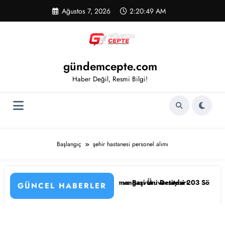
İçeriğe
Ağustos 7, 2026
2:20:50 AM
atla
gündemcepte.com
Haber Değil, Resmi Bilgi!
Başlangıç
şehir hastanesi personel alımı
 Kadrolar, Şehirler ve Başvuru Detayları
Eskişehir Osmangazi Üniversitesi 203 Sözleşmeli Personel Alımı B
GÜNCEL HABERLER