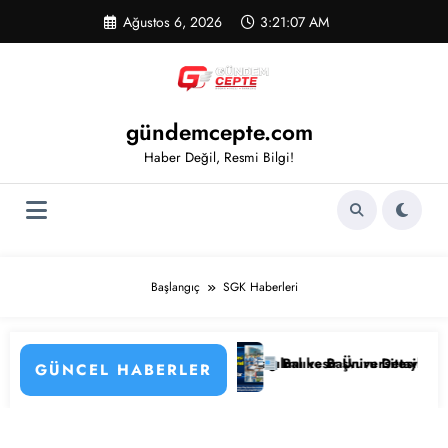
İçeriğe
Ağustos 6, 2026
3:21:07 AM
atla
gündemcepte.com
Haber Değil, Resmi Bilgi!
Başlangıç
SGK Haberleri
ımı Başladı! İl İl Kadro Dağılımı ve Başvuru Detayları
Balıkesir Üniversitesi 309 Sözleşmeli Pers
GÜNCEL HABERLER