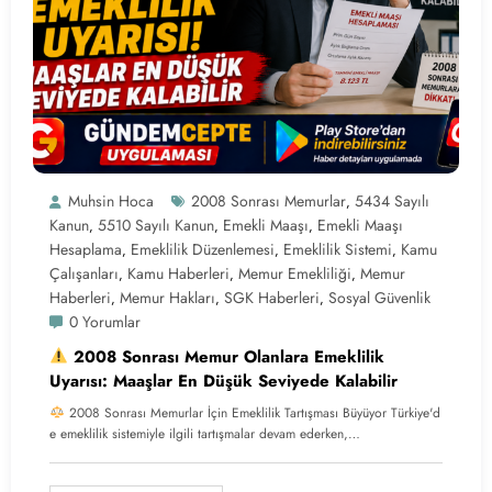
Muhsin Hoca
2008 Sonrası Memurlar
5434 Sayılı
,
Kanun
5510 Sayılı Kanun
Emekli Maaşı
Emekli Maaşı
,
,
,
Hesaplama
Emeklilik Düzenlemesi
Emeklilik Sistemi
Kamu
,
,
,
Çalışanları
Kamu Haberleri
Memur Emekliliği
Memur
,
,
,
Haberleri
Memur Hakları
SGK Haberleri
Sosyal Güvenlik
,
,
,
0 Yorumlar
2008 Sonrası Memur Olanlara Emeklilik
Uyarısı: Maaşlar En Düşük Seviyede Kalabilir
2008 Sonrası Memurlar İçin Emeklilik Tartışması Büyüyor Türkiye'd
e emeklilik sistemiyle ilgili tartışmalar devam ederken,…