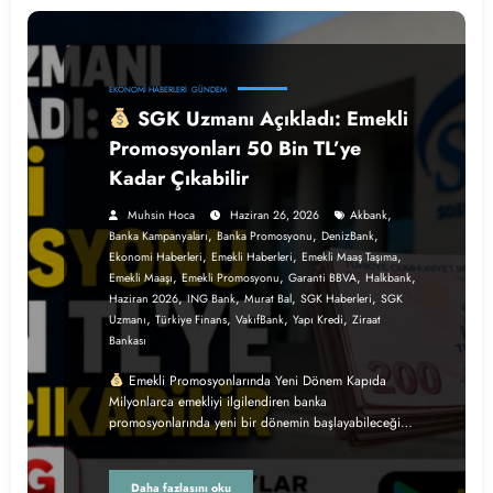
EKONOMI HABERLERI
GÜNDEM
SGK Uzmanı Açıkladı: Emekli
Promosyonları 50 Bin TL’ye
Kadar Çıkabilir
,
Muhsin Hoca
Haziran 26, 2026
Akbank
,
,
,
Banka Kampanyaları
Banka Promosyonu
DenizBank
,
,
,
Ekonomi Haberleri
Emekli Haberleri
Emekli Maaş Taşıma
,
,
,
,
Emekli Maaşı
Emekli Promosyonu
Garanti BBVA
Halkbank
,
,
,
,
Haziran 2026
ING Bank
Murat Bal
SGK Haberleri
SGK
,
,
,
,
Uzmanı
Türkiye Finans
VakıfBank
Yapı Kredi
Ziraat
Bankası
Emekli Promosyonlarında Yeni Dönem Kapıda
Milyonlarca emekliyi ilgilendiren banka
promosyonlarında yeni bir dönemin başlayabileceği…
Daha fazlasını oku