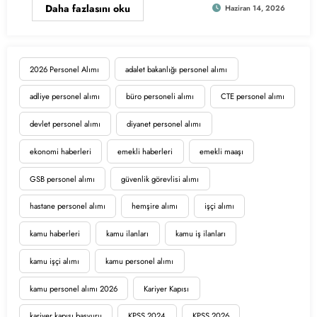
Daha fazlasını oku
Haziran 14, 2026
2026 Personel Alımı
adalet bakanlığı personel alımı
adliye personel alımı
büro personeli alımı
CTE personel alımı
devlet personel alımı
diyanet personel alımı
ekonomi haberleri
emekli haberleri
emekli maaşı
GSB personel alımı
güvenlik görevlisi alımı
hastane personel alımı
hemşire alımı
işçi alımı
kamu haberleri
kamu ilanları
kamu iş ilanları
kamu işçi alımı
kamu personel alımı
kamu personel alımı 2026
Kariyer Kapısı
kariyer kapısı başvuru
KPSS 2024
KPSS 2026