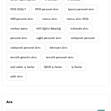
KPSS 2026/1
KPSS personel alımı
kpsssiz personel alımı
MEB personel alımı
memur alımı
memur alımı 2026
merkezi atama
Milli Eğitim Bakanlığı
mühendis alımı
personel alımı
sağlık personeli alımı
sözleşmeli personel
sözleşmeli personel alımı
teknisyen alımı
temizlik görevlisi alımı
temizlik personeli alımı
özel sektör iş ilanları
İŞKUR iş ilanları
İş İlanları
şoför alımı
Ara