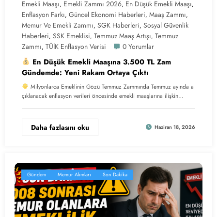
Emekli Maaşı
Emekli Zammı 2026
En Düşük Emekli Maaşı
,
,
,
Enflasyon Farkı
Güncel Ekonomi Haberleri
Maaş Zammı
,
,
,
Memur Ve Emekli Zammı
SGK Haberleri
Sosyal Güvenlik
,
,
Haberleri
SSK Emeklisi
Temmuz Maaş Artışı
Temmuz
,
,
,
Zammı
TÜİK Enflasyon Verisi
0 Yorumlar
,
En Düşük Emekli Maaşına 3.500 TL Zam
Gündemde: Yeni Rakam Ortaya Çıktı
Milyonlarca Emeklinin Gözü Temmuz Zammında Temmuz ayında a
çıklanacak enflasyon verileri öncesinde emekli maaşlarına ilişkin…
Daha fazlasını oku
Haziran 18, 2026
Gündem
Memur Alımları
Son Dakika