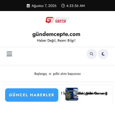
İçeriğe
Ağustos 7, 2026
4:33:56 AM
atla
gündemcepte.com
Haber Değil, Resmi Bilgi!
Başlangıç
şoför alımı başvurusu
ayları
esi Personel Alımı Başladı! İşte Kadrolar, Şehirler ve Başvuru Detayla
Eskişehir Osmangazi Üniversitesi
GÜNCEL HABERLER