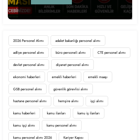
2026 Personel Alımı
adalet bakanlığı personel alımı
adliye personel alımı
büro personeli alımı
CTE personel alımı
devlet personel alımı
diyanet personel alımı
ekonomi haberleri
emekli haberleri
emekli maaşı
GSB personel alımı
güvenlik görevlisi alımı
hastane personel alımı
hemşire alımı
işçi alımı
kamu haberleri
kamu ilanları
kamu iş ilanları
kamu işçi alımı
kamu personel alımı
kamu personel alımı 2026
Kariyer Kapısı