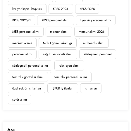
kariyer kapısı başvuru
KPSS 2024
KPSS 2026
KPSS 2026/1
KPSS personel alımı
kpsssiz personel alımı
MEB personel alımı
memur alımı
memur alımı 2026
merkezi atama
Milli Eğitim Bakanlığı
mühendis alımı
personel alımı
sağlık personeli alımı
sözleşmeli personel
sözleşmeli personel alımı
teknisyen alımı
temizlik görevlisi alımı
temizlik personeli alımı
özel sektör iş ilanları
İŞKUR iş ilanları
İş İlanları
şoför alımı
Ara