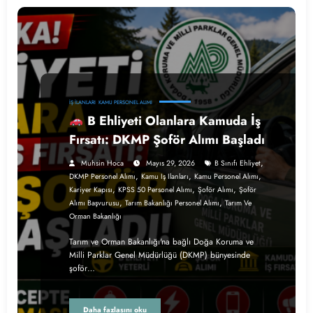
İŞ İLANLARI
KAMU PERSONEL ALIMI
B Ehliyeti Olanlara Kamuda İş
Fırsatı: DKMP Şoför Alımı Başladı
,
Muhsin Hoca
Mayıs 29, 2026
B Sınıfı Ehliyet
,
,
,
DKMP Personel Alımı
Kamu Iş Ilanları
Kamu Personel Alımı
,
,
,
Kariyer Kapısı
KPSS 50 Personel Alımı
Şoför Alımı
Şoför
,
,
Alımı Başvurusu
Tarım Bakanlığı Personel Alımı
Tarım Ve
Orman Bakanlığı
Tarım ve Orman Bakanlığı'na bağlı Doğa Koruma ve
Milli Parklar Genel Müdürlüğü (DKMP) bünyesinde
şoför…
Daha fazlasını oku