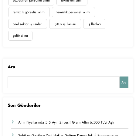
sözleşmeli personel alımı
teknisyen alımı
temizlik görevlisi alımı
temizlik personeli alımı
özel sektör iş ilanları
İŞKUR iş ilanları
İş İlanları
şoför alımı
Ara
Ara
Son Gönderiler
Altın Fiyatlarında 5,5 Ayın Zirvesi! Gram Altın 6.500 TL’yi Aştı
Şehit ve Gazilere Yeni Haklar Getiren Kanun Teklifi Komisyondan