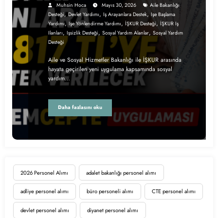
Muhsin Hoca
Mayıs 30, 2026
Aile Bakanlığı
,
,
,
Desteği
Devlet Yardımı
Iş Arayanlara Destek
Işe Başlama
,
,
,
Yardımı
Işe Yönlendirme Yardımı
İŞKUR Desteği
İŞKUR Iş
,
,
,
Ilanları
Işsizlik Desteği
Sosyal Yardım Alanlar
Sosyal Yardım
Desteği
Aile ve Sosyal Hizmetler Bakanlığı ile İŞKUR arasında
hayata geçirilen yeni uygulama kapsamında sosyal
yardım…
Daha fazlasını oku
2026 Personel Alımı
adalet bakanlığı personel alımı
adliye personel alımı
büro personeli alımı
CTE personel alımı
devlet personel alımı
diyanet personel alımı