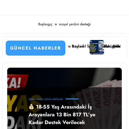
Başlangıç
sosyal yardım desteği
nlemenin Detayları
 Kamu Hastanesi Personel Alımı Başladı! İşte Kadrolar, Şehirler ve Baş
Eskişehir Osmangazi 
GÜNCEL HABERLER
İŞKUR İLANLARI
SOSYAL YARDIMLAR
18-55 Yaş Arasındaki İş
Arayanlara 13 Bin 817 TL’ye
Kadar Destek Verilecek