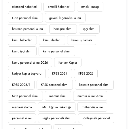
ekonomi haberleri
emekli haberleri
emekli maaşı
GSB personel alımı
güvenlik görevlisi alımı
hastane personel alımı
hemşire alımı
işçi alımı
kamu haberleri
kamu ilanları
kamu iş ilanları
kamu işçi alımı
kamu personel alımı
kamu personel alımı 2026
Kariyer Kapısı
kariyer kapısı başvuru
KPSS 2024
KPSS 2026
KPSS 2026/1
KPSS personel alımı
kpsssiz personel alımı
MEB personel alımı
memur alımı
memur alımı 2026
merkezi atama
Milli Eğitim Bakanlığı
mühendis alımı
personel alımı
sağlık personeli alımı
sözleşmeli personel