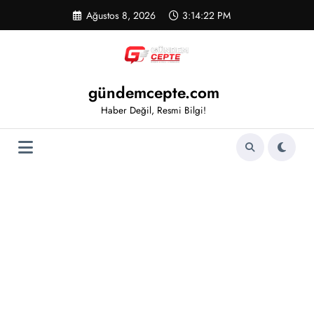
İçeriğe
Ağustos 8, 2026
3:14:23 PM
atla
gündemcepte.com
Haber Değil, Resmi Bilgi!