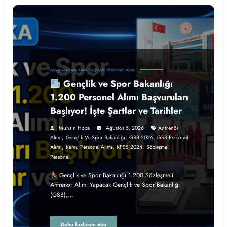
KAMU ALIMLARI
KAMU İLANLARI
PERSONEL ALIMI
Gençlik ve Spor Bakanlığı
1.200 Personel Alımı Başvuruları
Başlıyor! İşte Şartlar ve Tarihler
Muhsin Hoca
Ağustos 5, 2026
Antrenör
,
,
,
Alımı
Gençlik Ve Spor Bakanlığı
GSB 2026
GSB Personel
,
,
,
Alımı
Kamu Personel Alımı
KPSS 2024
Sözleşmeli
Personel
Gençlik ve Spor Bakanlığı 1.200 Sözleşmeli
Antrenör Alımı Yapacak Gençlik ve Spor Bakanlığı
(GSB),…
Daha fazlasını oku