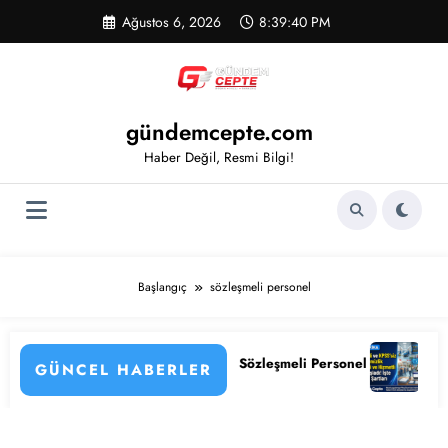
İçeriğe
Ağustos 6, 2026
8:39:41 PM
atla
gündemcepte.com
Haber Değil, Resmi Bilgi!
Başlangıç
sözleşmeli personel
leşmeli Personel Alımı Başladı! İşte Kadrolar, Şartlar ve Başvuru Ekra
KPSS’li ve KPSS’siz 4.397 Temizlik Görevli
GÜNCEL HABERLER