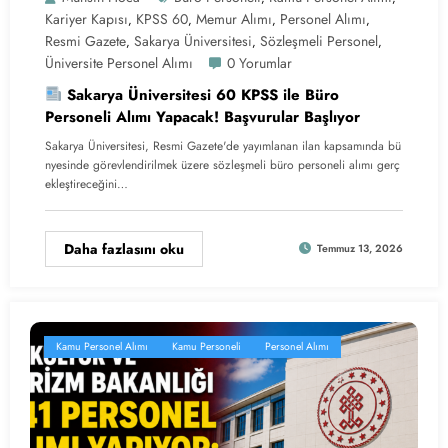
Kariyer Kapısı
KPSS 60
Memur Alımı
Personel Alımı
,
,
,
,
Resmi Gazete
Sakarya Üniversitesi
Sözleşmeli Personel
,
,
,
Üniversite Personel Alımı
0 Yorumlar
Sakarya Üniversitesi 60 KPSS ile Büro
Personeli Alımı Yapacak! Başvurular Başlıyor
Sakarya Üniversitesi, Resmi Gazete'de yayımlanan ilan kapsamında bü
nyesinde görevlendirilmek üzere sözleşmeli büro personeli alımı gerç
ekleştireceğini…
Daha fazlasını oku
Temmuz 13, 2026
Kamu Personel Alımı
Kamu Personeli
Personel Alımı