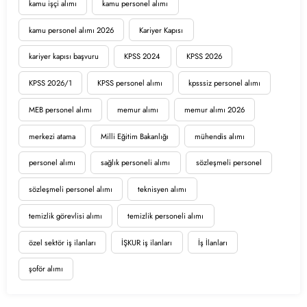
kamu işçi alımı
kamu personel alımı
kamu personel alımı 2026
Kariyer Kapısı
kariyer kapısı başvuru
KPSS 2024
KPSS 2026
KPSS 2026/1
KPSS personel alımı
kpsssiz personel alımı
MEB personel alımı
memur alımı
memur alımı 2026
merkezi atama
Milli Eğitim Bakanlığı
mühendis alımı
personel alımı
sağlık personeli alımı
sözleşmeli personel
sözleşmeli personel alımı
teknisyen alımı
temizlik görevlisi alımı
temizlik personeli alımı
özel sektör iş ilanları
İŞKUR iş ilanları
İş İlanları
şoför alımı