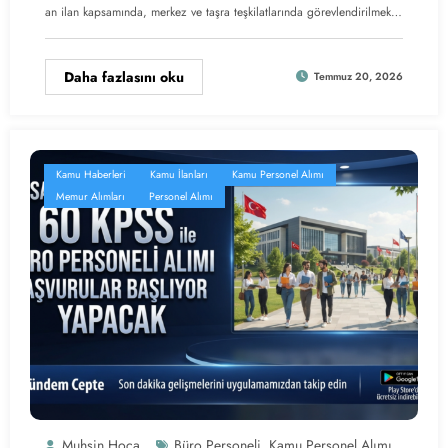
an ilan kapsamında, merkez ve taşra teşkilatlarında görevlendirilmek…
Daha fazlasını oku
Temmuz 20, 2026
Kamu Haberleri
Kamu İlanları
Kamu Personel Alımı
Memur Alımları
Personel Alımı
Muhsin Hoca
Büro Personeli
Kamu Personel Alımı
,
,