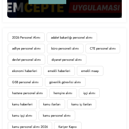
2026 Personel Alımı
adalet bakanlığı personel alımı
adliye personel alımı
büro personeli alımı
CTE personel alımı
devlet personel alımı
diyanet personel alımı
ekonomi haberleri
emekli haberleri
emekli maaşı
GSB personel alımı
güvenlik görevlisi alımı
hastane personel alımı
hemşire alımı
işçi alımı
kamu haberleri
kamu ilanları
kamu iş ilanları
kamu işçi alımı
kamu personel alımı
kamu personel alımı 2026
Kariyer Kapısı