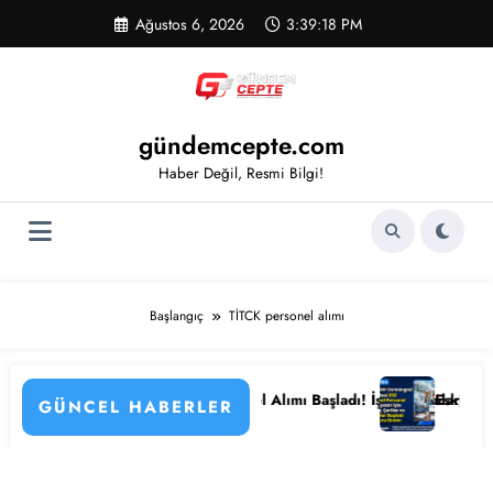
İçeriğe
Ağustos 6, 2026
3:39:19 PM
atla
gündemcepte.com
Haber Değil, Resmi Bilgi!
Başlangıç
TİTCK personel alımı
üzenlemenin Detayları
133 Kamu Hastanesi Personel Alımı Başladı! İşte Kadrolar, Şehirler ve 
Eskişehir Osmanga
GÜNCEL HABERLER