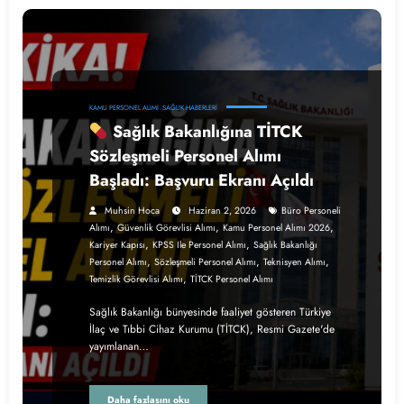
KAMU PERSONEL ALIMI
SAĞLIK HABERLERI
Sağlık Bakanlığına TİTCK
Sözleşmeli Personel Alımı
Başladı: Başvuru Ekranı Açıldı
Muhsin Hoca
Haziran 2, 2026
Büro Personeli
,
,
,
Alımı
Güvenlik Görevlisi Alımı
Kamu Personel Alımı 2026
,
,
Kariyer Kapısı
KPSS Ile Personel Alımı
Sağlık Bakanlığı
,
,
,
Personel Alımı
Sözleşmeli Personel Alımı
Teknisyen Alımı
,
Temizlik Görevlisi Alımı
TİTCK Personel Alımı
Sağlık Bakanlığı bünyesinde faaliyet gösteren Türkiye
İlaç ve Tıbbi Cihaz Kurumu (TİTCK), Resmi Gazete'de
yayımlanan…
Daha fazlasını oku