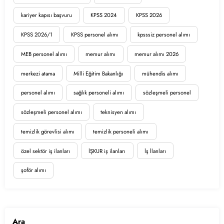
kariyer kapısı başvuru
KPSS 2024
KPSS 2026
KPSS 2026/1
KPSS personel alımı
kpsssiz personel alımı
MEB personel alımı
memur alımı
memur alımı 2026
merkezi atama
Milli Eğitim Bakanlığı
mühendis alımı
personel alımı
sağlık personeli alımı
sözleşmeli personel
sözleşmeli personel alımı
teknisyen alımı
temizlik görevlisi alımı
temizlik personeli alımı
özel sektör iş ilanları
İŞKUR iş ilanları
İş İlanları
şoför alımı
Ara