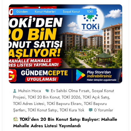
Gündem
Konut Haberleri
Sosyal Konut
TOKİ
Muhsin Hoca
Ev Sahibi Olma Fırsatı
Sosyal Konut
,
Projesi
TOKİ 20 Bin Konut
TOKİ 2026
TOKİ Açık Satış
,
,
,
,
TOKİ Adres Listesi
TOKİ Başvuru Ekranı
TOKİ Başvuru
,
,
Şartları
TOKİ Konut Satışı
TOKİ Kura Yok
0 Yorumlar
,
,
TOKİ’den 20 Bin Konut Satışı Başlıyor: Mahalle
Mahalle Adres Listesi Yayımlandı