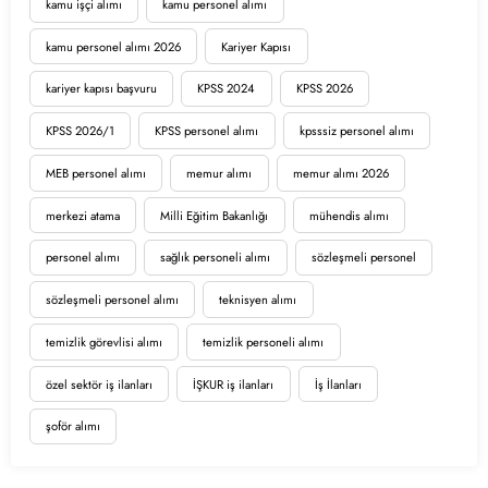
kamu işçi alımı
kamu personel alımı
kamu personel alımı 2026
Kariyer Kapısı
kariyer kapısı başvuru
KPSS 2024
KPSS 2026
KPSS 2026/1
KPSS personel alımı
kpsssiz personel alımı
MEB personel alımı
memur alımı
memur alımı 2026
merkezi atama
Milli Eğitim Bakanlığı
mühendis alımı
personel alımı
sağlık personeli alımı
sözleşmeli personel
sözleşmeli personel alımı
teknisyen alımı
temizlik görevlisi alımı
temizlik personeli alımı
özel sektör iş ilanları
İŞKUR iş ilanları
İş İlanları
şoför alımı