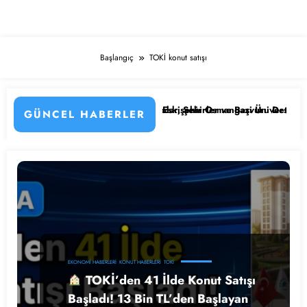
Başlangıç
TOKİ konut satışı
aşladı! İşte Kadrolar, Şehirler ve Başvuru Detayları
Eskişehir Osmangazi Üniversitesi 203 Sözleşmeli Pers
GÜNCEL HABERLER
EKONOMI HABERLERI
KONUT HABERLERI
TOKİ
TOKİ’den 41 İlde Konut Satışı
Başladı! 13 Bin TL’den Başlayan