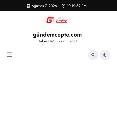
İçeriğe
Ağustos 7, 2026
10:20:00 PM
atla
gündemcepte.com
Haber Değil, Resmi Bilgi!