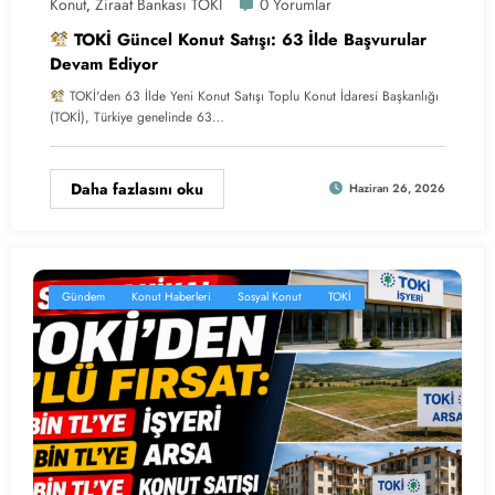
Konut
Ziraat Bankası TOKİ
0 Yorumlar
,
TOKİ Güncel Konut Satışı: 63 İlde Başvurular
Devam Ediyor
TOKİ'den 63 İlde Yeni Konut Satışı Toplu Konut İdaresi Başkanlığı
(TOKİ), Türkiye genelinde 63…
Daha fazlasını oku
Haziran 26, 2026
Gündem
Konut Haberleri
Sosyal Konut
TOKİ