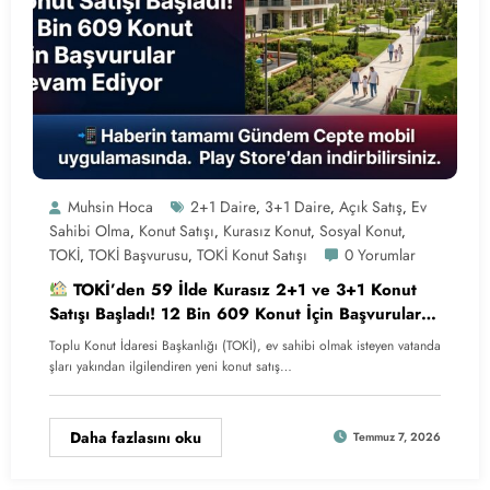
Muhsin Hoca
2+1 Daire
3+1 Daire
Açık Satış
Ev
,
,
,
Sahibi Olma
Konut Satışı
Kurasız Konut
Sosyal Konut
,
,
,
,
TOKİ
TOKİ Başvurusu
TOKİ Konut Satışı
0 Yorumlar
,
,
TOKİ’den 59 İlde Kurasız 2+1 ve 3+1 Konut
Satışı Başladı! 12 Bin 609 Konut İçin Başvurular
Devam Ediyor
Toplu Konut İdaresi Başkanlığı (TOKİ), ev sahibi olmak isteyen vatanda
şları yakından ilgilendiren yeni konut satış…
Daha fazlasını oku
Temmuz 7, 2026