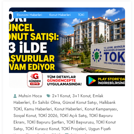
Ekonomi Haberleri
Konut Haberleri
TOKİ
Muhsin Hoca
2+1 Konut
3+1 Konut
Emlak
,
,
Haberleri
Ev Sahibi Olma
Güncel Konut Satışı
Halkbank
,
,
,
TOKİ
Kamu Haberleri
Konut Haberleri
Konut Kampanyası
,
,
,
,
Sosyal Konut
TOKİ 2026
TOKİ Açık Satış
TOKİ Başvuru
,
,
,
Ekranı
TOKİ Başvuru Şartları
TOKİ Başvurusu
TOKİ Konut
,
,
,
Satışı
TOKİ Kurasız Konut
TOKİ Projeleri
Uygun Fiyatlı
,
,
,