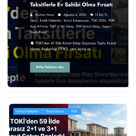
Taksitlerle Ev Sahibi Olma Fırsatı
Muhsin Hoca
Ağustos 4, 2026
13 Bin TL
,
,
,
,
Taksit
Emlak Haberleri
Konut Kampanyası
TOKİ 2026
TOKİ
,
,
,
Açık Artırma
TOKİ Iş Yeri Satışı
TOKİ Konut Satışı
Uygun
Fiyatlı Konut
TOKİ'den 41 İlde Konut Satışı Duyurusu Toplu Konut
İdaresi Başkanlığı (TOKİ), yeni konut ve…
Daha fazlasını oku
Konut Haberleri
Sosyal Konut
TOKİ