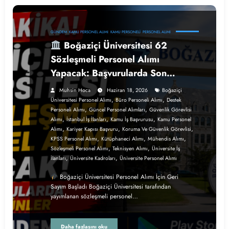
GÜNDEM
KAMU PERSONEL ALIMI
KAMU PERSONELI
PERSONEL ALIMI
Boğaziçi Üniversitesi 62
Sözleşmeli Personel Alımı
Yapacak: Başvurularda Son
Günler
Muhsin Hoca
Haziran 18, 2026
Boğaziçi
,
,
Üniversitesi Personel Alımı
Büro Personeli Alımı
Destek
,
,
Personeli Alımı
Güncel Personel Alımları
Güvenlik Görevlisi
,
,
,
Alımı
İstanbul İş İlanları
Kamu İş Başvurusu
Kamu Personel
,
,
,
Alımı
Kariyer Kapısı Başvuru
Koruma Ve Güvenlik Görevlisi
,
,
,
KPSS Personel Alımı
Kütüphaneci Alımı
Mühendis Alımı
,
,
Sözleşmeli Personel Alımı
Teknisyen Alımı
Üniversite İş
,
,
İlanları
Üniversite Kadroları
Üniversite Personel Alımı
Boğaziçi Üniversitesi Personel Alımı İçin Geri
Sayım Başladı Boğaziçi Üniversitesi tarafından
yayımlanan sözleşmeli personel…
Daha fazlasını oku