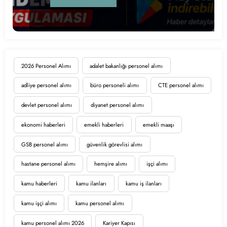
2026 Personel Alımı
adalet bakanlığı personel alımı
adliye personel alımı
büro personeli alımı
CTE personel alımı
devlet personel alımı
diyanet personel alımı
ekonomi haberleri
emekli haberleri
emekli maaşı
GSB personel alımı
güvenlik görevlisi alımı
hastane personel alımı
hemşire alımı
işçi alımı
kamu haberleri
kamu ilanları
kamu iş ilanları
kamu işçi alımı
kamu personel alımı
kamu personel alımı 2026
Kariyer Kapısı