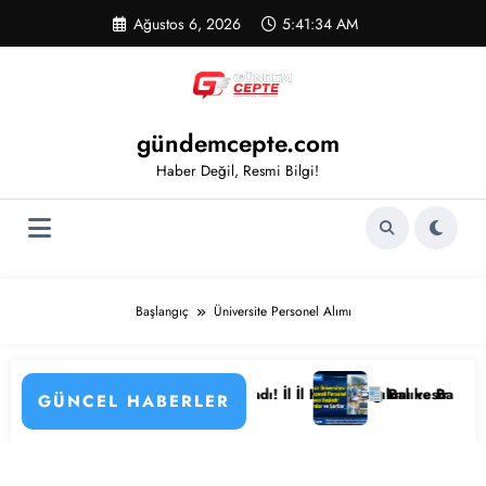
İçeriğe
Ağustos 6, 2026
5:41:34 AM
atla
gündemcepte.com
Haber Değil, Resmi Bilgi!
Başlangıç
Üniversite Personel Alımı
yor
stane Personeli Alımı Başladı! İl İl Kadro Dağılımı ve Başvuru Detayla
Balıkesir Üniversitesi 
GÜNCEL HABERLER