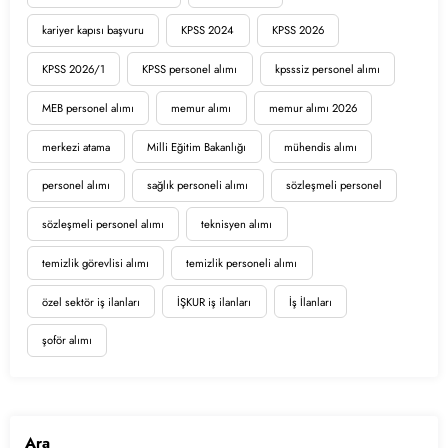
kariyer kapısı başvuru
KPSS 2024
KPSS 2026
KPSS 2026/1
KPSS personel alımı
kpsssiz personel alımı
MEB personel alımı
memur alımı
memur alımı 2026
merkezi atama
Milli Eğitim Bakanlığı
mühendis alımı
personel alımı
sağlık personeli alımı
sözleşmeli personel
sözleşmeli personel alımı
teknisyen alımı
temizlik görevlisi alımı
temizlik personeli alımı
özel sektör iş ilanları
İŞKUR iş ilanları
İş İlanları
şoför alımı
Ara