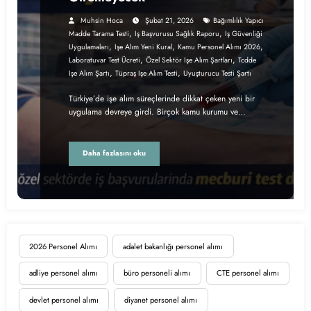
Muhsin Hoca
Şubat 21, 2026
Bağımlılık Yapıcı
,
,
Madde Tarama Testi
Iş Başvurusu Sağlık Raporu
Iş Güvenliği
,
,
,
Uygulamaları
Işe Alım Yeni Kural
Kamu Personel Alımı 2026
,
,
Laboratuvar Test Ücreti
Özel Sektör Işe Alım Şartları
Tcdde
,
,
Işe Alım Şartı
Tüpraş Işe Alım Testi
Uyuşturucu Testi Şartı
Türkiye’de işe alım süreçlerinde dikkat çeken yeni bir
uygulama devreye girdi. Birçok kamu kurumu ve…
Daha fazlasını oku
2026 Personel Alımı
adalet bakanlığı personel alımı
adliye personel alımı
büro personeli alımı
CTE personel alımı
devlet personel alımı
diyanet personel alımı