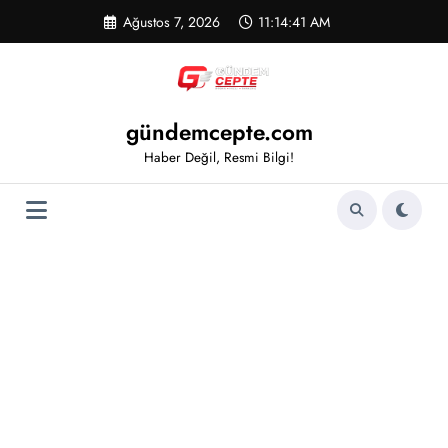
İçeriğe
Ağustos 7, 2026
11:14:41 AM
atla
gündemcepte.com
Haber Değil, Resmi Bilgi!