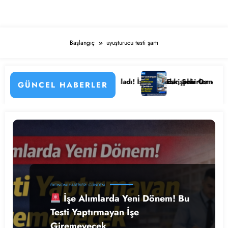
Başlangıç
uyuşturucu testi şartı
 Detayları
tanesi Personel Alımı Başladı! İşte Kadrolar, Şehirler ve Başvuru Det
Eskişehir Osmangazi Üniversi
GÜNCEL HABERLER
EKONOMI HABERLERI
GÜNDEM
İşe Alımlarda Yeni Dönem! Bu
Testi Yaptırmayan İşe
Giremeyecek