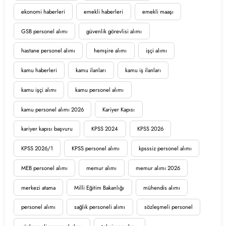
ekonomi haberleri
emekli haberleri
emekli maaşı
GSB personel alımı
güvenlik görevlisi alımı
hastane personel alımı
hemşire alımı
işçi alımı
kamu haberleri
kamu ilanları
kamu iş ilanları
kamu işçi alımı
kamu personel alımı
kamu personel alımı 2026
Kariyer Kapısı
kariyer kapısı başvuru
KPSS 2024
KPSS 2026
KPSS 2026/1
KPSS personel alımı
kpsssiz personel alımı
MEB personel alımı
memur alımı
memur alımı 2026
merkezi atama
Milli Eğitim Bakanlığı
mühendis alımı
personel alımı
sağlık personeli alımı
sözleşmeli personel