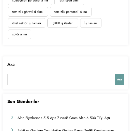
sözleşmeli personel alımı
teknisyen alımı
temizlik görevlisi alımı
temizlik personeli alımı
özel sektör iş ilanları
İŞKUR iş ilanları
İş İlanları
şoför alımı
Ara
Ara
Son Gönderiler
Altın Fiyatlarında 5,5 Ayın Zirvesi! Gram Altın 6.500 TL’yi Aştı
Şehit ve Gazilere Yeni Haklar Getiren Kanun Teklifi Komisyondan