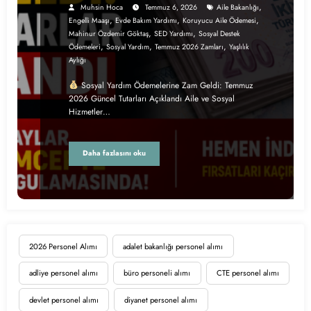
,
Muhsin Hoca
Temmuz 6, 2026
Aile Bakanlığı
,
,
,
Engelli Maaşı
Evde Bakım Yardımı
Koruyucu Aile Ödemesi
,
,
Mahinur Özdemir Göktaş
SED Yardımı
Sosyal Destek
,
,
,
Ödemeleri
Sosyal Yardım
Temmuz 2026 Zamları
Yaşlılık
Aylığı
Sosyal Yardım Ödemelerine Zam Geldi: Temmuz
2026 Güncel Tutarları Açıklandı Aile ve Sosyal
Hizmetler…
Daha fazlasını oku
2026 Personel Alımı
adalet bakanlığı personel alımı
adliye personel alımı
büro personeli alımı
CTE personel alımı
devlet personel alımı
diyanet personel alımı