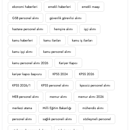
ekonomi haberleri
emekli haberleri
emekli maaşı
GSB personel alımı
güvenlik görevlisi alımı
hastane personel alımı
hemşire alımı
işçi alımı
kamu haberleri
kamu ilanları
kamu iş ilanları
kamu işçi alımı
kamu personel alımı
kamu personel alımı 2026
Kariyer Kapısı
kariyer kapısı başvuru
KPSS 2024
KPSS 2026
KPSS 2026/1
KPSS personel alımı
kpsssiz personel alımı
MEB personel alımı
memur alımı
memur alımı 2026
merkezi atama
Milli Eğitim Bakanlığı
mühendis alımı
personel alımı
sağlık personeli alımı
sözleşmeli personel