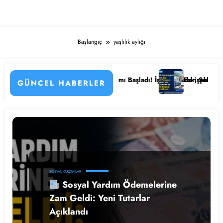
Başlangıç
yaşlılık aylığı
nlemenin Detayları
 Kamu Hastanesi Personel Alımı Başladı! İşte Kadrolar, Şehirler ve Baş
Eskişehir Osmangazi 
GÜNCEL HABERLER
SOSYAL YARDIMLAR
Sosyal Yardım Ödemelerine
Zam Geldi: Yeni Tutarlar
Açıklandı