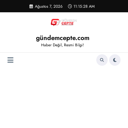
İçeriğe
Ağustos 7, 2026
11:15:29 AM
atla
gündemcepte.com
Haber Değil, Resmi Bilgi!