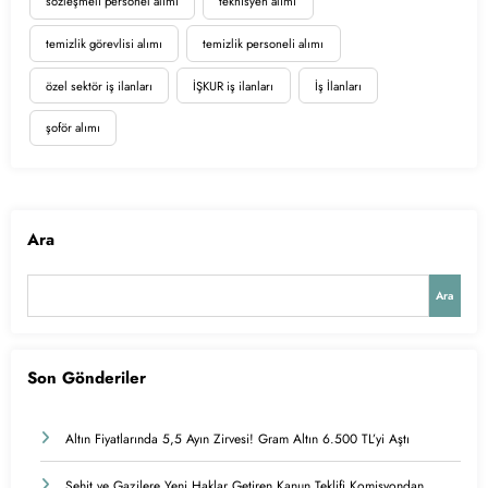
sözleşmeli personel alımı
teknisyen alımı
temizlik görevlisi alımı
temizlik personeli alımı
özel sektör iş ilanları
İŞKUR iş ilanları
İş İlanları
şoför alımı
Ara
Ara
Son Gönderiler
Altın Fiyatlarında 5,5 Ayın Zirvesi! Gram Altın 6.500 TL’yi Aştı
Şehit ve Gazilere Yeni Haklar Getiren Kanun Teklifi Komisyondan